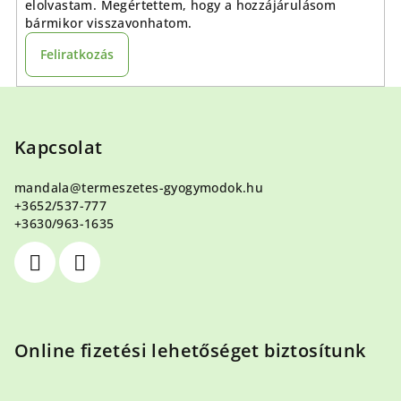
elolvastam. Megértettem, hogy a hozzájárulásom
bármikor visszavonhatom.
Feliratkozás
L
á
b
Kapcsolat
l
mandala
@
termeszetes-gyogymodok.hu
é
+3652/537-777
c
+3630/963-1635
Online fizetési lehetőséget biztosítunk