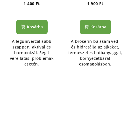
1 400 Ft
1 900 Ft
Kosárba
Kosárba
A leguniverzálisabb
A Droserin balzsam védi
szappan, aktivál és
és hidratálja az ajkakat,
harmonizál. Segít
természetes hatóanyaggal,
vérellátási problémák
környezetbarát
esetén.
csomagolásban.