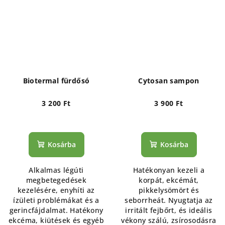
Biotermal fürdősó
Cytosan sampon
3 200 Ft
3 900 Ft
Kosárba
Kosárba
Alkalmas légúti
Hatékonyan kezeli a
megbetegedések
korpát, ekcémát,
kezelésére, enyhíti az
pikkelysömört és
ízületi problémákat és a
seborrheát. Nyugtatja az
gerincfájdalmat. Hatékony
irritált fejbőrt, és ideális
ekcéma, kiütések és egyéb
vékony szálú, zsírosodásra