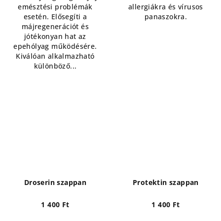
emésztési problémák
allergiákra és vírusos
esetén. Elősegíti a
panaszokra.
májregenerációt és
jótékonyan hat az
epehólyag működésére.
Kiválóan alkalmazható
különböző...
Droserin szappan
Protektin szappan
1 400 Ft
1 400 Ft