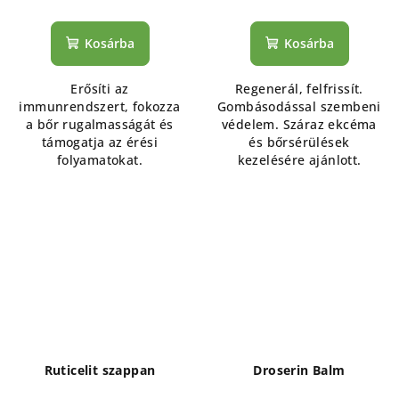
Kosárba
Kosárba
Erősíti az
Regenerál, felfrissít.
immunrendszert, fokozza
Gombásodással szembeni
a bőr rugalmasságát és
védelem. Száraz ekcéma
támogatja az érési
és bőrsérülések
folyamatokat.
kezelésére ajánlott.
Ruticelit szappan
Droserin Balm