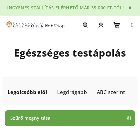
Ugrás
INGYENES SZÁLLÍTÁS ELÉRHETŐ MÁR 35.000 FT-TÓL!
a
fő
tartalomhoz
Kosár
Keresés
Bejelentkezés
Egészséges testápolás
T
e
Legolcsóbb elöl
Legdrágább
ABC szerint
r
m
é
Szűrő megnyitása
k
T
e