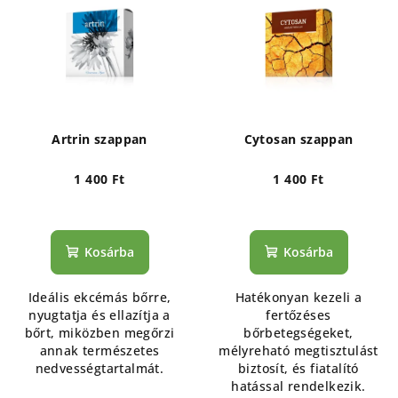
e
k
r
r
m
e
é
n
k
d
e
e
Artrin szappan
Cytosan szappan
k
z
l
1 400 Ft
1 400 Ft
é
i
s
s
e
Kosárba
Kosárba
t
á
Ideális ekcémás bőrre,
Hatékonyan kezeli a
j
nyugtatja és ellazítja a
fertőzéses
a
bőrt, miközben megőrzi
bőrbetegségeket,
annak természetes
mélyreható megtisztulást
nedvességtartalmát.
biztosít, és fiatalító
hatással rendelkezik.