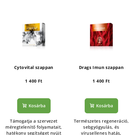
Cytovital szappan
Drags Imun szappan
1 400 Ft
1 400 Ft
Kosárba
Kosárba
Támogatja a szervezet
Természetes regeneráció,
méregtelenítő folyamatait,
sebgyógyulás, és
hatékony segítséget nyújt
vírusellenes hatás,