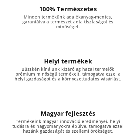
í
100% Természetes
t
Minden termékünk adalékanyag-mentes,
á
garantálva a természet adta tisztaságot és
s
minőséget.
e
l
e
m
e
Helyi termékek
i
Büszkén kínálunk kizárólag hazai termelők
prémium minőségű termékeit, támogatva ezzel a
helyi gazdaságot és a környezettudatos vásárlást.
Magyar fejlesztés
Termékeink magyar innováció eredményei, helyi
tudásra és hagyományokra épülve, támogatva ezzel
hazánk gazdaságát és szellemi örökségét.