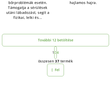
bőrproblémák esetén.
hajlamos hajra.
Támogatja a sérülések
utáni lábadozást, segít a
fizikai, lelki és...
További 12 betöltése
L
a
1
4
L
p
összesen
37
termék
o
i
z
s
Fel
á
t
s
a
i
r
á
n
y