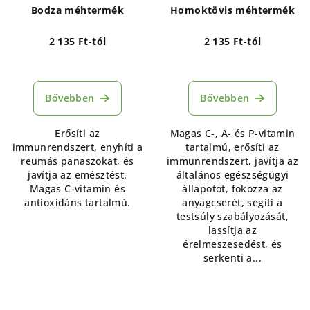
Bodza méhtermék
Homoktövis méhtermék
2 135 Ft-tól
2 135 Ft-tól
A
termék
átlagos
Bővebben
Bővebben
értékelése
5-
Erősíti az
Magas C-, A- és P-vitamin
ből
immunrendszert, enyhíti a
tartalmú, erősíti az
5,0
reumás panaszokat, és
immunrendszert, javítja az
csillag.
javítja az emésztést.
általános egészségügyi
Magas C-vitamin és
állapotot, fokozza az
antioxidáns tartalmú.
anyagcserét, segíti a
testsúly szabályozását,
lassítja az
érelmeszesedést, és
serkenti a...