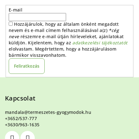
E-mail
Hozzájárulok, hogy az általam önként megadott
nevem és e-mail címem felhasználásával a(z)
*cég
neve
részemre e-mail útján hírleveleket, ajánlatokat
küldjön. Kijelentem, hogy az
adatkezelési tájékoztatót
elolvastam. Megértettem, hogy a hozzájárulásom
bármikor visszavonhatom.
Feliratkozás
L
á
b
Kapcsolat
l
mandala
@
termeszetes-gyogymodok.hu
é
+3652/537-777
c
+3630/963-1635