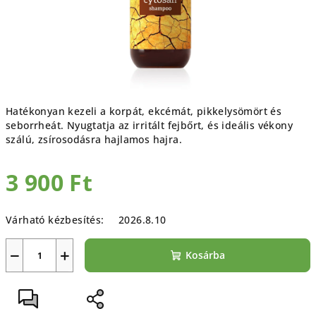
Hatékonyan kezeli a korpát, ekcémát, pikkelysömört és
seborrheát. Nyugtatja az irritált fejbőrt, és ideális vékony
szálú, zsírosodásra hajlamos hajra.
3 900 Ft
Egységár:
Várható kézbesítés:
2026.8.10
−
+
Kosárba