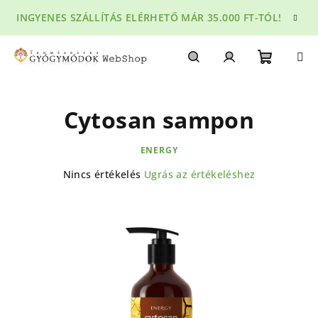
Ugrás
INGYENES SZÁLLÍTÁS ELÉRHETŐ MÁR 35.000 FT-TÓL!
a
fő
tartalomhoz
Kosár
Keresés
Bejelentkezés
Cytosan sampon
ENERGY
A
Nincs értékelés
Ugrás az értékeléshez
termék
átlagos
értékelése
5-
ből
0,0
csillag.