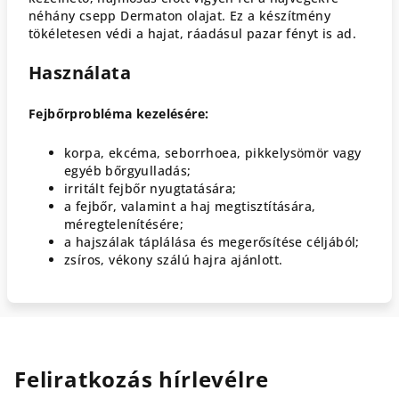
néhány csepp Dermaton olajat.
Ez a készítmény
tökéletesen védi a hajat, ráadásul pazar fényt is ad.
Használata
Fejbőrprobléma kezelésére:
korpa, ekcéma, seborrhoea, pikkelysömör vagy
egyéb bőrgyulladás;
irritált fejbőr nyugtatására;
a fejbőr, valamint a haj megtisztítására,
méregtelenítésére;
a hajszálak táplálása és megerősítése céljából;
zsíros, vékony szálú hajra ajánlott.
Feliratkozás hírlevélre