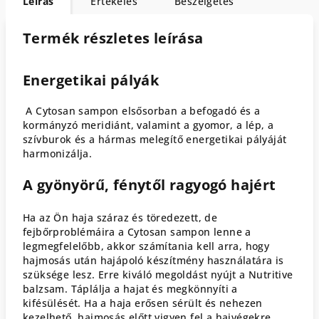
Leírás
Értékelés
Beszélgetés
Termék részletes leírása
Energetikai pályák
A Cytosan sampon elsősorban a befogadó és a
kormányzó meridiánt, valamint a gyomor, a lép, a
szívburok
és a hármas melegítő energetikai pályáját
harmonizálja.
A gyönyörű, fénytől ragyogó hajért
Ha az Ön haja száraz és töredezett, de
fejbőrproblémáira a Cytosan sampon lenne a
legmegfelelőbb, akkor számítania kell arra,
hogy
hajmosás után hajápoló készítmény használatára is
szüksége lesz.
Erre kiváló megoldást nyújt a Nutritive
balzsam. Táplálja a hajat és megkönnyíti a
kifésülését.
Ha a haja erősen sérült és nehezen
kezelhető, hajmosás előtt vigyen fel a hajvégekre