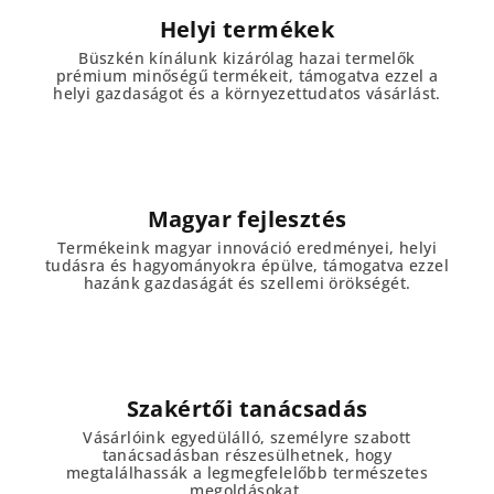
e
Helyi termékek
l
e
Büszkén kínálunk kizárólag hazai termelők
prémium minőségű termékeit, támogatva ezzel a
m
helyi gazdaságot és a környezettudatos vásárlást.
e
i
Magyar fejlesztés
Termékeink magyar innováció eredményei, helyi
tudásra és hagyományokra épülve, támogatva ezzel
hazánk gazdaságát és szellemi örökségét.
Szakértői tanácsadás
Vásárlóink egyedülálló, személyre szabott
tanácsadásban részesülhetnek, hogy
megtalálhassák a legmegfelelőbb természetes
megoldásokat.