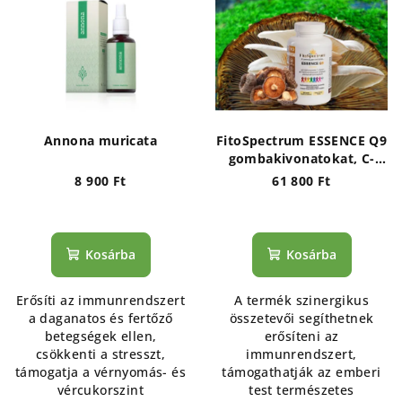
e
k
r
r
m
e
é
n
k
d
e
e
Annona muricata
FitoSpectrum ESSENCE Q9
k
z
gombakivonatokat, C-
vitamint és fekete bors
l
8 900 Ft
61 800 Ft
é
kivonatát tartalmazó
i
s
prémium étrend-
s
kiegészítő
e
Kosárba
Kosárba
t
á
Erősíti az immunrendszert
A termék szinergikus
j
a daganatos és fertőző
összetevői segíthetnek
a
betegségek ellen,
erősíteni az
csökkenti a stresszt,
immunrendszert,
támogatja a vérnyomás- és
támogathatják az emberi
vércukorszint
test természetes