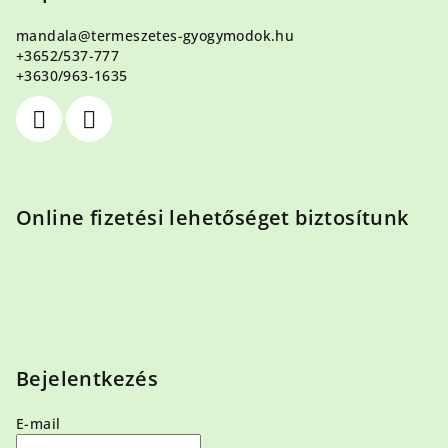
l
mandala
@
termeszetes-gyogymodok.hu
é
+3652/537-777
c
+3630/963-1635
Online fizetési lehetőséget biztosítunk
Bejelentkezés
E-mail