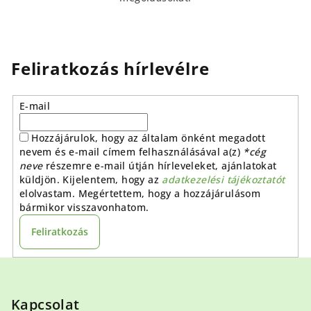
Feliratkozás hírlevélre
E-mail
Hozzájárulok, hogy az általam önként megadott
nevem és e-mail címem felhasználásával a(z)
*cég
neve
részemre e-mail útján hírleveleket, ajánlatokat
küldjön. Kijelentem, hogy az
adatkezelési tájékoztatót
elolvastam. Megértettem, hogy a hozzájárulásom
bármikor visszavonhatom.
Feliratkozás
L
á
b
Kapcsolat