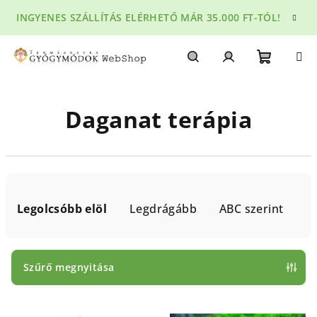
Ugrás
INGYENES SZÁLLÍTÁS ELÉRHETŐ MÁR 35.000 FT-TÓL!
a
fő
tartalomhoz
Kosár
Keresés
Bejelentkezés
Daganat terápia
T
e
Legolcsóbb elöl
Legdrágább
ABC szerint
r
m
é
Szűrő megnyitása
k
T
e