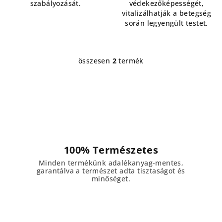
szabályozását.
védekezőképességét,
vitalizálhatják a betegség
során legyengült testet.
összesen
2
termék
L
i
s
t
a
i
r
á
100% Természetes
n
Minden termékünk adalékanyag-mentes,
y
garantálva a természet adta tisztaságot és
í
minőséget.
t
á
s