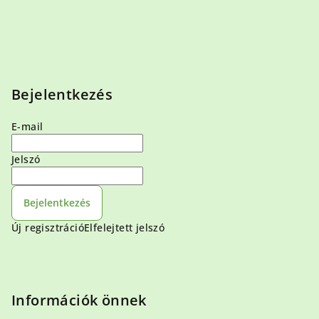
Bejelentkezés
E-mail
Jelszó
Bejelentkezés
Új regisztráció
Elfelejtett jelszó
Információk önnek