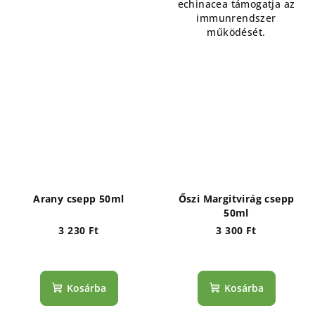
echinacea támogatja az
immunrendszer
működését.
Arany csepp 50ml
Őszi Margitvirág csepp
50ml
3 230 Ft
3 300 Ft
Kosárba
Kosárba