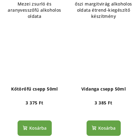
Mezei zsurló és
őszi margitvirág alkoholos
aranyvesszőfű alkoholos
oldata étrend-kiegészítő
oldata
készítmény
Kőtörőfű csepp 50ml
Vidanga csepp 50ml
3 375 Ft
3 385 Ft
Kosárba
Kosárba