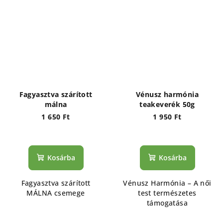
Fagyasztva szárított
Vénusz harmónia
málna
teakeverék 50g
1 650 Ft
1 950 Ft
Kosárba
Kosárba
Fagyasztva szárított
Vénusz Harmónia – A női
MÁLNA csemege
test természetes
támogatása