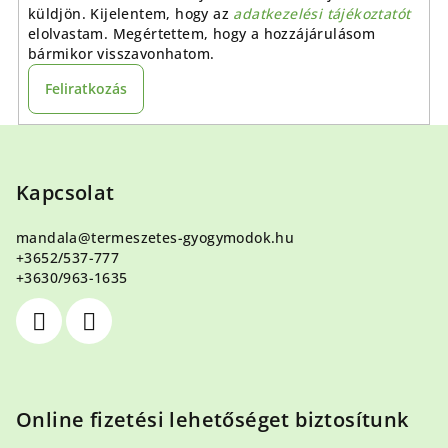
küldjön. Kijelentem, hogy az
adatkezelési tájékoztatót
elolvastam. Megértettem, hogy a hozzájárulásom
bármikor visszavonhatom.
Feliratkozás
L
á
b
Kapcsolat
l
mandala
@
termeszetes-gyogymodok.hu
é
+3652/537-777
c
+3630/963-1635
Online fizetési lehetőséget biztosítunk