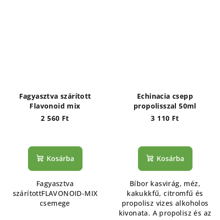
Fagyasztva szárított
Echinacia csepp
Flavonoid mix
propolisszal 50ml
2 560 Ft
3 110 Ft
Kosárba
Kosárba
Fagyasztva
Bíbor kasvirág, méz,
szárítottFLAVONOID-MIX
kakukkfű, citromfű és
csemege
propolisz vizes alkoholos
kivonata. A propolisz és az