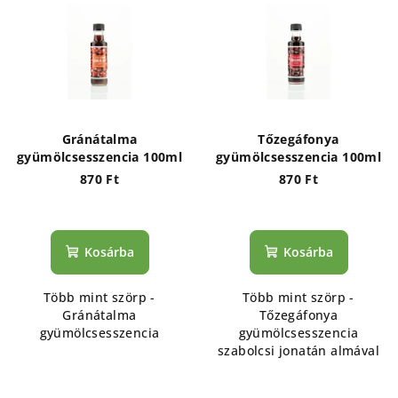
e
k
r
r
m
e
é
n
k
d
e
e
Gránátalma
Tőzegáfonya
k
z
gyümölcsesszencia 100ml
gyümölcsesszencia 100ml
l
870 Ft
870 Ft
é
i
s
s
e
Kosárba
Kosárba
t
á
Több mint szörp -
Több mint szörp -
j
Gránátalma
Tőzegáfonya
a
gyümölcsesszencia
gyümölcsesszencia
szabolcsi jonatán almával