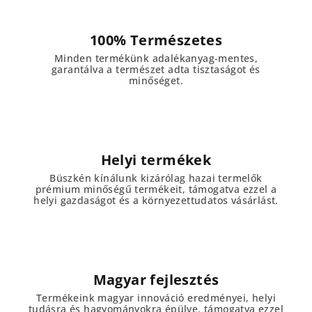
y
í
100% Természetes
t
Minden termékünk adalékanyag-mentes,
á
garantálva a természet adta tisztaságot és
s
minőséget.
e
l
e
m
e
Helyi termékek
i
Büszkén kínálunk kizárólag hazai termelők
prémium minőségű termékeit, támogatva ezzel a
helyi gazdaságot és a környezettudatos vásárlást.
Magyar fejlesztés
Termékeink magyar innováció eredményei, helyi
tudásra és hagyományokra épülve, támogatva ezzel