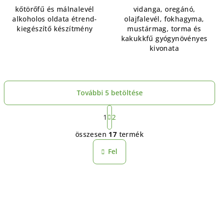
kőtörőfű és málnalevél
vidanga, oregánó,
alkoholos oldata étrend-
olajfalevél, fokhagyma,
kiegészítő készítmény
mustármag, torma és
kakukkfű gyógynövényes
kivonata
További 5 betöltése
L
a
1
2
L
p
összesen
17
termék
o
i
z
s
Fel
á
t
s
a
i
r
á
n