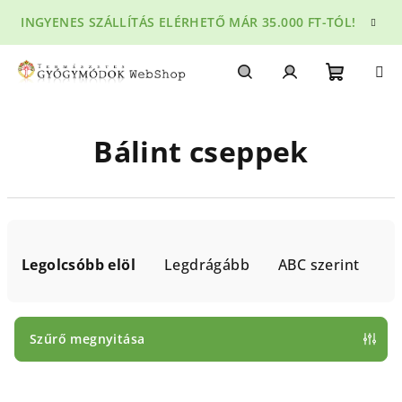
Ugrás
INGYENES SZÁLLÍTÁS ELÉRHETŐ MÁR 35.000 FT-TÓL!
a
fő
tartalomhoz
Kosár
Keresés
Bejelentkezés
Bálint cseppek
T
e
Legolcsóbb elöl
Legdrágább
ABC szerint
r
m
é
Szűrő megnyitása
k
T
e