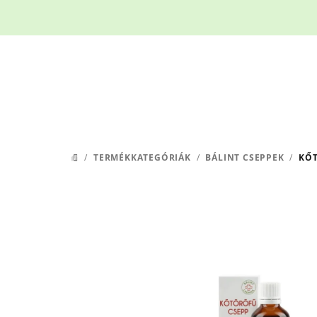
Ugrás
a
fő
tartalomhoz
/
TERMÉKKATEGÓRIÁK
/
BÁLINT CSEPPEK
/
KŐT
KEZDŐLAP