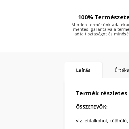
100% Természet
Minden termékünk adaléka
mentes, garantálva a term
adta tisztaságot és minősé
Leírás
Értéke
Termék részletes 
ÖSSZETEVŐK:
víz, etilalkohol, kőtörőfű