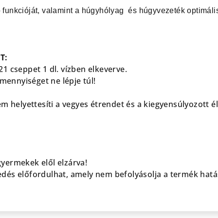
ó funkcióját, valamint a húgyhólyag és húgyvezeték optimál
T:
1 cseppet 1 dl. vízben elkeverve.
 mennyiséget ne lépje túl!
em helyettesíti a vegyes étrendet és a kiegyensúlyozott 
yermekek elől elzárva!
és előfordulhat, amely nem befolyásolja a termék hatá