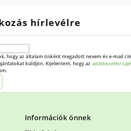
kozás hírlevélre
ok, hogy az általam önként megadott nevem és e-mail cí
 ajánlatokat küldjön. Kijelentem, hogy az
adatkezelési táj
om.
Információk önnek