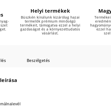
Helyi termékek
Magy
es
Büszkén kínálunk kizárólag hazai
Termékei
nyag-
termelők prémium minőségű
eredmény
észet
termékeit, támogatva ezzel a helyi
hagyományo
get.
gazdaságot és a környezettudatos
ezzel h
vásárlást.
szel
lés
Beszélgetés
leírása
, málnalevél