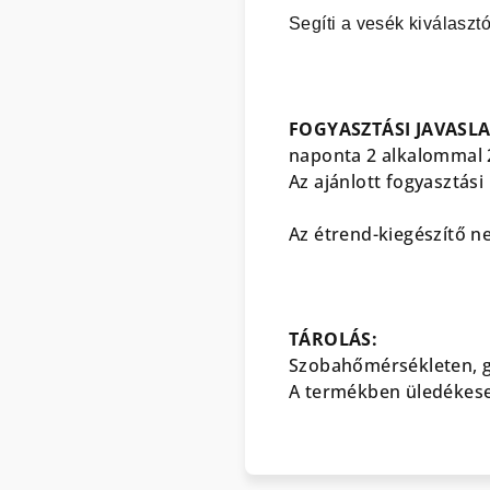
Segíti a vesék kiválaszt
FOGYASZTÁSI JAVASLA
naponta 2 alkalommal 2
Az ajánlott fogyasztási
Az étrend-kiegészítő n
TÁROLÁS:
Szobahőmérsékleten, g
A termékben üledékesed