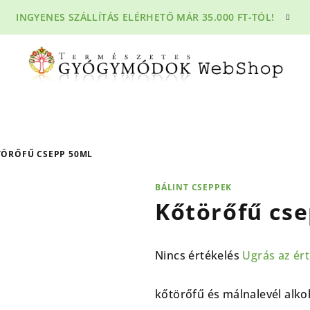
INGYENES SZÁLLÍTÁS ELÉRHETŐ MÁR 35.000 FT-TÓL!
ÖRŐFŰ CSEPP 50ML
BÁLINT CSEPPEK
Kőtörőfű cs
A
Nincs értékelés
Ugrás az ér
termék
átlagos
kőtörőfű és málnalevél alk
értékelése