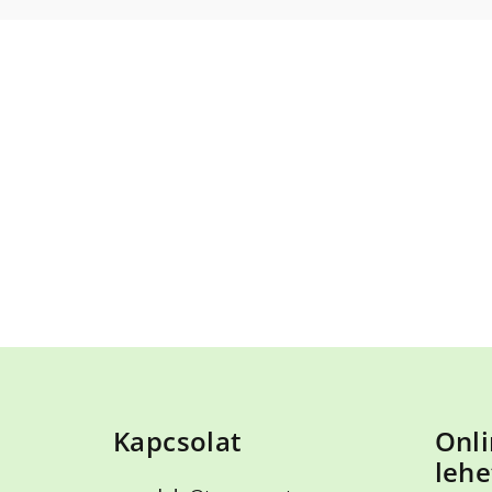
L
á
Kapcsolat
Onli
b
lehe
l