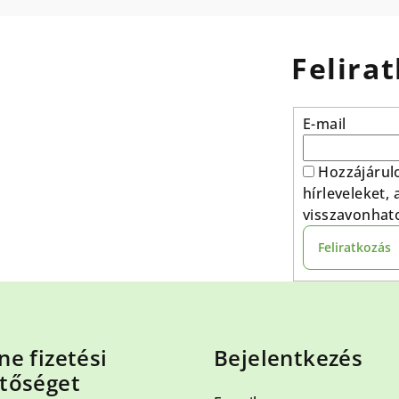
Felirat
E-mail
Hozzájárul
hírleveleket,
visszavonhat
Feliratkozás
ne fizetési
Bejelentkezés
tőséget