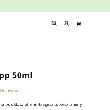
Keresés
Bejelentkezés
Kosár
epp 50ml
tékeléshez
oholos oldata
étrend-kiegészítő készítmény