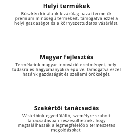
Helyi termékek
l
e
Büszkén kínálunk kizárólag hazai termelők
prémium minőségű termékeit, támogatva ezzel a
m
helyi gazdaságot és a környezettudatos vásárlást.
e
i
Magyar fejlesztés
Termékeink magyar innováció eredményei, helyi
tudásra és hagyományokra épülve, támogatva ezzel
hazánk gazdaságát és szellemi örökségét.
Szakértői tanácsadás
Vásárlóink egyedülálló, személyre szabott
tanácsadásban részesülhetnek, hogy
megtalálhassák a legmegfelelőbb természetes
megoldásokat.