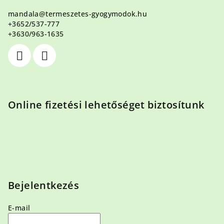
l
mandala
@
termeszetes-gyogymodok.hu
é
+3652/537-777
c
+3630/963-1635
Online fizetési lehetőséget biztosítunk
Bejelentkezés
E-mail