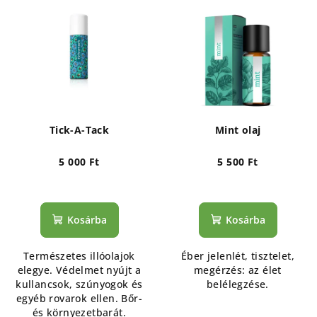
Tick-A-Tack
Mint olaj
5 000 Ft
5 500 Ft
Kosárba
Kosárba
Természetes illóolajok
Éber jelenlét, tisztelet,
elegye. Védelmet nyújt a
megérzés: az élet
kullancsok, szúnyogok és
belélegzése.
egyéb rovarok ellen. Bőr-
és környezetbarát.