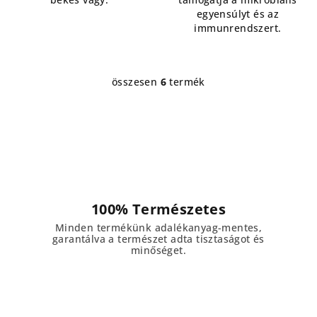
egyensúlyt és az
immunrendszert.
összesen
6
termék
L
i
s
t
a
i
r
á
100% Természetes
n
Minden termékünk adalékanyag-mentes,
y
garantálva a természet adta tisztaságot és
í
minőséget.
t
á
s
e