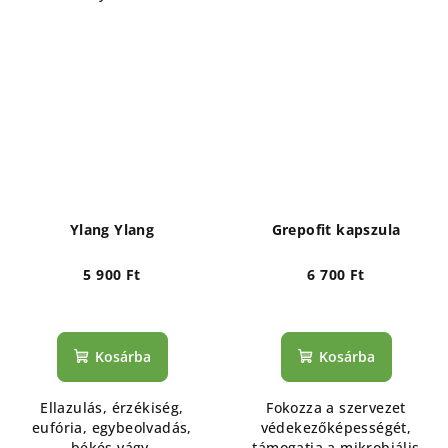
Ylang Ylang
Grepofit kapszula
5 900 Ft
6 700 Ft
Kosárba
Kosárba
Ellazulás, érzékiség,
Fokozza a szervezet
eufória, egybeolvadás,
védekezőképességét,
békés vágy.
támogatja a mikrobiális