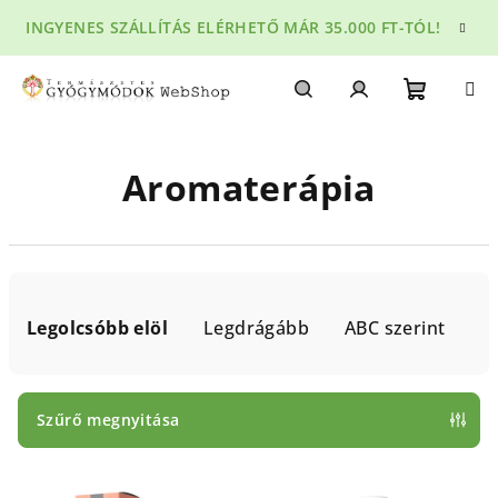
Ugrás
INGYENES SZÁLLÍTÁS ELÉRHETŐ MÁR 35.000 FT-TÓL!
a
fő
tartalomhoz
Kosár
Keresés
Bejelentkezés
Aromaterápia
T
e
Legolcsóbb elöl
Legdrágább
ABC szerint
r
m
é
Szűrő megnyitása
k
T
e