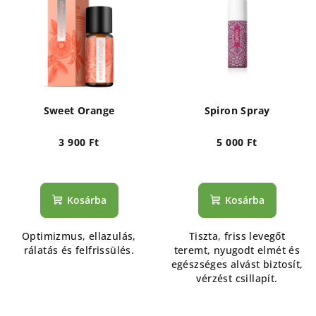
e
k
r
r
m
e
é
n
k
d
e
e
Sweet Orange
Spiron Spray
k
z
l
3 900 Ft
5 000 Ft
é
i
s
s
e
Kosárba
Kosárba
t
á
Optimizmus, ellazulás,
Tiszta, friss levegőt
j
rálatás és felfrissülés.
teremt, nyugodt elmét és
a
egészséges alvást biztosít,
vérzést csillapít.