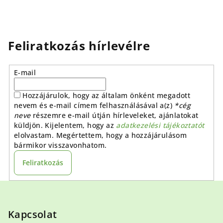
Feliratkozás hírlevélre
E-mail
Hozzájárulok, hogy az általam önként megadott
nevem és e-mail címem felhasználásával a(z)
*cég
neve
részemre e-mail útján hírleveleket, ajánlatokat
küldjön. Kijelentem, hogy az
adatkezelési tájékoztatót
elolvastam. Megértettem, hogy a hozzájárulásom
bármikor visszavonhatom.
Feliratkozás
L
á
b
Kapcsolat