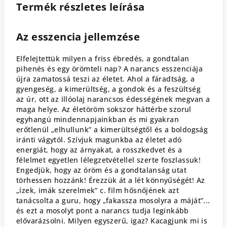
Termék részletes leírása
Az esszencia jellemzése
Elfelejtettük milyen a friss ébredés, a gondtalan
pihenés és egy örömteli nap? A narancs esszenciája
újra zamatossá teszi az életet. Ahol a fáradtság, a
gyengeség, a kimerültség, a gondok és a feszültség
az úr, ott az illóolaj narancsos édességének megvan a
maga helye. Az életöröm sokszor háttérbe szorul
egyhangú mindennapjainkban és mi gyakran
erőtlenül „elhullunk” a kimerültségtől és a boldogság
iránti vágytól. Szívjuk magunkba az életet adó
energiát, hogy az árnyakat, a rosszkedvet és a
félelmet egyetlen lélegzetvétellel szerte foszlassuk!
Engedjük, hogy az öröm és a gondtalanság utat
törhessen hozzánk! Érezzük át a lét könnyűségét! Az
„ízek, imák szerelmek” c. film hősnőjének azt
tanácsolta a guru, hogy „fakassza mosolyra a máját”...
és ezt a mosolyt pont a narancs tudja leginkább
elővarázsolni. Milyen egyszerű, igaz? Kacagjunk mi is