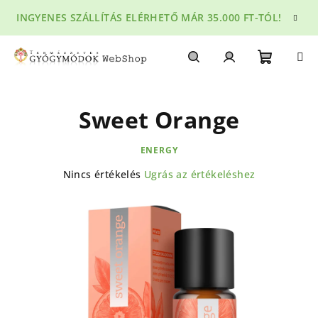
Ugrás
INGYENES SZÁLLÍTÁS ELÉRHETŐ MÁR 35.000 FT-TÓL!
a
fő
tartalomhoz
Kosár
Keresés
Bejelentkezés
Sweet Orange
ENERGY
A
Nincs értékelés
Ugrás az értékeléshez
termék
átlagos
értékelése
5-
ből
0,0
csillag.