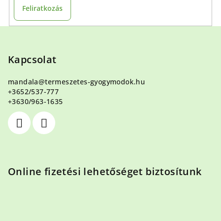
Feliratkozás
L
á
b
Kapcsolat
l
mandala
@
termeszetes-gyogymodok.hu
é
+3652/537-777
c
+3630/963-1635
Online fizetési lehetőséget biztosítunk