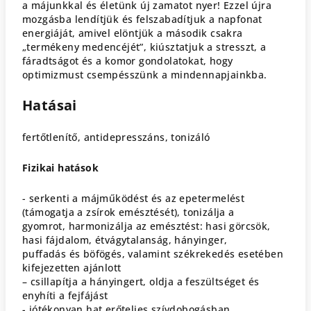
a májunkkal és életünk új zamatot nyer! Ezzel újra
mozgásba lendítjük és felszabadítjuk a napfonat
energiáját, amivel elöntjük a második csakra
„termékeny medencéjét”, kiúsztatjuk a stresszt, a
fáradtságot és a komor gondolatokat, hogy
optimizmust csempésszünk a mindennapjainkba.
Hatásai
fertőtlenítő, antidepresszáns, tonizáló
Fizikai hatások
- serkenti a májműködést és az epetermelést
(támogatja a zsírok emésztését), tonizálja a
gyomrot, harmonizálja az emésztést: hasi görcsök,
hasi fájdalom, étvágytalanság, hányinger,
puffadás és böfögés, valamint székrekedés esetében
kifejezetten ajánlott
– csillapítja a hányingert, oldja a feszültséget és
enyhíti a fejfájást
- jótékonyan hat erőteljes szívdobogásban