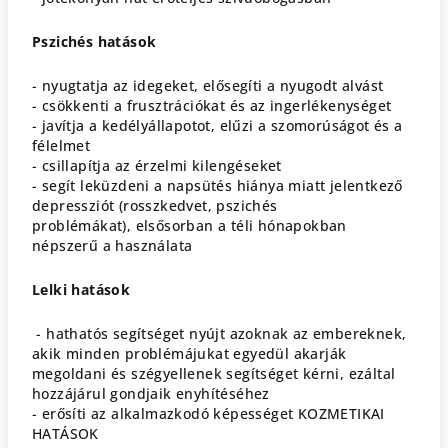
Pszichés hatások
- nyugtatja az idegeket, elősegíti a nyugodt alvást
- csökkenti a frusztrációkat és az ingerlékenységet
- javítja a kedélyállapotot, elűzi a szomorúságot és a
félelmet
- csillapítja az érzelmi kilengéseket
- segít leküzdeni a napsütés hiánya miatt jelentkező
depressziót (rosszkedvet, pszichés
problémákat), elsősorban a téli hónapokban
népszerű a használata
Lelki hatások
- hathatós segítséget nyújt azoknak az embereknek,
akik minden problémájukat egyedül akarják
megoldani és szégyellenek segítséget kérni, ezáltal
hozzájárul gondjaik enyhítéséhez
- erősíti az alkalmazkodó képességet KOZMETIKAI
HATÁSOK