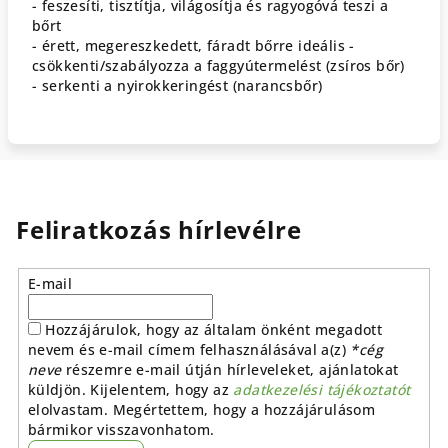
- feszesíti, tisztítja, világosítja és ragyogóvá teszi a
bőrt
- érett, megereszkedett, fáradt bőrre ideális -
csökkenti/szabályozza a faggyútermelést (zsíros bőr)
- serkenti a nyirokkeringést (narancsbőr)
Feliratkozás hírlevélre
E-mail
Hozzájárulok, hogy az általam önként megadott
nevem és e-mail címem felhasználásával a(z)
*cég
neve
részemre e-mail útján hírleveleket, ajánlatokat
küldjön. Kijelentem, hogy az
adatkezelési tájékoztatót
elolvastam. Megértettem, hogy a hozzájárulásom
bármikor visszavonhatom.