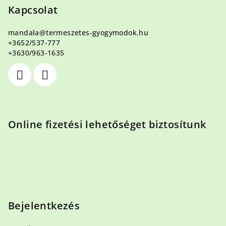
b
Kapcsolat
l
mandala
@
termeszetes-gyogymodok.hu
é
+3652/537-777
c
+3630/963-1635
Online fizetési lehetőséget biztosítunk
Bejelentkezés