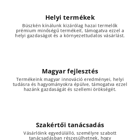
s
e
Helyi termékek
l
e
Büszkén kínálunk kizárólag hazai termelők
prémium minőségű termékeit, támogatva ezzel a
m
helyi gazdaságot és a környezettudatos vásárlást.
e
i
Magyar fejlesztés
Termékeink magyar innováció eredményei, helyi
tudásra és hagyományokra épülve, támogatva ezzel
hazánk gazdaságát és szellemi örökségét.
Szakértői tanácsadás
Vásárlóink egyedülálló, személyre szabott
tanácsadásban részesülhetnek, hogy