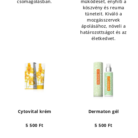
csomagolásban.
működését, enyhíti a
köszvény és reuma
tüneteit. Kiváló a
mozgásszervek
ápolásához, növeli a
határozottságot és az
életkedvet.
Cytovital krém
Dermaton gél
5 500 Ft
5 500 Ft