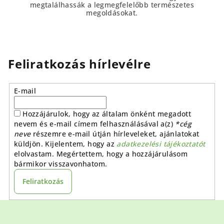
megtalálhassák a legmegfelelőbb természetes
megoldásokat.
Feliratkozás hírlevélre
E-mail
Hozzájárulok, hogy az általam önként megadott
nevem és e-mail címem felhasználásával a(z)
*cég
neve
részemre e-mail útján hírleveleket, ajánlatokat
küldjön. Kijelentem, hogy az
adatkezelési tájékoztatót
elolvastam. Megértettem, hogy a hozzájárulásom
bármikor visszavonhatom.
Feliratkozás
L
á