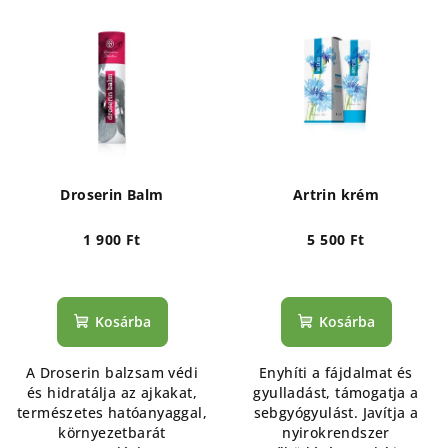
T
e
e
k
r
r
m
e
é
n
k
d
e
e
Droserin Balm
Artrin krém
k
z
l
1 900 Ft
5 500 Ft
é
i
s
s
e
Kosárba
Kosárba
t
á
A Droserin balzsam védi
Enyhíti a fájdalmat és
j
és hidratálja az ajkakat,
gyulladást, támogatja a
a
természetes hatóanyaggal,
sebgyógyulást. Javítja a
környezetbarát
nyirokrendszer