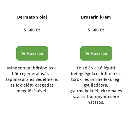
Dermaton olaj
Droserin krém
5 500 Ft
5 500 Ft
Kosárba
Kosárba
Mindennapi bőrápolás a
Felső és alsó légúti
bőr regenerálására,
betegségekre, influenza,
táplálására és védelmére,
torok- és orrmelléküreg-
az idő előtti öregedés
gyulladásra,
megelőzésével.
gyermekeknél, ekcéma és
száraz bőr enyhítésére
hatásos.