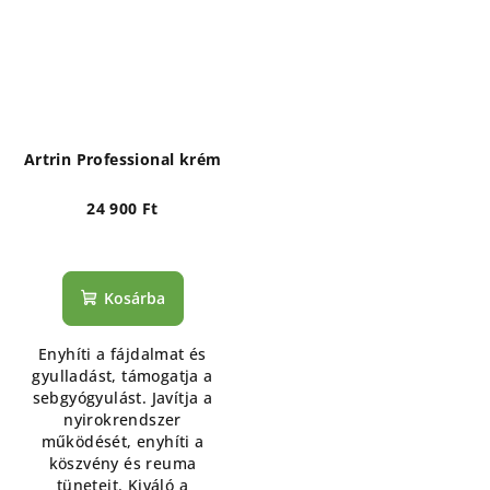
Artrin Professional krém
24 900 Ft
Kosárba
Enyhíti a fájdalmat és
gyulladást, támogatja a
sebgyógyulást. Javítja a
nyirokrendszer
működését, enyhíti a
köszvény és reuma
tüneteit. Kiváló a