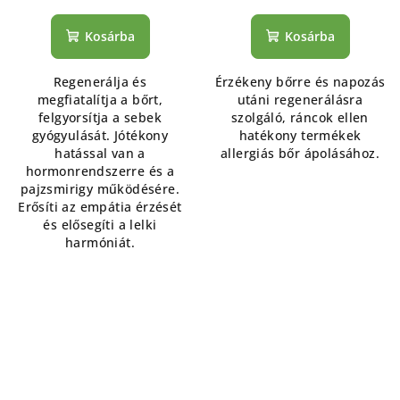
Kosárba
Kosárba
Regenerálja és
Érzékeny bőrre és napozás
megfiatalítja a bőrt,
utáni regenerálásra
felgyorsítja a sebek
szolgáló, ráncok ellen
gyógyulását. Jótékony
hatékony termékek
hatással van a
allergiás bőr ápolásához.
hormonrendszerre és a
pajzsmirigy működésére.
Erősíti az empátia érzését
és elősegíti a lelki
harmóniát.