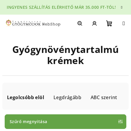
Ugrás
INGYENES SZÁLLÍTÁS ELÉRHETŐ MÁR 35.000 FT-TÓL!
a
fő
tartalomhoz
Kosár
Keresés
Bejelentkezés
Gyógynövénytartalmú
krémek
T
e
Legolcsóbb elöl
Legdrágább
ABC szerint
r
m
é
Szűrő megnyitása
k