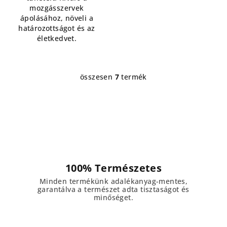
mozgásszervek
ápolásához, növeli a
határozottságot és az
életkedvet.
összesen
7
termék
L
i
s
t
a
i
r
á
100% Természetes
n
Minden termékünk adalékanyag-mentes,
y
garantálva a természet adta tisztaságot és
í
minőséget.
t
á