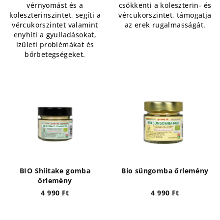
vérnyomást és a
csökkenti a koleszterin- és
koleszterinszintet, segíti a
vércukorszintet, támogatja
vércukorszintet valamint
az erek rugalmasságát.
enyhíti a gyulladásokat,
ízületi problémákat és
bőrbetegségeket.
BIO Shiitake gomba
Bio süngomba őrlemény
őrlemény
4 990 Ft
4 990 Ft