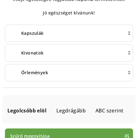
Jó egészséget kívánunk!
Kapszulák
Kivonatok
Őrlemények
T
e
Legolcsóbb elöl
Legdrágább
ABC szerint
r
m
é
Szűrő megnyitása