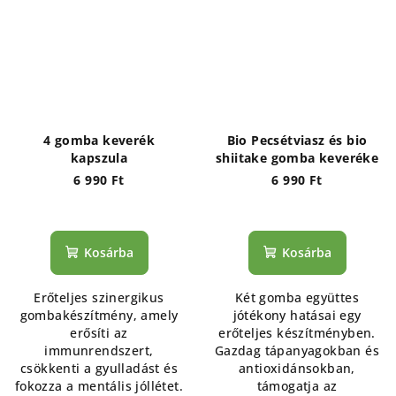
4 gomba keverék
Bio Pecsétviasz és bio
kapszula
shiitake gomba keveréke
6 990 Ft
6 990 Ft
Kosárba
Kosárba
Erőteljes szinergikus
Két gomba együttes
gombakészítmény, amely
jótékony hatásai egy
erősíti az
erőteljes készítményben.
immunrendszert,
Gazdag tápanyagokban és
csökkenti a gyulladást és
antioxidánsokban,
fokozza a mentális jóllétet.
támogatja az