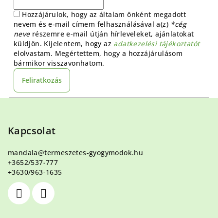
Hozzájárulok, hogy az általam önként megadott
nevem és e-mail címem felhasználásával a(z)
*cég
neve
részemre e-mail útján hírleveleket, ajánlatokat
küldjön. Kijelentem, hogy az
adatkezelési tájékoztatót
elolvastam. Megértettem, hogy a hozzájárulásom
bármikor visszavonhatom.
Feliratkozás
L
á
b
Kapcsolat
l
mandala
@
termeszetes-gyogymodok.hu
é
+3652/537-777
c
+3630/963-1635