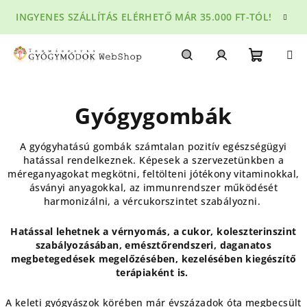
Ugrás
INGYENES SZÁLLÍTÁS ELÉRHETŐ MÁR 35.000 FT-TÓL!
a
fő
tartalomhoz
Kosár
Keresés
Bejelentkezés
Gyógygombák
A gyógyhatású gombák számtalan pozitív egészségügyi
hatással rendelkeznek. Képesek a szervezetünkben a
méreganyagokat megkötni, feltölteni jótékony vitaminokkal,
ásványi anyagokkal, az immunrendszer működését
harmonizálni, a vércukorszintet szabályozni.
Hatással lehetnek a vérnyomás, a cukor, koleszterinszint
szabályozásában, emésztőrendszeri, daganatos
megbetegedések megelőzésében, kezelésében kiegészítő
terápiaként is.
A keleti gyógyászok körében már évszázadok óta megbecsült