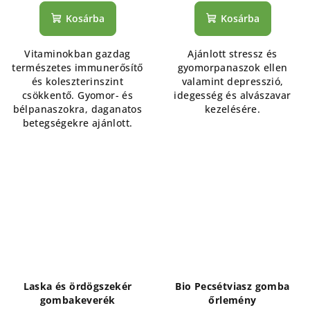
Kosárba
Kosárba
Vitaminokban gazdag
Ajánlott stressz és
természetes immunerősítő
gyomorpanaszok ellen
és koleszterinszint
valamint depresszió,
csökkentő. Gyomor- és
idegesség és alvászavar
bélpanaszokra, daganatos
kezelésére.
betegségekre ajánlott.
Laska és ördögszekér
Bio Pecsétviasz gomba
gombakeverék
őrlemény