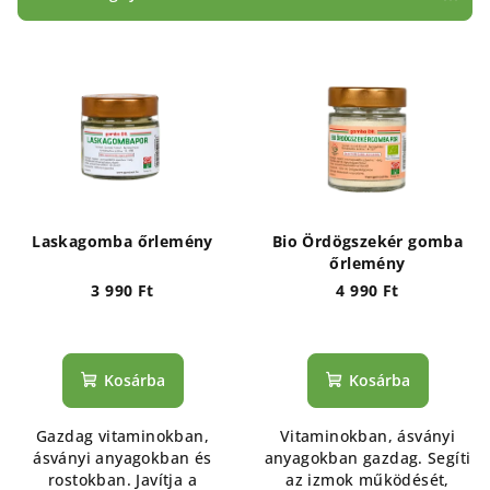
k
T
e
e
k
r
r
m
e
é
n
k
d
e
e
Laskagomba őrlemény
Bio Ördögszekér gomba
k
z
őrlemény
l
3 990 Ft
4 990 Ft
é
i
s
s
e
Kosárba
Kosárba
t
á
Gazdag vitaminokban,
Vitaminokban, ásványi
j
ásványi anyagokban és
anyagokban gazdag. Segíti
a
rostokban. Javítja a
az izmok működését,