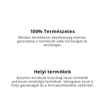
i
r
á
n
y
í
100% Természetes
t
Minden termékünk adalékanyag-mentes,
á
garantálva a természet adta tisztaságot és
s
minőséget.
e
l
e
m
e
Helyi termékek
i
Büszkén kínálunk kizárólag hazai termelők
prémium minőségű termékeit, támogatva ezzel a
helyi gazdaságot és a környezettudatos vásárlást.