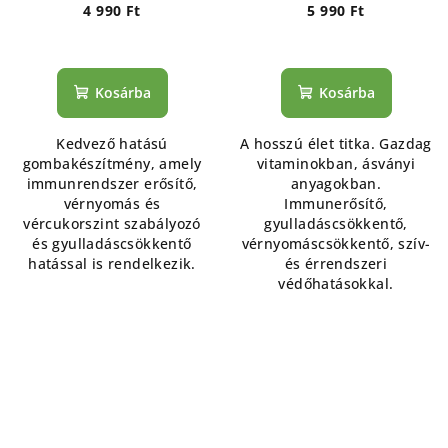
4 990 Ft
5 990 Ft
Kosárba
Kosárba
Kedvező hatású
A hosszú élet titka. Gazdag
gombakészítmény, amely
vitaminokban, ásványi
immunrendszer erősítő,
anyagokban.
vérnyomás és
Immunerősítő,
vércukorszint szabályozó
gyulladáscsökkentő,
és gyulladáscsökkentő
vérnyomáscsökkentő, szív-
hatással is rendelkezik.
és érrendszeri
védőhatásokkal.