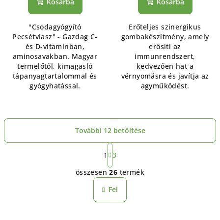
Kosárba
Kosárba
"Csodagyógyító
Erőteljes szinergikus
Pecsétviasz" - Gazdag C-
gombakészítmény, amely
és D-vitaminban,
erősíti az
aminosavakban. Magyar
immunrendszert,
termelőtől, kimagasló
kedvezően hat a
tápanyagtartalommal és
vérnyomásra és javítja az
gyógyhatással.
agyműködést.
További 12 betöltése
L
a
1
3
L
p
összesen
26
termék
o
i
z
s
Fel
á
t
s
a