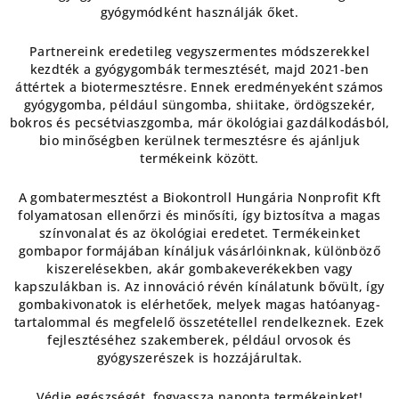
gyógymódként használják őket.
Partnereink eredetileg vegyszermentes módszerekkel
kezdték a gyógygombák termesztését, majd 2021-ben
áttértek a biotermesztésre. Ennek eredményeként számos
gyógygomba, például süngomba, shiitake, ördögszekér,
bokros és pecsétviaszgomba, már ökológiai gazdálkodásból,
bio minőségben kerülnek termesztésre és ajánljuk
termékeink között.
A gombatermesztést a Biokontroll Hungária Nonprofit Kft
folyamatosan ellenőrzi és minősíti, így biztosítva a magas
színvonalat és az ökológiai eredetet. Termékeinket
gombapor formájában kínáljuk vásárlóinknak, különböző
kiszerelésekben, akár gombakeverékekben vagy
kapszulákban is. Az innováció révén kínálatunk bővült, így
gombakivonatok is elérhetőek, melyek magas hatóanyag-
tartalommal és megfelelő összetétellel rendelkeznek. Ezek
fejlesztéséhez szakemberek, például orvosok és
gyógyszerészek is hozzájárultak.
Védje egészségét, fogyassza naponta termékeinket!