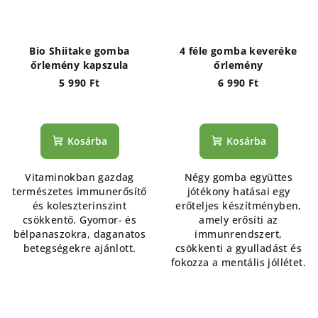
Bio Shiitake gomba
4 féle gomba keveréke
őrlemény kapszula
őrlemény
5 990 Ft
6 990 Ft
Kosárba
Kosárba
Vitaminokban gazdag
Négy gomba együttes
természetes immunerősítő
jótékony hatásai egy
és koleszterinszint
erőteljes készítményben,
csökkentő. Gyomor- és
amely erősíti az
bélpanaszokra, daganatos
immunrendszert,
betegségekre ajánlott.
csökkenti a gyulladást és
fokozza a mentális jóllétet.