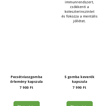
immunrendszert,
csökkenti a
koleszterinszintet
és fokozza a mentális
jóllétet.
Pecsétviaszgomba
5 gomba keverék
őrlemény kapszula
kapszula
7 900 Ft
7 990 Ft