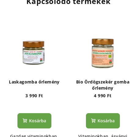
Kapcsolódó termékek
Laskagomba őrlemény
Bio Ördögszekér gomba
őrlemény
3 990 Ft
4 990 Ft
Kosárba
Kosárba
Gazdag vitaminokban,
Vitaminokban, ásványi