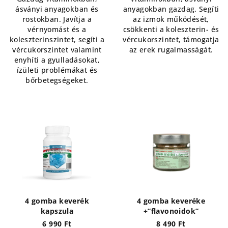
ásványi anyagokban és
anyagokban gazdag. Segíti
rostokban. Javítja a
az izmok működését,
vérnyomást és a
csökkenti a koleszterin- és
koleszterinszintet, segíti a
vércukorszintet, támogatja
vércukorszintet valamint
az erek rugalmasságát.
enyhíti a gyulladásokat,
ízületi problémákat és
bőrbetegségeket.
4 gomba keverék
4 gomba keveréke
kapszula
+”flavonoidok”
6 990 Ft
8 490 Ft