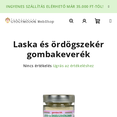
Ugrás
INGYENES SZÁLLÍTÁS ELÉRHETŐ MÁR 35.000 FT-TÓL!
a
fő
tartalomhoz
Kosár
Keresés
Bejelentkezés
Laska és ördögszekér
gombakeverék
A
Nincs értékelés
Ugrás az értékeléshez
termék
átlagos
értékelése
5-
ből
0,0
csillag.