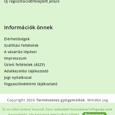
Új regisztráció
Elfelejtett jelszó
Információk önnek
Elérhetőségek
Szállítási feltételek
A vásárlás lépései
Impresszum
Üzleti feltételek (ÁSZF)
Adatkezelési tájékoztató
Jogi nyilatkozat
Fogyasztóvédelmi tájékoztató
Copyright 2026
Természetes gyógymódok
. Minden jog
fenntartva.
Ez az oldal sütiket használ. Ezen weboldalt követésével elfogadja azok
Shoptet készítette
használatát.
Ide kattintva megtudhat többet.
Beleegyezem