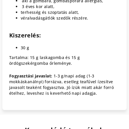
aki a gombára, gombaspórára allergiás,
3 éves kor alatt,
terhesség és szoptatás alatt,
véralvadásgátlók szedők részére.
Kiszerelés:
30 g
Tartalma: 15 g laskagomba és 15 g
ördögszekérgomba őrleménye.
Fogyasztási javaslat:
1-3 g/napi adag (1-3
mokkáskanálnyi) forrázva, esetleg teafűvel ízesítve
javasolt teaként fogyasztva. Jó ízük miatt akár forró
ételhez, leveshez is keverhető napi adagja.