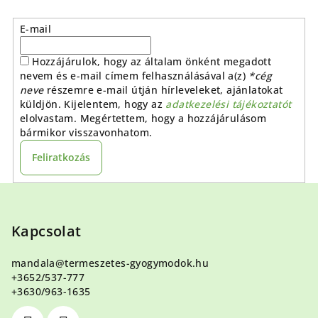
E-mail
Hozzájárulok, hogy az általam önként megadott
nevem és e-mail címem felhasználásával a(z)
*cég
neve
részemre e-mail útján hírleveleket, ajánlatokat
küldjön. Kijelentem, hogy az
adatkezelési tájékoztatót
elolvastam. Megértettem, hogy a hozzájárulásom
bármikor visszavonhatom.
Feliratkozás
L
á
b
Kapcsolat
l
mandala
@
termeszetes-gyogymodok.hu
é
+3652/537-777
c
+3630/963-1635