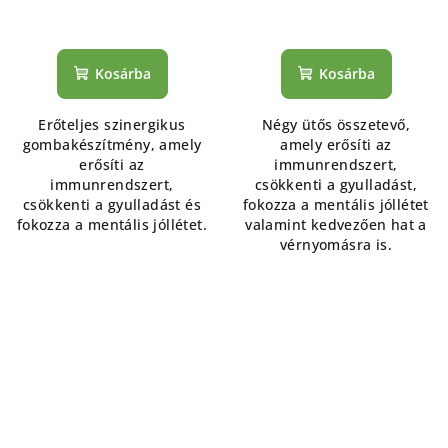
Kosárba
Kosárba
Erőteljes szinergikus
Négy ütős összetevő,
gombakészítmény, amely
amely erősíti az
erősíti az
immunrendszert,
immunrendszert,
csökkenti a gyulladást,
csökkenti a gyulladást és
fokozza a mentális jóllétet
fokozza a mentális jóllétet.
valamint kedvezően hat a
vérnyomásra is.