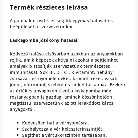
Termék részletes leírása
A gombák erősítik és segítik egymás hatását és
beépülését a szervezetünkbe.
Laskagomba jótékony hatásai:
Kedvező hatása elsősorban azokban az anyagokban
rejlik, amik képesek aktiválni azokat a sejtjeinket,
amelyek biztosítják szervezetünk természetes
immunitását. Sok B-, D-, C-, K-vitamint, néhány
zsírsavat, és nyomelemeket: krómot, rezet, vasat,
jódot, nátriumot, szelént és cinket tartalmaz. Ezeken
az értékes anyagokon kívül a laskagomba még
rostanyagban is gazdag, aminek köszönhetően
megtisztul szervezetünk az ott lerakódott káros
anyagoktól.
Kedvezően hat a vérnyomásra.
Szabályozza a vér koleszterinszintjét.
Segíthet a vércukorszinten tartásában.