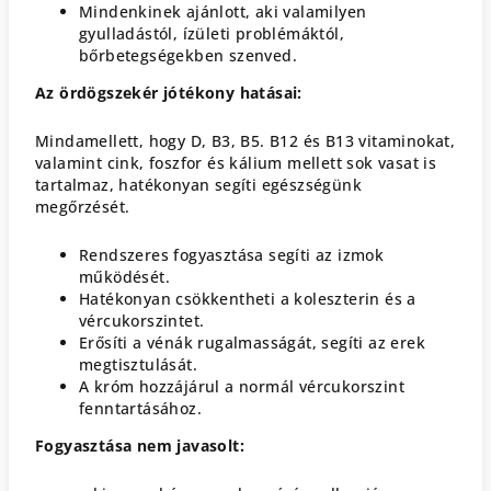
Mindenkinek ajánlott, aki valamilyen
gyulladástól, ízületi problémáktól,
bőrbetegségekben szenved.
Az ördögszekér jótékony hatásai:
Mindamellett, hogy D, B3, B5. B12 és B13 vitaminokat,
valamint cink, foszfor és kálium mellett sok vasat is
tartalmaz, hatékonyan segíti egészségünk
megőrzését.
Rendszeres fogyasztása segíti az izmok
működését.
Hatékonyan csökkentheti a koleszterin és a
vércukorszintet.
Erősíti a vénák rugalmasságát, segíti az erek
megtisztulását.
A króm hozzájárul a normál vércukorszint
fenntartásához.
Fogyasztása nem javasolt: