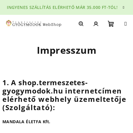
Ugrás
INGYENES SZÁLLÍTÁS ELÉRHETŐ MÁR 35.000 FT-TÓL!
a
fő
tartalomhoz
Kosár
Keresés
Bejelentkezés
Impresszum
1. A
shop.termeszetes-
gyogymodok.hu
internetcímen
elérhető webhely üzemeltetője
(Szolgáltató):
MANDALA ÉLETFA Kft.