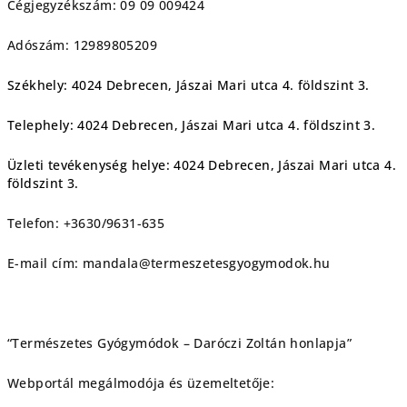
Cégjegyzékszám:
09 09 009424
Adószám:
12989805209
Székhely:
4024 Debrecen, Jászai Mari utca 4. földszint 3.
Telephely:
4024 Debrecen, Jászai Mari utca 4. földszint 3.
Üzleti tevékenység helye:
4024 Debrecen, Jászai Mari utca 4.
földszint 3.
Telefon:
+3630/9631-635
E-mail cím:
mandala@termeszetesgyogymodok.hu
“Természetes Gyógymódok – Daróczi Zoltán honlapja”
Webportál megálmodója és üzemeltetője: