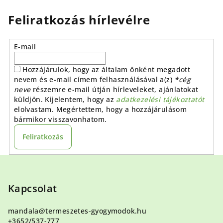
Feliratkozás hírlevélre
E-mail
Hozzájárulok, hogy az általam önként megadott
nevem és e-mail címem felhasználásával a(z)
*cég
neve
részemre e-mail útján hírleveleket, ajánlatokat
küldjön. Kijelentem, hogy az
adatkezelési tájékoztatót
elolvastam. Megértettem, hogy a hozzájárulásom
bármikor visszavonhatom.
Feliratkozás
L
á
b
Kapcsolat
l
mandala
@
termeszetes-gyogymodok.hu
é
+3652/537-777