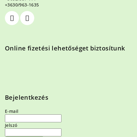
c
+3630/963-1635
Online fizetési lehetőséget biztosítunk
Bejelentkezés
E-mail
Jelszó