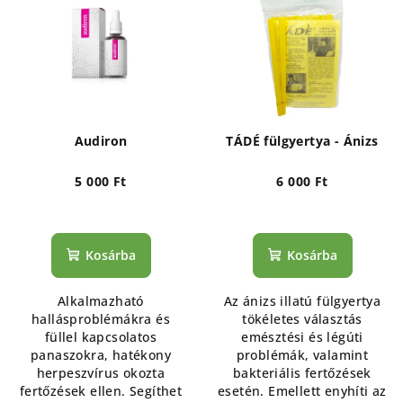
e
k
r
r
m
e
é
n
k
d
e
e
Audiron
TÁDÉ fülgyertya - Ánizs
k
z
l
5 000 Ft
6 000 Ft
é
i
s
s
e
Kosárba
Kosárba
t
á
Alkalmazható
Az ánizs illatú fülgyertya
j
hallásproblémákra és
tökéletes választás
a
füllel kapcsolatos
emésztési és légúti
panaszokra, hatékony
problémák, valamint
herpeszvírus okozta
bakteriális fertőzések
fertőzések ellen. Segíthet
esetén. Emellett enyhíti az