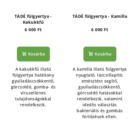
TÁDÉ fülgyertya -
TÁDÉ fülgyertya - Kamilla
Kakukkfű
6 000 Ft
6 000 Ft
Kosárba
Kosárba
A kakukkfű illatú
A kamilla illatú fülgyertya
fülgyertya hatékony
nyugtató, lázcsillapító,
gyulladáscsökkentő,
emésztést segítő,
görcsoldó, gomba- és
gyulladáscsökkentő,
vírusellenes
görcsoldó hatásokkal
tulajdonságokkal
rendelkezik, valamint
rendelkezik.
ideális választás
bakteriális és gombás
fertőzések ellen.