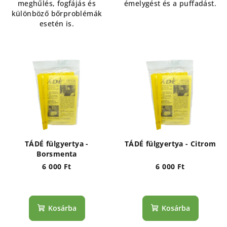
meghűlés, fogfájás és
émelygést és a puffadást.
különböző bőrproblémák
esetén is.
TÁDÉ fülgyertya -
TÁDÉ fülgyertya - Citrom
Borsmenta
6 000 Ft
6 000 Ft
Kosárba
Kosárba