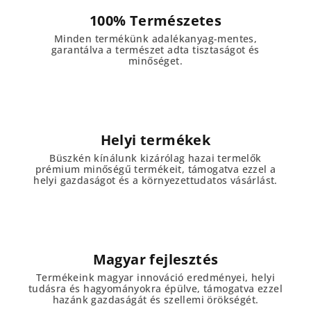
í
100% Természetes
t
Minden termékünk adalékanyag-mentes,
á
garantálva a természet adta tisztaságot és
s
minőséget.
e
l
e
m
e
Helyi termékek
i
Büszkén kínálunk kizárólag hazai termelők
prémium minőségű termékeit, támogatva ezzel a
helyi gazdaságot és a környezettudatos vásárlást.
Magyar fejlesztés
Termékeink magyar innováció eredményei, helyi
tudásra és hagyományokra épülve, támogatva ezzel
hazánk gazdaságát és szellemi örökségét.