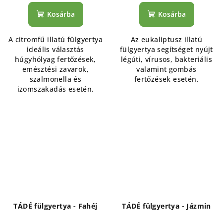
Kosárba
Kosárba
A citromfű illatú fülgyertya
Az eukaliptusz illatú
ideális választás
fülgyertya segítséget nyújt
húgyhólyag fertőzések,
légúti, vírusos, bakteriális
emésztési zavarok,
valamint gombás
szalmonella és
fertőzések esetén.
izomszakadás esetén.
TÁDÉ fülgyertya - Fahéj
TÁDÉ fülgyertya - Jázmin