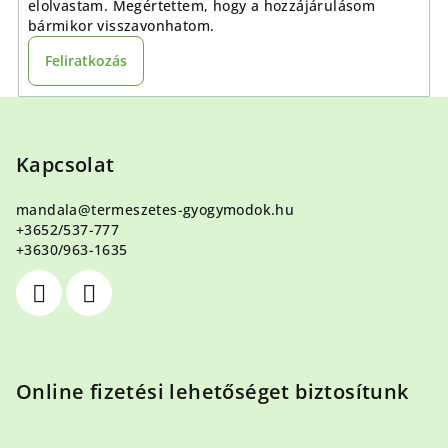
elolvastam. Megértettem, hogy a hozzájárulásom
bármikor visszavonhatom.
Feliratkozás
L
á
b
Kapcsolat
l
mandala
@
termeszetes-gyogymodok.hu
é
+3652/537-777
c
+3630/963-1635
Online fizetési lehetőséget biztosítunk