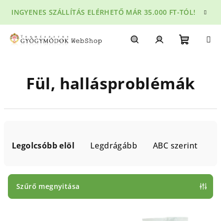
Ugrás
INGYENES SZÁLLÍTÁS ELÉRHETŐ MÁR 35.000 FT-TÓL!
a
fő
tartalomhoz
Kosár
Keresés
Bejelentkezés
Fül, hallásproblémák
T
e
Legolcsóbb elöl
Legdrágább
ABC szerint
r
m
é
Szűrő megnyitása
k
T
e