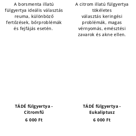
A borsmenta illatú
A citrom illatú fülgyertya
fülgyertya ideális választás
tökéletes
reuma, különböző
választás keringési
fertőzések, bőrproblémák
problémák, magas
és fejfájás esetén.
vérnyomás, emésztési
zavarok és akne ellen.
TÁDÉ fülgyertya -
TÁDÉ fülgyertya -
Citromfű
Eukaliptusz
6 000 Ft
6 000 Ft