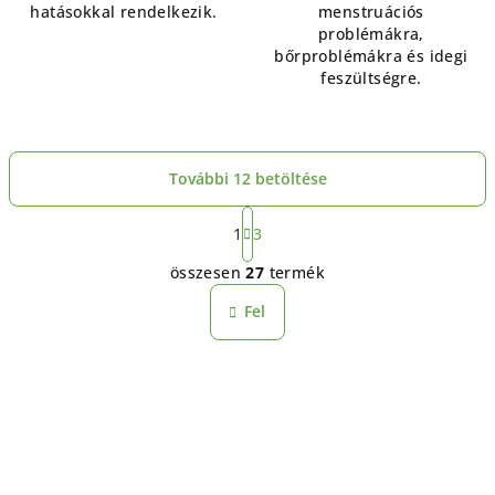
hatásokkal rendelkezik.
menstruációs
problémákra,
bőrproblémákra és idegi
feszültségre.
További 12 betöltése
L
a
1
3
L
p
összesen
27
termék
o
i
z
s
Fel
á
t
s
a
i
r
á
n
y