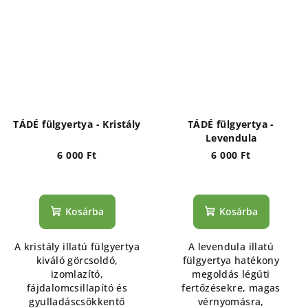
TÁDÉ fülgyertya - Kristály
TÁDÉ fülgyertya -
Levendula
6 000 Ft
6 000 Ft
Kosárba
Kosárba
A kristály illatú fülgyertya
A levendula illatú
kiváló görcsoldó,
fülgyertya hatékony
izomlazító,
megoldás légúti
fájdalomcsillapító és
fertőzésekre, magas
gyulladáscsökkentő
vérnyomásra,