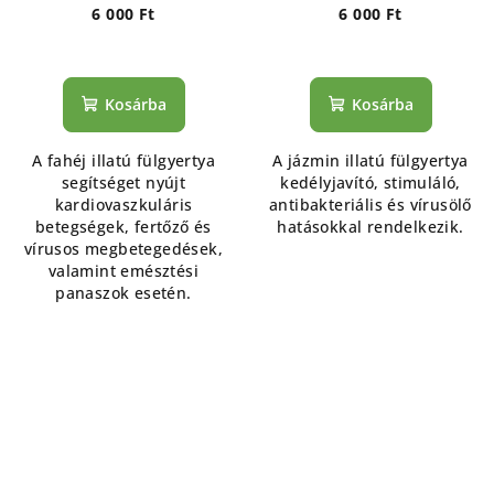
6 000 Ft
6 000 Ft
Kosárba
Kosárba
A fahéj illatú fülgyertya
A jázmin illatú fülgyertya
segítséget nyújt
kedélyjavító, stimuláló,
kardiovaszkuláris
antibakteriális és vírusölő
betegségek, fertőző és
hatásokkal rendelkezik.
vírusos megbetegedések,
valamint emésztési
panaszok esetén.