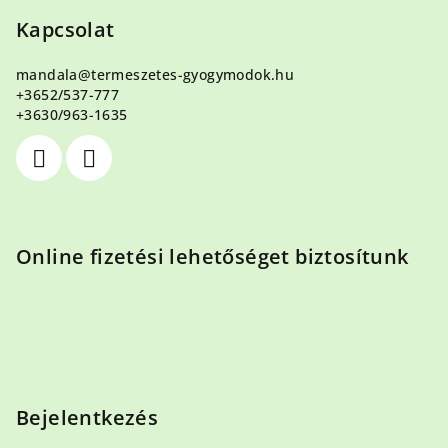
á
b
Kapcsolat
l
mandala
@
termeszetes-gyogymodok.hu
é
+3652/537-777
c
+3630/963-1635
Online fizetési lehetőséget biztosítunk
Bejelentkezés