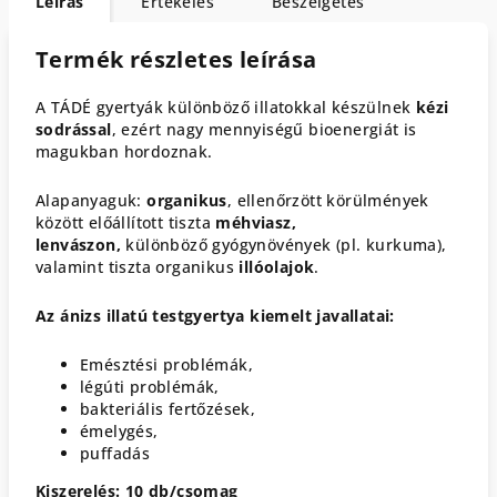
Leírás
Értékelés
Beszélgetés
Termék részletes leírása
A TÁDÉ gyertyák különböző illatokkal készülnek
kézi
sodrással
, ezért nagy mennyiségű bioenergiát is
magukban hordoznak.
Alapanyaguk:
organikus
, ellenőrzött körülmények
között előállított tiszta
méhviasz,
lenvászon,
különböző gyógynövények (pl. kurkuma),
valamint tiszta organikus
illóolajok
.
Az ánizs illatú testgyertya kiemelt javallatai:
Emésztési problémák,
légúti problémák,
bakteriális fertőzések,
émelygés,
puffadás
Kiszerelés: 10 db/csomag