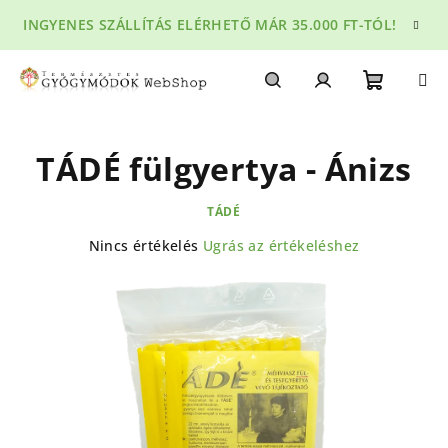
Ugrás
INGYENES SZÁLLÍTÁS ELÉRHETŐ MÁR 35.000 FT-TÓL!
a
fő
tartalomhoz
Kosár
Keresés
Bejelentkezés
TÁDÉ fülgyertya - Ánizs
TÁDÉ
A
Nincs értékelés
Ugrás az értékeléshez
termék
átlagos
értékelése
5-
ből
0,0
csillag.