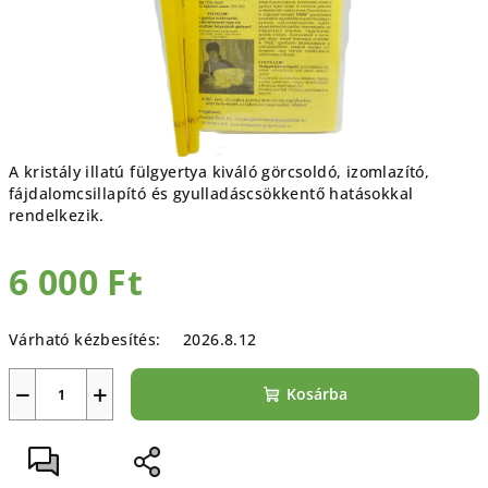
A kristály illatú fülgyertya k
iváló görcsoldó, izomlazító,
fájdalomcsillapító és gyulladáscsökkentő hatásokkal
rendelkezik.
6 000 Ft
Egységár:
Várható kézbesítés:
2026.8.12
−
+
Kosárba