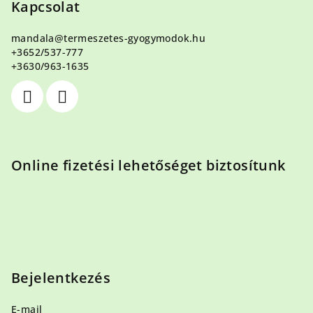
b
Kapcsolat
l
mandala
@
termeszetes-gyogymodok.hu
é
+3652/537-777
c
+3630/963-1635
Online fizetési lehetőséget biztosítunk
Bejelentkezés
E-mail