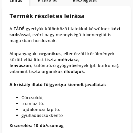
Leírás
Értékelés
Beszélgetés
Termék részletes leírása
A TÁDÉ gyertyák különböző illatokkal készülnek
kézi
sodrással
, ezért nagy mennyiségű bioenergiát is
magukban hordoznak.
Alapanyaguk:
organikus
, ellenőrzött körülmények
között előállított tiszta
méhviasz,
lenvászon,
különböző gyógynövények (pl. kurkuma),
valamint tiszta organikus
illóolajok
.
A kristály illatú fülgyertya kiemelt javallatai:
Görcsoldó,
izomlazító,
fájdalomcsillapító,
gyulladáscsökkentő
Kiszerelés: 10 db/csomag