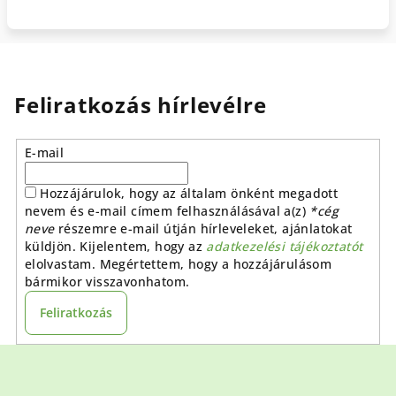
Feliratkozás hírlevélre
E-mail
Hozzájárulok, hogy az általam önként megadott
nevem és e-mail címem felhasználásával a(z)
*cég
neve
részemre e-mail útján hírleveleket, ajánlatokat
küldjön. Kijelentem, hogy az
adatkezelési tájékoztatót
elolvastam. Megértettem, hogy a hozzájárulásom
bármikor visszavonhatom.
Feliratkozás
L
á