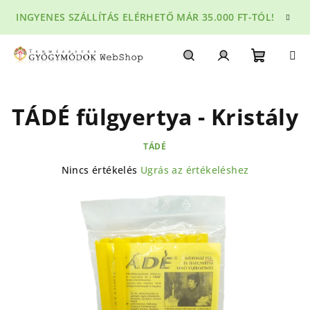
Ugrás
INGYENES SZÁLLÍTÁS ELÉRHETŐ MÁR 35.000 FT-TÓL!
a
fő
tartalomhoz
Kosár
Keresés
Bejelentkezés
TÁDÉ fülgyertya - Kristály
TÁDÉ
A
Nincs értékelés
Ugrás az értékeléshez
termék
átlagos
értékelése
5-
ből
0,0
csillag.