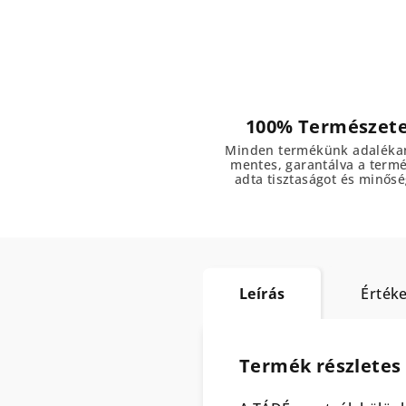
100% Természet
Minden termékünk adaléka
mentes, garantálva a term
adta tisztaságot és minősé
Leírás
Értéke
Termék részletes 