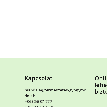
L
á
Kapcsolat
Onli
b
lehe
l
mandala
@
termeszetes-gyogymo
bizt
é
dok.hu
+3652/537-777