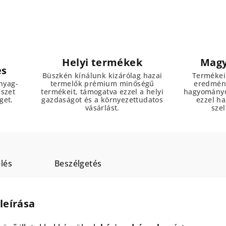
Helyi termékek
Magy
es
Büszkén kínálunk kizárólag hazai
Termékei
nyag-
termelők prémium minőségű
eredmény
észet
termékeit, támogatva ezzel a helyi
hagyományo
get.
gazdaságot és a környezettudatos
ezzel h
vásárlást.
szel
lés
Beszélgetés
leírása