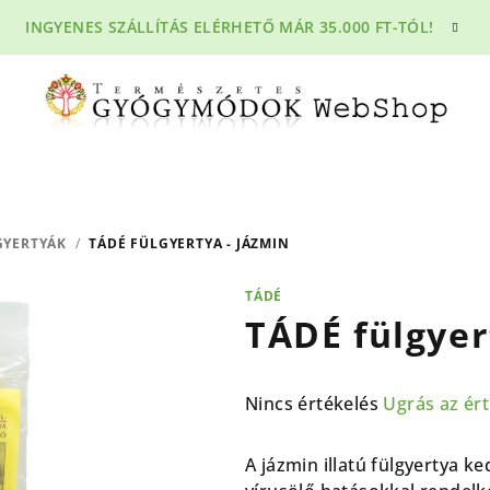
INGYENES SZÁLLÍTÁS ELÉRHETŐ MÁR 35.000 FT-TÓL!
GYERTYÁK
/
TÁDÉ FÜLGYERTYA - JÁZMIN
TÁDÉ
TÁDÉ fülgyer
A
Nincs értékelés
Ugrás az ér
termék
átlagos
A jázmin illatú fülgyertya ked
értékelése