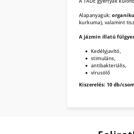
A TÁDÉ gyertyák különb
Alapanyaguk:
organik
kurkuma), valamint tis
A jázmin illatú fülgye
Kedélyjavító,
stimuláns,
antibakteriális,
vírusölő
Kiszerelés: 10 db/cso