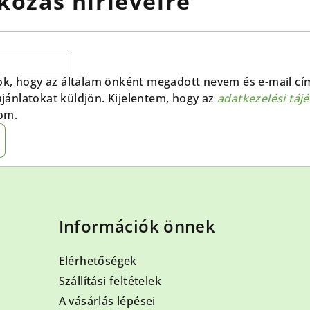
kozás hírlevélre
ok, hogy az általam önként megadott nevem és e-mail cí
 ajánlatokat küldjön. Kijelentem, hogy az
adatkezelési táj
om.
Információk önnek
Elérhetőségek
Szállítási feltételek
A vásárlás lépései