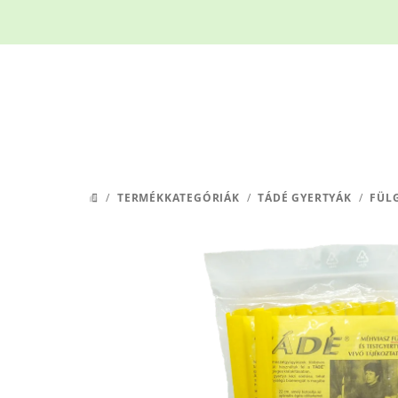
Ugrás
a
fő
tartalomhoz
/
TERMÉKKATEGÓRIÁK
/
TÁDÉ GYERTYÁK
/
FÜL
KEZDŐLAP