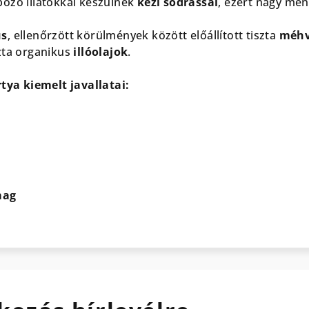
öző illatokkal készülnek
kézi sodrással
, ezért nagy me
us
, ellenőrzött körülmények között előállított tiszta
méhv
zta organikus
illóolajok
.
rtya kiemelt javallatai:
mag