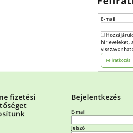
Felirat
E-mail
Hozzájárul
hírleveleket,
visszavonhat
Feliratkozás
ne fizetési
Bejelentkezés
tőséget
osítunk
E-mail
Jelszó