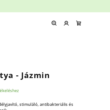
Keresés
Bejelentkezés
Kosár
tya - Jázmin
tékeléshez
élyjavító, stimuláló, antibakteriális és