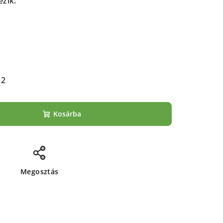
ezik.
12
Kosárba
Megosztás