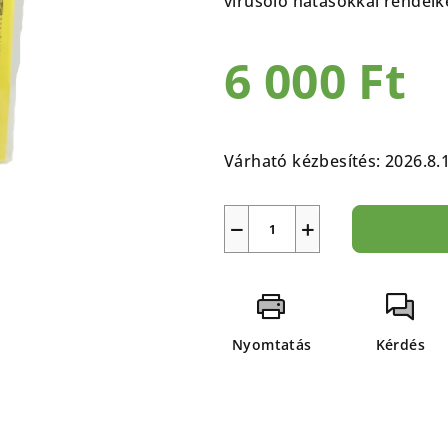
vírusölő hatásokkal rendelk
5-
ből
6 000 Ft
0,0
csillag.
Egységár:
Várható kézbesítés:
2026.8.
−
+
Nyomtatás
Kérdés