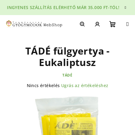
Ugrás
INGYENES SZÁLLÍTÁS ELÉRHETŐ MÁR 35.000 FT-TÓL!
a
fő
tartalomhoz
Kosár
Keresés
Bejelentkezés
TÁDÉ fülgyertya -
Eukaliptusz
TÁDÉ
A
Nincs értékelés
Ugrás az értékeléshez
termék
átlagos
értékelése
5-
ből
0,0
csillag.