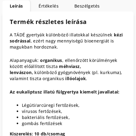
Leírás
Értékelés
Beszélgetés
Termék részletes leírása
A TÁDÉ gyertyák különböző illatokkal készülnek
kézi
sodrással
, ezért nagy mennyiségű bioenergiát is
magukban hordoznak.
Alapanyaguk:
organikus
, ellenőrzött körülmények
között előállított tiszta
méhviasz,
lenvászon,
különböző gyógynövények (pl. kurkuma),
valamint tiszta organikus
illóolajok
.
Az eukaliptusz illatú fülgyertya kiemelt javallatai:
Légúti/arcüregi fertőzések,
vírusos fertőzések,
bakteriális fertőzések,
gombás fertőzések
Kiszerelés: 10 db/csomag