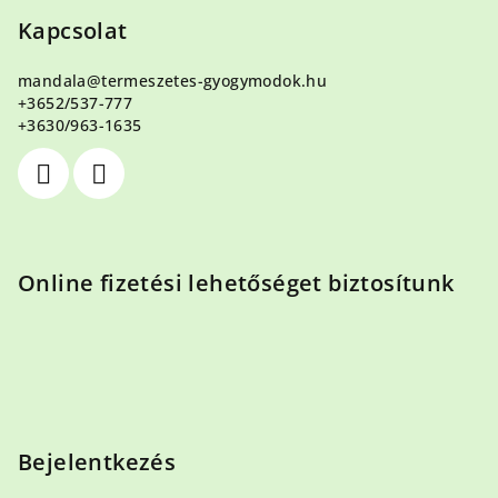
á
b
Kapcsolat
l
mandala
@
termeszetes-gyogymodok.hu
é
+3652/537-777
c
+3630/963-1635
Online fizetési lehetőséget biztosítunk
Bejelentkezés