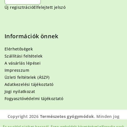
Új regisztráció
Elfelejtett jelszó
Információk önnek
Elérhetőségek
Szállítási feltételek
A vásárlás lépései
Impresszum
Üzleti feltételek (ÁSZF)
Adatkezelési tájékoztató
Jogi nyilatkozat
Fogyasztóvédelmi tájékoztató
Copyright 2026
Természetes gyógymódok
. Minden jog
fenntartva.
Ez az oldal sütiket használ. Ezen weboldalt követésével elfogadja azok