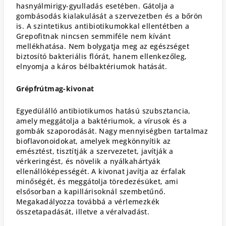
hasnyálmirigy-gyulladás esetében. Gátolja a
gombásodás kialakulását a szervezetben és a bőrön
is. A szintetikus antibiotikumokkal ellentétben a
Grepofitnak nincsen semmiféle nem kívánt
mellékhatása. Nem bolygatja meg az egészséget
biztosító bakteriális flórát, hanem ellenkezőleg,
elnyomja a káros bélbaktériumok hatását.
G
répfrútmag-kivonat
Egyedülálló antibiotikumos hatású szubsztancia,
amely meggátolja a baktériumok, a vírusok és a
gombák szaporodását. Nagy mennyiségben tartalmaz
bioflavonoidokat, amelyek megkönnyítik az
emésztést, tisztítják a szervezetet, javítják a
vérkeringést, és növelik a nyálkahártyák
ellenállóképességét. A kivonat javítja az érfalak
minőségét, és meggátolja töredezésüket, ami
elsősorban a kapillárisoknál szembetűnő.
Megakadályozza továbbá a vérlemezkék
összetapadását, illetve a véralvadást.