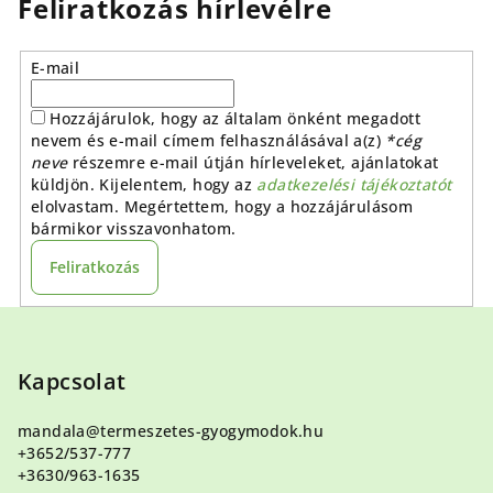
Feliratkozás hírlevélre
E-mail
Hozzájárulok, hogy az általam önként megadott
nevem és e-mail címem felhasználásával a(z)
*cég
neve
részemre e-mail útján hírleveleket, ajánlatokat
küldjön. Kijelentem, hogy az
adatkezelési tájékoztatót
elolvastam. Megértettem, hogy a hozzájárulásom
bármikor visszavonhatom.
Feliratkozás
L
á
b
Kapcsolat
l
mandala
@
termeszetes-gyogymodok.hu
é
+3652/537-777
c
+3630/963-1635