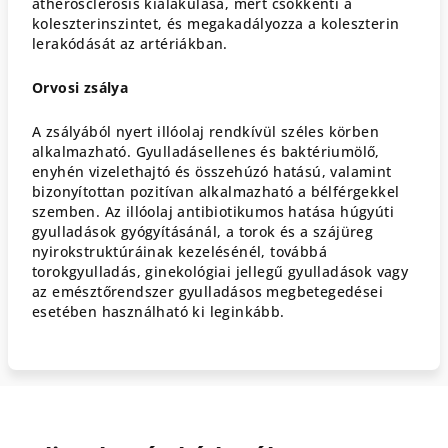
atherosclerosis kialakulása, mert csökkenti a
koleszterinszintet, és megakadályozza a koleszterin
lerakódását az artériákban.
Orvosi zsálya
A zsályából nyert illóolaj rendkívül széles körben
alkalmazható. Gyulladásellenes és baktériumölő,
enyhén vizelethajtó és összehúzó hatású, valamint
bizonyítottan pozitívan alkalmazható a bélférgekkel
szemben. Az illóolaj antibiotikumos hatása húgyúti
gyulladások gyógyításánál, a torok és a szájüreg
nyirokstruktúráinak kezelésénél, továbbá
torokgyulladás, ginekológiai jellegű gyulladások vagy
az emésztőrendszer gyulladásos megbetegedései
esetében használható ki leginkább.