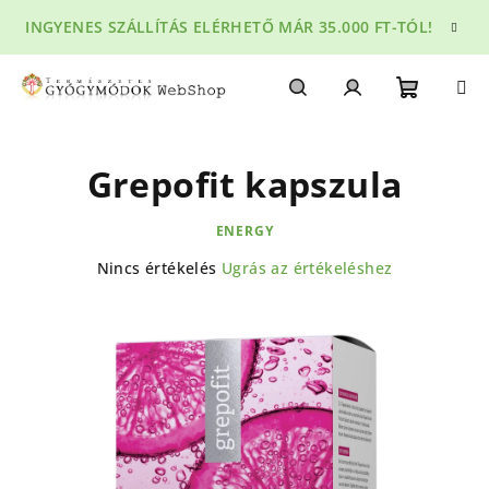
Ugrás
INGYENES SZÁLLÍTÁS ELÉRHETŐ MÁR 35.000 FT-TÓL!
a
fő
tartalomhoz
Kosár
Keresés
Bejelentkezés
Grepofit kapszula
ENERGY
A
Nincs értékelés
Ugrás az értékeléshez
termék
átlagos
értékelése
5-
ből
0,0
csillag.