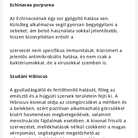
Echinacea purpurea
Az Echinaceának egy sor gyógyító hatása van.
Külsőleg alkalmazva segít gyorsan begyógyítani a
sebeket, ám belső használata sokkal jelentősebb,
hiszen bizonyítottan erősíti a
szervezet nem specifikus immunitását. Közismert a
jelentős antimikrobiális hatása, és nem csak a
baktériumokkal, de a vírusokkal szemben is.
Szudáni Hibiscus
A gyulladásgátló és fertőtlenítő hatását, főleg az
emésztő és a húgyúti szervek területein fejti ki. A
Hibiscus-kivonat oldja az izomgörcsöket a méhben és
a belekben, ezért pozitívan alkalmazható görcsökkel
kísért hasmenéses megbetegedések, valamint
menstruációs fájdalmak esetében. A kivonat frissíti a
szervezetet, mellékhatások nélkül csökkenti a magas
vérnyomást, segítségével megelőzhető az