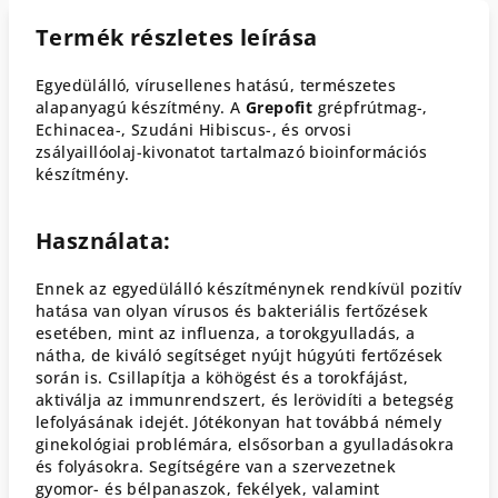
Termék részletes leírása
Egyedülálló, vírusellenes hatású, természetes
alapanyagú készítmény. A
Grepofit
grépfrútmag-,
Echinacea-, Szudáni Hibiscus-, és orvosi
zsályaillóolaj-kivonatot tartalmazó bioinformációs
készítmény.
Használata:
Ennek az egyedülálló készítménynek rendkívül pozitív
hatása van olyan vírusos és bakteriális fertőzések
esetében, mint az influenza, a torokgyulladás, a
nátha, de kiváló segítséget nyújt húgyúti fertőzések
során is. Csillapítja a köhögést és a torokfájást,
aktiválja az immunrendszert, és lerövidíti a betegség
lefolyásának idejét. Jótékonyan hat továbbá némely
ginekológiai problémára, elsősorban a gyulladásokra
és folyásokra. Segítségére van a szervezetnek
gyomor- és bélpanaszok, fekélyek, valamint