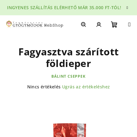
Ugrás
INGYENES SZÁLLÍTÁS ELÉRHETŐ MÁR 35.000 FT-TÓL!
a
fő
tartalomhoz
Kosár
Keresés
Bejelentkezés
Fagyasztva szárított
földieper
BÁLINT CSEPPEK
A
Nincs értékelés
Ugrás az értékeléshez
termék
átlagos
értékelése
5-
ből
0,0
csillag.