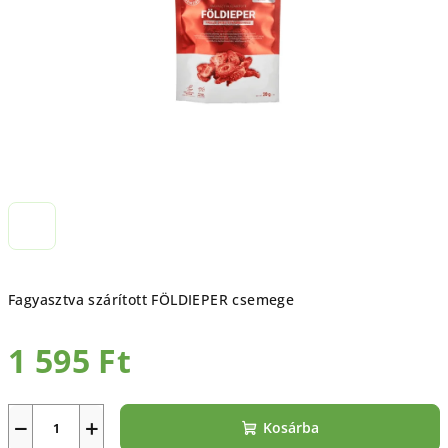
Fagyasztva szárított FÖLDIEPER csemege
1 595 Ft
Egységár:
−
+
Kosárba