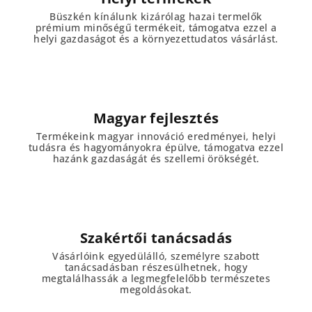
Büszkén kínálunk kizárólag hazai termelők
prémium minőségű termékeit, támogatva ezzel a
helyi gazdaságot és a környezettudatos vásárlást.
Magyar fejlesztés
Termékeink magyar innováció eredményei, helyi
tudásra és hagyományokra épülve, támogatva ezzel
hazánk gazdaságát és szellemi örökségét.
Szakértői tanácsadás
Vásárlóink egyedülálló, személyre szabott
tanácsadásban részesülhetnek, hogy
megtalálhassák a legmegfelelőbb természetes
megoldásokat.