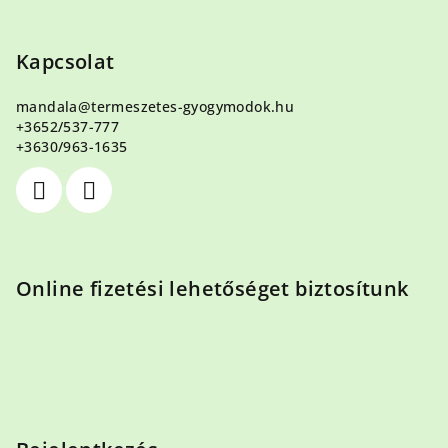
L
á
b
Kapcsolat
l
mandala
@
termeszetes-gyogymodok.hu
é
+3652/537-777
c
+3630/963-1635
Online fizetési lehetőséget biztosítunk