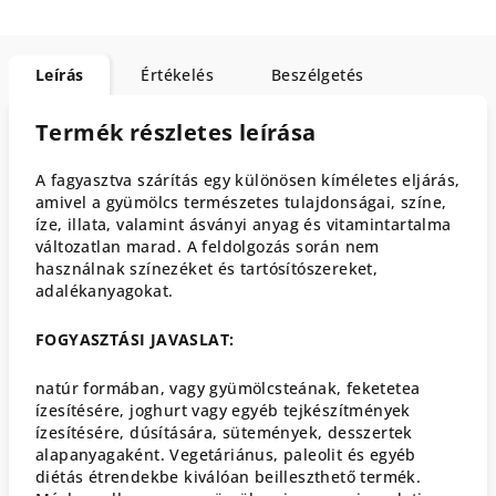
Leírás
Értékelés
Beszélgetés
Termék részletes leírása
A fagyasztva szárítás egy különösen kíméletes eljárás,
amivel a gyümölcs természetes tulajdonságai, színe,
íze, illata, valamint ásványi anyag és vitamintartalma
változatlan marad. A feldolgozás során nem
használnak színezéket és tartósítószereket,
adalékanyagokat.
FOGYASZTÁSI JAVASLAT:
natúr formában, vagy gyümölcsteának, feketetea
ízesítésére, joghurt vagy egyéb tejkészítmények
ízesítésére, dúsítására, sütemények, desszertek
alapanyagaként. Vegetáriánus, paleolit és egyéb
diétás étrendekbe kiválóan beilleszthető termék.