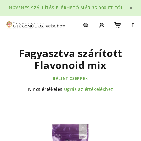
Ugrás
INGYENES SZÁLLÍTÁS ELÉRHETŐ MÁR 35.000 FT-TÓL!
a
fő
tartalomhoz
Kosár
Keresés
Bejelentkezés
Fagyasztva szárított
Flavonoid mix
BÁLINT CSEPPEK
A
Nincs értékelés
Ugrás az értékeléshez
termék
átlagos
értékelése
5-
ből
0,0
csillag.