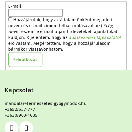
E-mail
Hozzájárulok, hogy az általam önként megadott
nevem és e-mail címem felhasználásával a(z)
*cég
neve
részemre e-mail útján hírleveleket, ajánlatokat
küldjön. Kijelentem, hogy az
adatkezelési tájékoztatót
elolvastam. Megértettem, hogy a hozzájárulásom
bármikor visszavonhatom.
Feliratkozás
L
á
b
Kapcsolat
l
mandala
@
termeszetes-gyogymodok.hu
é
+3652/537-777
c
+3630/963-1635