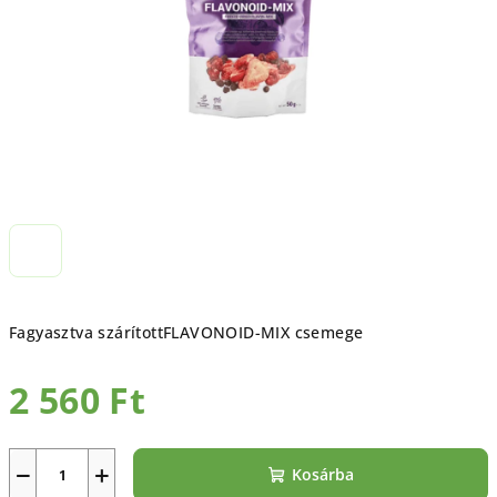
Fagyasztva szárított
FLAVONOID-MIX csemege
2 560 Ft
Egységár:
−
+
Kosárba