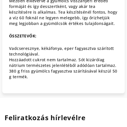
Mézben elkeverve a gyümölcs visszanyeri eredeti
formáját és így desszertként, vagy akár tea
készítésére is alkalmas. Tea készítésénél fontos, hogy
a víz 60 foknál ne legyen melegebb, így őrizhetjük
meg legjobban a gyümölcsök értékes tulajdonságait.
ÖSSZETEVŐK:
Vadcseresznye, kékáfonya, eper fagyasztva szárított
technológiával.
Hozzáadott cukrot nem tartalmaz. Sót kizárólag
nátrium természetes jelenlétéből adódóan tartalmaz.
380 g friss gyümölcs fagyasztva szárításával készül 50
g termék.
Feliratkozás hírlevélre