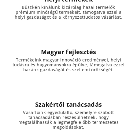
Büszkén kínálunk kizárólag hazai termelők
prémium minőségű termékeit, támogatva ezzel a
helyi gazdaságot és a környezettudatos vásárlást.
Magyar fejlesztés
Termékeink magyar innováció eredményei, helyi
tudásra és hagyományokra épülve, támogatva ezzel
hazánk gazdaságát és szellemi örökségét.
Szakértői tanácsadás
Vásárlóink egyedülálló, személyre szabott
tanácsadásban részesülhetnek, hogy
megtalálhassák a legmegfelelőbb természetes
megoldásokat.