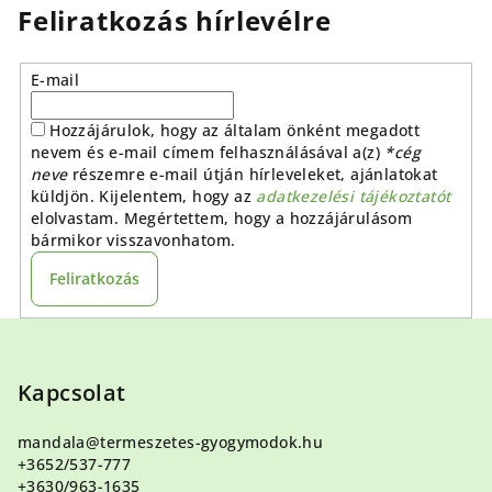
Feliratkozás hírlevélre
E-mail
Hozzájárulok, hogy az általam önként megadott
nevem és e-mail címem felhasználásával a(z)
*cég
neve
részemre e-mail útján hírleveleket, ajánlatokat
küldjön. Kijelentem, hogy az
adatkezelési tájékoztatót
elolvastam. Megértettem, hogy a hozzájárulásom
bármikor visszavonhatom.
Feliratkozás
L
á
b
Kapcsolat
l
mandala
@
termeszetes-gyogymodok.hu
é
+3652/537-777
c
+3630/963-1635