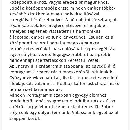
középpontunkhoz, vagyis eredeti önmagunkhoz.
Ebből a középpontból persze minden ember többé-
kevésbé kizökken a maga individualitásával,
energiáival és érzelmeivel. A hőn áhított összhangot
olyan kapcsolatok megteremtésével érhetjük el,
amelyek segítenek visszatérni a harmonikus
állapotba, ember voltunk lényegéhez. Csupán ez a
középponti helyzet adhatja meg számunkra
természetes erőnk kihasználásának képességét. Az
egyensúlyhoz vezető legegyszerűbb út az apróbb
mindennapi szertartásokon keresztül vezet.
Az Energy új Pentagram® szappanai az egyedülálló
Pentagram® regeneráció módszeréből indulnak ki.
Gyógynövénykivonatokat, tiszta, természetes eredetű
illóolajokat, valamint a Podhájska forrásból származó
termálvizet tartalmaznak.
Minden Pentagram® szappan egy-egy elemhez
rendelhető, tehát nyugodtan elindulhatunk az úton
anélkül, hogy félnünk kéne a kizökkenéstől. Ehhez
elég csak egy dolgot tennünk. Válasszunk egyet az öt
szappan közül.