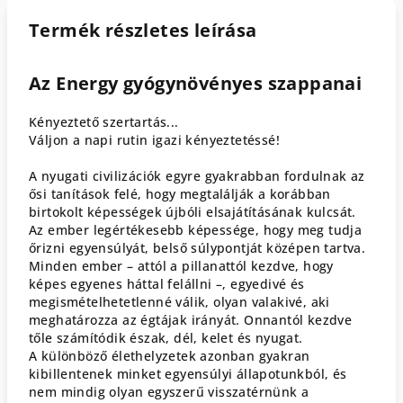
Termék részletes leírása
Az Energy gyógynövényes szappanai
Kényeztető szertartás...
Váljon a napi rutin igazi kényeztetéssé!
A nyugati civilizációk egyre gyakrabban fordulnak az
ősi tanítások felé, hogy megtalálják a korábban
birtokolt képességek újbóli elsajátításának kulcsát.
Az ember legértékesebb képessége, hogy meg tudja
őrizni egyensúlyát, belső súlypontját középen tartva.
Minden ember – attól a pillanattól kezdve, hogy
képes egyenes háttal felállni –, egyedivé és
megismételhetetlenné válik, olyan valakivé, aki
meghatározza az égtájak irányát. Onnantól kezdve
tőle számítódik észak, dél, kelet és nyugat.
A különböző élethelyzetek azonban gyakran
kibillentenek minket egyensúlyi állapotunkból, és
nem mindig olyan egyszerű visszatérnünk a