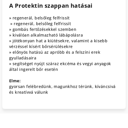
A Protektin szappan hatásai
» regenerál, belsőleg felfrissít
» regenerál, belsőleg felfrissít
» gombás fertőzésekkel szemben
» kiválóan alkalmazható lábápolásra
» jótékonyan hat a kiütésekre, valamint a kisebb
vérzéssel kísért bőrsérülésekre
» előnyös hatású az apróbb és a felszíni erek
gyulladásaira
» segítséget nyújt száraz ekcéma és vegyi anyagok
által ingerelt bőr esetén
Elme:
gyorsan felébredünk, magunkhoz térünk, kíváncsivá
és kreatívvá válunk