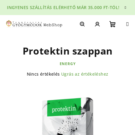
Ugrás
INGYENES SZÁLLÍTÁS ELÉRHETŐ MÁR 35.000 FT-TÓL!
a
fő
tartalomhoz
Kosár
Keresés
Bejelentkezés
Protektin szappan
ENERGY
A
Nincs értékelés
Ugrás az értékeléshez
termék
átlagos
értékelése
5-
ből
0,0
csillag.