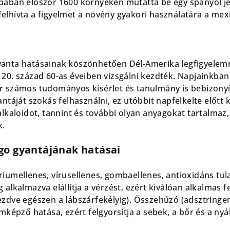
pában először 1600 környékén mutatta be egy spanyol je
elhívta a figyelmet a növény gyakori használatára a mexi
yanta hatásainak köszönhetően Dél-Amerika legfigyelemr
 20. század 60-as éveiben vizsgálni kezdték. Napjainkban
 számos tudományos kísérlet és tanulmány is bebizonyítot
antáját szokás felhasználni, ez utóbbit napfelkelte előtt 
alkaloidot, tannint és további olyan anyagokat tartalmaz
k.
go gyantájának hatásai
riumellenes, vírusellenes, gombaellenes, antioxidáns tul
 alkalmazva elállítja a vérzést, ezért kiválóan alkalmas 
ezdve egészen a lábszárfekélyig). Összehúzó (adsztring
ámképző hatása, ezért felgyorsítja a sebek, a bőr és a ny