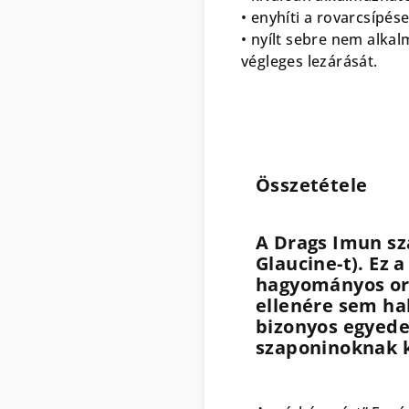
• enyhíti a rovarcsípés
• nyílt sebre nem alkal
végleges lezárását.
Összetétele
A Drags Imun sz
Glaucine-t). Ez 
hagyományos orv
ellenére sem ha
bizonyos egyede
szaponinoknak 