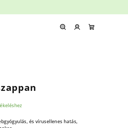
Keresés
Bejelentkezés
Kosár
szappan
tékeléshez
bgyógyulás, és vírusellenes hatás,