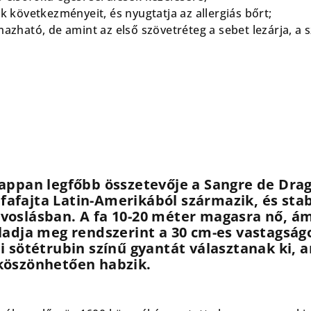
ek következményeit, és nyugtatja az allergiás bőrt;
mazható, de amint az első szövetréteg a sebet lezárja, a
appan legfőbb összetevője a Sangre de Drag
a fafajta Latin-Amerikából származik, és stabi
oslásban. A fa 10-20
méter
magasra nő, ám
ladja meg rendszerint a 30 cm-es vastagságo
i sötétrubin színű gyantát választanak ki, 
köszönhetően habzik.