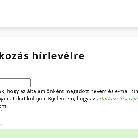
kozás hírlevélre
ok, hogy az általam önként megadott nevem és e-mail cí
 ajánlatokat küldjön. Kijelentem, hogy az
adatkezelési táj
om.