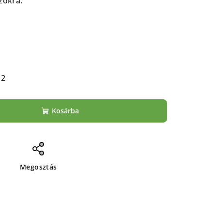
zokra.
12
Kosárba
Megosztás