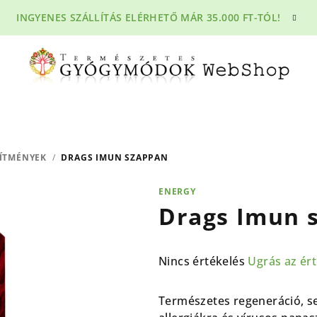
INGYENES SZÁLLÍTÁS ELÉRHETŐ MÁR 35.000 FT-TÓL!
ÍTMÉNYEK
/
DRAGS IMUN SZAPPAN
ENERGY
Drags Imun 
A
Nincs értékelés
Ugrás az ér
termék
átlagos
Természetes regeneráció, se
értékelése