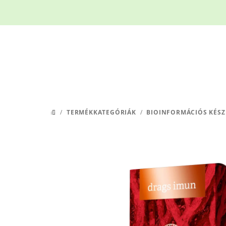
Ugrás
a
fő
tartalomhoz
/
TERMÉKKATEGÓRIÁK
/
BIOINFORMÁCIÓS KÉSZ
KEZDŐLAP