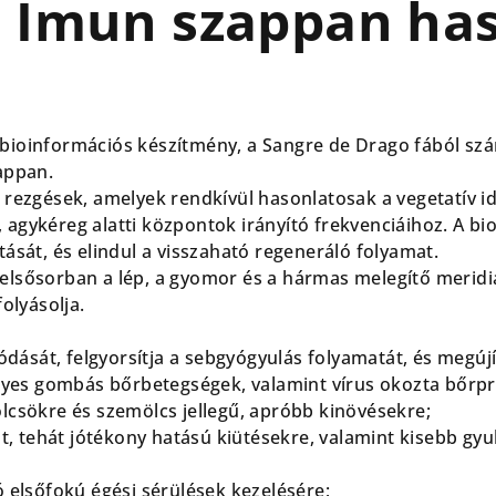
s Imun szappan ha
ioinformációs készítmény, a Sangre de Drago fából szár
appan.
 rezgések, amelyek rendkívül hasonlatosak a vegetatív i
agykéreg alatti központok irányító frekvenciáihoz. A 
ását, és elindul a visszaható regeneráló folyamat.
lsősorban a lép, a gyomor és a hármas melegítő meridiá
olyásolja.
lódását, felgyorsítja a sebgyógyulás folyamatát, és megújí
egyes gombás bőrbetegségek, valamint vírus okozta bőrp
lcsökre és szemölcs jellegű, apróbb kinövésekre;
st, tehát jótékony hatású kiütésekre, valamint kisebb gyu
ó elsőfokú égési sérülések kezelésére;