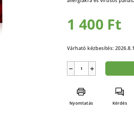
allergiákra és vírusos panas
5-
ből
1 400 Ft
0,0
csillag.
Egységár:
Várható kézbesítés:
2026.8.
−
+
Nyomtatás
Kérdés