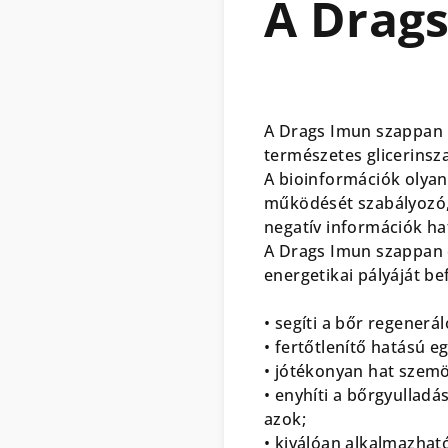
A Drag
A Drags Imun szappan b
természetes glicerinsz
A bioinformációk olyan
működését szabályozó, 
negatív információk hat
A Drags Imun szappan e
energetikai pályáját bef
• segíti a bőr regenerá
• fertőtlenítő hatású 
• jótékonyan hat szemö
• enyhíti a bőrgyulladá
azok;
• kiválóan alkalmazhat