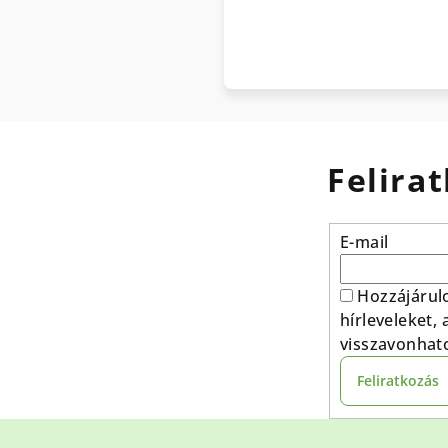
Felirat
E-mail
Hozzájárul
hírleveleket,
visszavonhat
Feliratkozás