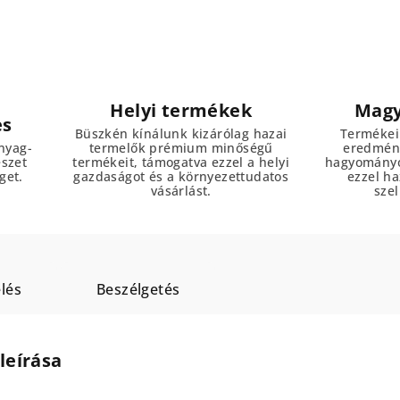
Helyi termékek
Magy
es
Büszkén kínálunk kizárólag hazai
Termékei
nyag-
termelők prémium minőségű
eredmény
észet
termékeit, támogatva ezzel a helyi
hagyományo
get.
gazdaságot és a környezettudatos
ezzel h
vásárlást.
szel
lés
Beszélgetés
leírása