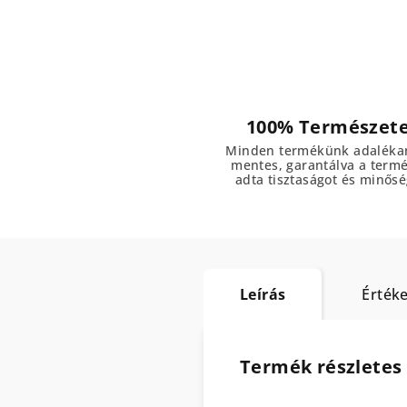
100% Természet
Minden termékünk adaléka
mentes, garantálva a term
adta tisztaságot és minősé
Leírás
Értéke
Termék részletes 