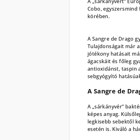
A „sárkányvért” Euró
Cobo, egyszersmind f
körében.
A Sangre de Drago g
Tulajdonságait már a
jótékony hatásait már
ágacskáit és főleg gy
antioxidánst, taspin 
sebgyógyító hatásúa
A Sangre de Dra
A „sárkányvér” bakté
képes anyag. Külsőleg
legkisebb sebektől k
esetén is. Kiváló a h