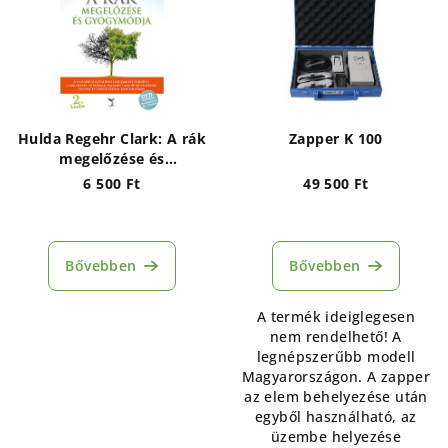
Hulda Regehr Clark: A rák
Zapper K 100
megelőzése és
gyógymódja
6 500 Ft
49 500 Ft
Bővebben
Bővebben
A termék ideiglegesen
nem rendelhető! A
legnépszerűbb modell
Magyarországon. A zapper
az elem behelyezése után
egyből használható, az
üzembe helyezése