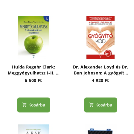
Hulda Regehr Clark:
Dr. Alexander Loyd és Dr.
Meggyógyulhatsz I-II. A
Ben Johnson: A gyógyító
betegségek valódi okai és
kód
6 500 Ft
4 920 Ft
gyógymódjai
Kosárba
Kosárba