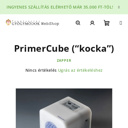
Ugrás
INGYENES SZÁLLÍTÁS ELÉRHETŐ MÁR 35.000 FT-TÓL!
a
fő
tartalomhoz
Kosár
Keresés
Bejelentkezés
PrimerCube (“kocka”)
ZAPPER
A
Nincs értékelés
Ugrás az értékeléshez
termék
átlagos
értékelése
5-
ből
0,0
csillag.