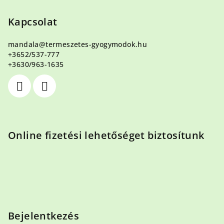
á
b
Kapcsolat
l
mandala
@
termeszetes-gyogymodok.hu
é
+3652/537-777
c
+3630/963-1635
Online fizetési lehetőséget biztosítunk
Bejelentkezés