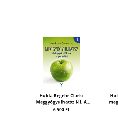
Hulda Regehr Clark:
Hul
Meggyógyulhatsz I-II. A
meg
betegségek valódi okai és
6 500 Ft
gyógymódjai