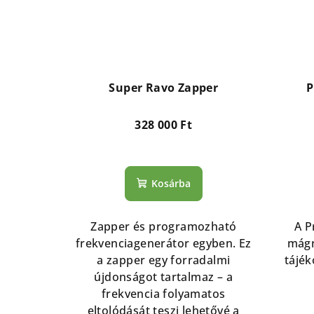
Super Ravo Zapper
P
328 000 Ft
Kosárba
Zapper és programozható
A P
frekvenciagenerátor egyben. Ez
mágn
a zapper egy forradalmi
tájék
újdonságot tartalmaz – a
frekvencia folyamatos
eltolódását teszi lehetővé a