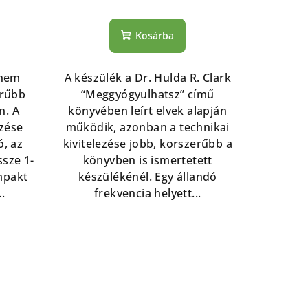
Kosárba
 nem
A készülék a Dr. Hulda R. Clark
erűbb
“Meggyógyulhatsz” című
n. A
könyvében leírt elvek alapján
zése
működik, azonban a technikai
ó, az
kivitelezése jobb, korszerűbb a
sze 1-
könyvben is ismertetett
mpakt
készülékénél. Egy állandó
.
frekvencia helyett...