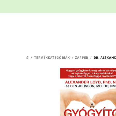
Ugrás
a
fő
tartalomhoz
/
TERMÉKKATEGÓRIÁK
/
ZAPPER
/
DR. ALEXAND
KEZDŐLAP