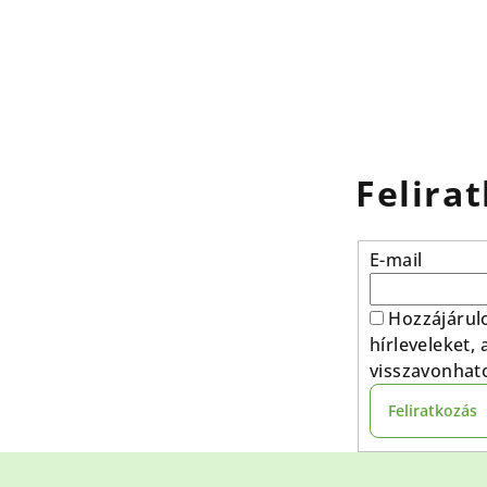
Felirat
E-mail
Hozzájárul
hírleveleket,
visszavonhat
Feliratkozás