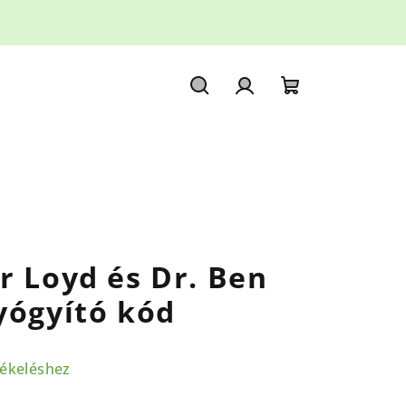
Keresés
Bejelentkezés
Kosár
r Loyd és Dr. Ben
yógyító kód
tékeléshez