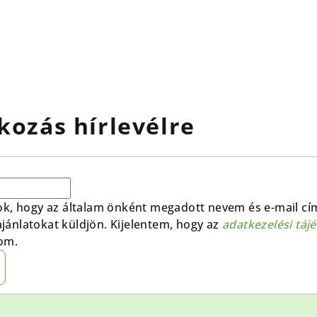
kozás hírlevélre
ok, hogy az általam önként megadott nevem és e-mail cí
 ajánlatokat küldjön. Kijelentem, hogy az
adatkezelési táj
om.