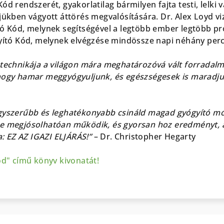
ód rendszerét, gyakorlatilag bármilyen fajta testi, lelki
jükben vágyott áttörés megvalósítására. Dr. Alex Loyd vizs
tó Kód, melynek segítségével a legtöbb ember legtöbb p
gyító Kód, melynek elvégzése mindössze napi néhány perc
ótechnikája a világon mára meghatározóvá vált forradalm
 hogy hamar meggyógyuljunk, és egészségesek is maradj
gyszerűbb és leghatékonyabb csináld magad gyógyító mód
re megjósolhatóan működik, és gyorsan hoz eredményt,
 EZ AZ IGAZI ELJÁRÁS!”
– Dr. Christopher Hegarty
ód" című könyv kivonatát!