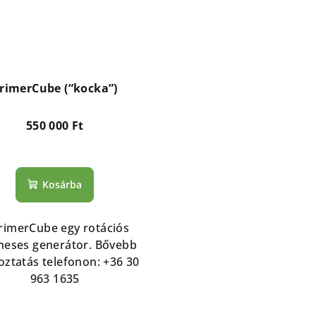
rimerCube (“kocka”)
550 000 Ft
Kosárba
rimerCube egy rotációs
eses generátor. Bővebb
oztatás telefonon: +36 30
963 1635