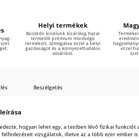
Helyi termékek
Magy
es
Büszkén kínálunk kizárólag hazai
Termékei
nyag-
termelők prémium minőségű
eredmény
észet
termékeit, támogatva ezzel a helyi
hagyományo
get.
gazdaságot és a környezettudatos
ezzel h
vásárlást.
szel
lés
Beszélgetés
leírása
edezte, hogyan lehet egy, a testben lévő fizikai funkciót 
felfedezéseit vizsgálatok, illetve az a több ezer ember is 