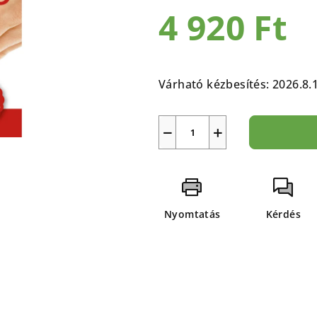
átlagos
4 920 Ft
értékelése
5-
ből
Egységár:
0,0
Várható kézbesítés:
2026.8.
csillag.
−
+
Nyomtatás
Kérdés