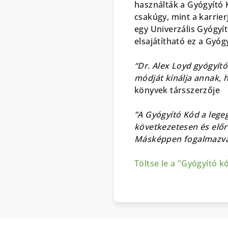
használták a Gyógyító K
csakúgy, mint a karrier
egy Univerzális Gyógyí
elsajátítható ez a Gyó
“Dr. Alex Loyd gyógyít
módját kínálja annak,
könyvek társszerzője
”A Gyógyító Kód a lege
következetesen és elő
Másképpen fogalmazva:
Töltse le a "Gyógyító k