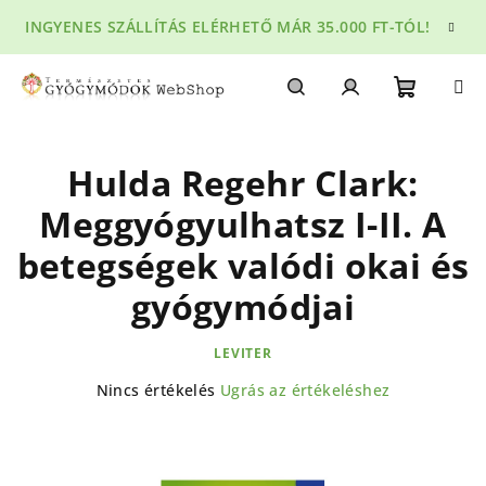
Ugrás
INGYENES SZÁLLÍTÁS ELÉRHETŐ MÁR 35.000 FT-TÓL!
a
fő
tartalomhoz
Kosár
Keresés
Bejelentkezés
Hulda Regehr Clark:
Meggyógyulhatsz I-II. A
betegségek valódi okai és
gyógymódjai
LEVITER
A
Nincs értékelés
Ugrás az értékeléshez
termék
átlagos
értékelése
5-