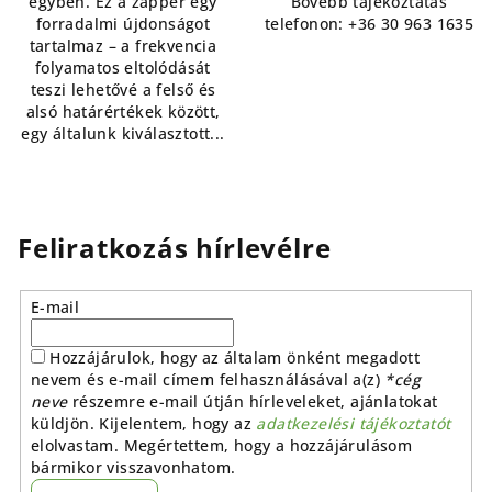
egyben. Ez a zapper egy
Bővebb tájékoztatás
forradalmi újdonságot
telefonon: +36 30 963 1635
tartalmaz – a frekvencia
folyamatos eltolódását
teszi lehetővé a felső és
alsó határértékek között,
egy általunk kiválasztott...
Feliratkozás hírlevélre
E-mail
Hozzájárulok, hogy az általam önként megadott
nevem és e-mail címem felhasználásával a(z)
*cég
neve
részemre e-mail útján hírleveleket, ajánlatokat
küldjön. Kijelentem, hogy az
adatkezelési tájékoztatót
elolvastam. Megértettem, hogy a hozzájárulásom
bármikor visszavonhatom.