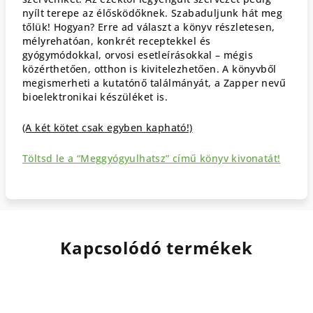
nyílt terepe az élősködőknek. Szabaduljunk hát meg
tőlük! Hogyan? Erre ad választ a könyv részletesen,
mélyrehatóan, konkrét receptekkel és
gyógymódokkal, orvosi esetleírásokkal – mégis
közérthetően, otthon is kivitelezhetően. A könyvből
megismerheti a kutatónő találmányát, a Zapper nevű
bioelektronikai készüléket is.
(A két kötet csak egyben kapható!)
Töltsd le a “Meggyógyulhatsz” című könyv kivonatát!
Kapcsolódó termékek