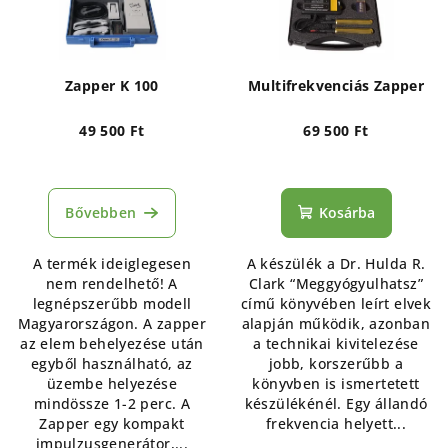
Zapper K 100
Multifrekvenciás Zapper
49 500 Ft
69 500 Ft
Bővebben
Kosárba
A termék ideiglegesen
A készülék a Dr. Hulda R.
nem rendelhető! A
Clark “Meggyógyulhatsz”
legnépszerűbb modell
című könyvében leírt elvek
Magyarországon. A zapper
alapján működik, azonban
az elem behelyezése után
a technikai kivitelezése
egyből használható, az
jobb, korszerűbb a
üzembe helyezése
könyvben is ismertetett
mindössze 1-2 perc. A
készülékénél. Egy állandó
Zapper egy kompakt
frekvencia helyett...
impulzusgenerátor,...