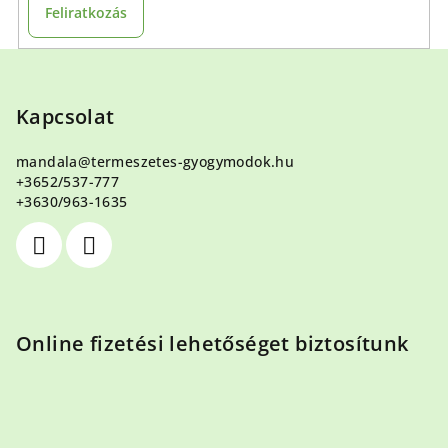
Feliratkozás
L
á
b
Kapcsolat
l
mandala
@
termeszetes-gyogymodok.hu
é
+3652/537-777
c
+3630/963-1635
Online fizetési lehetőséget biztosítunk