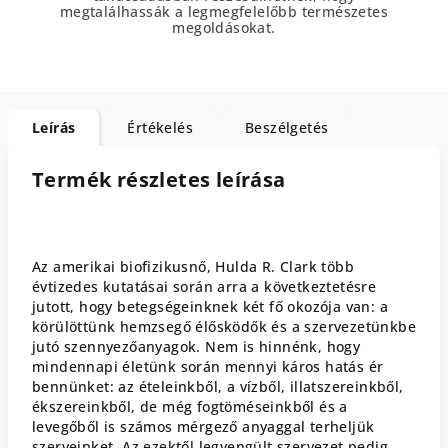
megtalálhassák a legmegfelelőbb természetes
megoldásokat.
Leírás
Értékelés
Beszélgetés
Termék részletes leírása
Az amerikai biofizikusnő, Hulda R. Clark több
évtizedes kutatásai során arra a következtetésre
jutott, hogy betegségeinknek két fő okozója van: a
körülöttünk hemzsegő élősködők és a szervezetünkbe
jutó szennyezőanyagok. Nem is hinnénk, hogy
mindennapi életünk során mennyi káros hatás ér
bennünket: az ételeinkből, a vízből, illatszereinkből,
ékszereinkből, de még fogtöméseinkből és a
levegőből is számos mérgező anyaggal terheljük
szerveinket. Az ezektől legyengült szervezet pedig