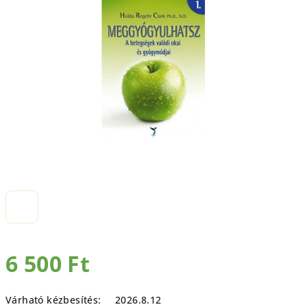
ből
0,0
csillag.
6 500 Ft
Egységár:
Várható kézbesítés:
2026.8.12