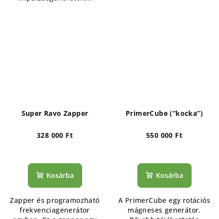
Super Ravo Zapper
PrimerCube (“kocka”)
328 000 Ft
550 000 Ft
Kosárba
Kosárba
Zapper és programozható
A PrimerCube egy rotációs
frekvenciagenerátor
mágneses generátor.