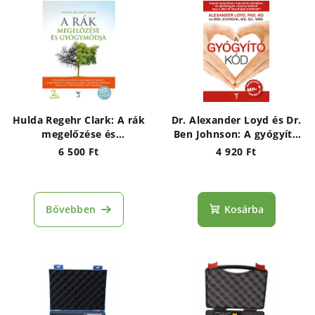
Hulda Regehr Clark: A rák
Dr. Alexander Loyd és Dr.
megelőzése és
Ben Johnson: A gyógyító
gyógymódja
kód
6 500 Ft
4 920 Ft
Bővebben
Kosárba