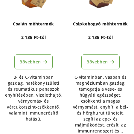
Csalán méhtermék
Csipkebogyó méhtermék
2 135 Ft-tól
2 135 Ft-tól
Bővebben
Bővebben
B- és C-vitaminban
C-vitaminban, vasban és
gazdag, hatékony ízületi
magnéziumban gazdag,
és reumatikus panaszok
támogatja a vese- és
enyhítésében, vizelethajtó,
húgyúti egészséget,
vérnyomás- és
csökkenti a magas
vércukorszint-csökkentő,
vérnyomást, enyhíti a bél-
valamint immunerősítő
és hörghurut tüneteit,
hatású.
segíti az epe- és
májműködést, erősíti az
immunrendszert és...