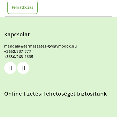
Feliratkozás
L
á
b
Kapcsolat
l
mandala
@
termeszetes-gyogymodok.hu
é
+3652/537-777
c
+3630/963-1635
Online fizetési lehetőséget biztosítunk