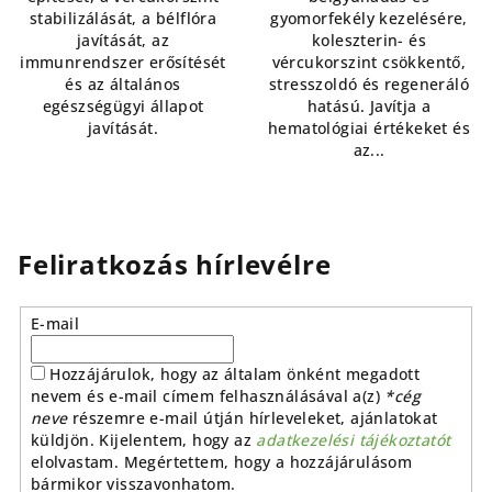
csillag.
stabilizálását, a bélflóra
gyomorfekély kezelésére,
javítását, az
koleszterin- és
immunrendszer erősítését
vércukorszint csökkentő,
és az általános
stresszoldó és regeneráló
egészségügyi állapot
hatású. Javítja a
javítását.
hematológiai értékeket és
az...
Feliratkozás hírlevélre
E-mail
Hozzájárulok, hogy az általam önként megadott
nevem és e-mail címem felhasználásával a(z)
*cég
neve
részemre e-mail útján hírleveleket, ajánlatokat
küldjön. Kijelentem, hogy az
adatkezelési tájékoztatót
elolvastam. Megértettem, hogy a hozzájárulásom
bármikor visszavonhatom.