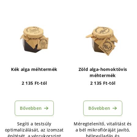
Kék alga méhtermék
Zöld alga-homoktövis
méhtermék
2 135 Ft-tól
2 135 Ft-tól
A
termék
átlagos
Bővebben
Bővebben
értékelése
5-
Segíti a testsúly
Méregtelenítő, vitalitást és
ből
optimalizálását, az izomzat
a bél mikroflóráját javító,
5,0
építését, a vércukorszint
bélgyulladás és