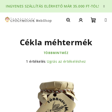
Ugrás
INGYENES SZÁLLÍTÁS ELÉRHETŐ MÁR 35.000 FT-TÓL!
a
fő
tartalomhoz
Kosár
Keresés
Bejelentkezés
Cékla méhtermék
TÖBBMINTMÉZ
A
1 értékelés
Ugrás az értékeléshez
termék
átlagos
értékelése
5-
ből
5,0
csillag.