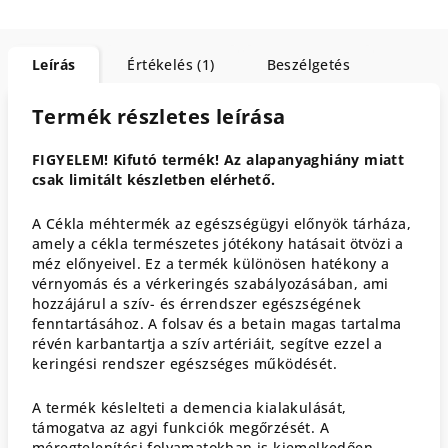
Leírás
Értékelés (1)
Beszélgetés
Termék részletes leírása
FIGYELEM! Kifutó termék! Az alapanyaghiány miatt
csak limitált készletben elérhető.
A Cékla méhtermék az egészségügyi előnyök tárháza,
amely a cékla természetes jótékony hatásait ötvözi a
méz előnyeivel. Ez a termék különösen hatékony a
vérnyomás és a vérkeringés szabályozásában, ami
hozzájárul a szív- és érrendszer egészségének
fenntartásához. A folsav és a betain magas tartalma
révén karbantartja a szív artériáit, segítve ezzel a
keringési rendszer egészséges működését.
A termék késlelteti a demencia kialakulását,
támogatva az agyi funkciók megőrzését. A
méregtelenítési folyamatokban is kiemelkedően