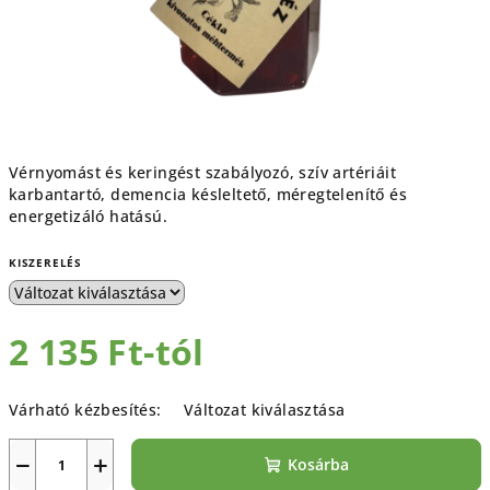
Vérnyomást és keringést szabályozó, szív artériáit
karbantartó, demencia késleltető, méregtelenítő és
energetizáló hatású.
KISZERELÉS
2 135 Ft
-tól
Egységár:
Várható kézbesítés:
Változat kiválasztása
−
+
Kosárba