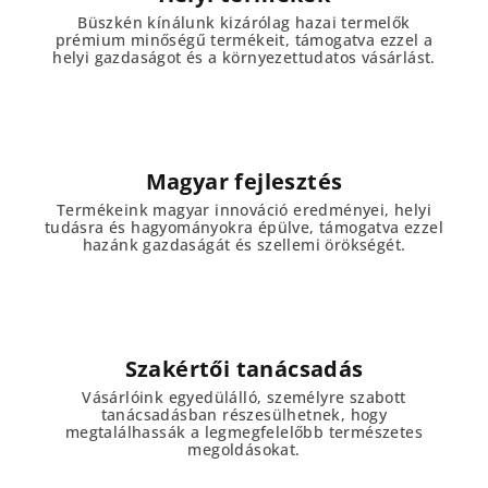
Büszkén kínálunk kizárólag hazai termelők
prémium minőségű termékeit, támogatva ezzel a
helyi gazdaságot és a környezettudatos vásárlást.
Magyar fejlesztés
Termékeink magyar innováció eredményei, helyi
tudásra és hagyományokra épülve, támogatva ezzel
hazánk gazdaságát és szellemi örökségét.
Szakértői tanácsadás
Vásárlóink egyedülálló, személyre szabott
tanácsadásban részesülhetnek, hogy
megtalálhassák a legmegfelelőbb természetes
megoldásokat.