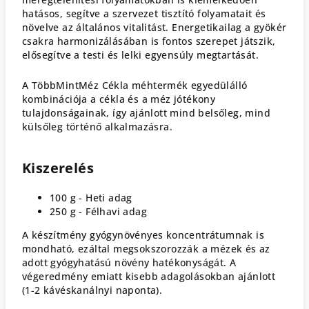
hatásos, segítve a szervezet tisztító folyamatait és
növelve az általános vitalitást. Energetikailag a gyökér
csakra harmonizálásában is fontos szerepet játszik,
elősegítve a testi és lelki egyensúly megtartását.
A TöbbMintMéz Cékla méhtermék egyedülálló
kombinációja a cékla és a méz jótékony
tulajdonságainak, így ajánlott mind belsőleg, mind
külsőleg történő alkalmazásra.
Kiszerelés
100 g - Heti adag
250 g - Félhavi adag
A készítmény gyógynövényes koncentrátumnak is
mondható, ezáltal megsokszorozzák a mézek és az
adott gyógyhatású növény hatékonyságát. A
végeredmény emiatt kisebb adagolásokban ajánlott
(1-2 kávéskanálnyi naponta).