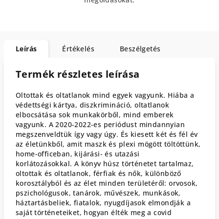
Leírás
Értékelés
Beszélgetés
Termék részletes leírása
Oltottak
é
s
oltatlanok
mind
egyek
vagyunk
.
Hi
á
ba
a
v
é
detts
é
gi
k
á
rtya
,
diszkrimin
á
ci
ó,
oltatlanok
elbocs
á
t
á
sa
sok
munkak
ö
rb
ő
l
,
mind
emberek
vagyunk
.
A
2020
-2022-es
peri
ó
dust
mindannyian
megszenveldt
ü
k
í
gy
vagy
ú
gy
. É
s
kiesett
k
é
t
é
s
f
é
l
é
v
az
é
let
ü
nkb
ő
l
,
amit
maszk
é
s
plexi
m
ö
g
ö
tt
t
ö
lt
ö
tt
ü
nk
,
home-officeban
,
kij
á
r
á
si-
é
s
utaz
á
si
korl
á
toz
á
sokkal
.
A
k
ö
nyv
h
ú
sz
t
ö
rt
é
netet
tartalmaz
,
oltottak
é
s
oltatlanok
,
f
é
rfiak
é
s
n
ő
k
,
k
ü
l
ö
nb
ö
z
ő
koroszt
á
lyb
ó
l
é
s
az
é
let
minden
ter
ü
let
é
r
ő
l
:
orvosok
,
pszichol
ó
gusok
,
tan
á
rok
,
m
ű
v
é
szek
,
munk
á
sok
,
h
á
ztart
á
sbeliek
,
fiatalok
,
nyugd
í
jasok
elmondj
á
k
a
saj
á
t
t
ö
rt
é
neteiket
,
hogyan
é
lt
é
k
meg
a
covid