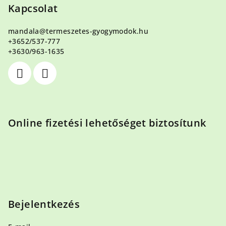
b
Kapcsolat
l
mandala
@
termeszetes-gyogymodok.hu
é
+3652/537-777
c
+3630/963-1635
Online fizetési lehetőséget biztosítunk
Bejelentkezés