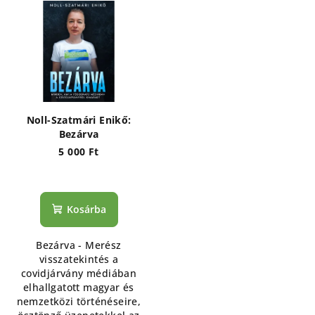
Noll-Szatmári Enikő:
Bezárva
5 000 Ft
Kosárba
Bezárva - Merész
visszatekintés a
covidjárvány médiában
elhallgatott magyar és
nemzetközi történéseire,