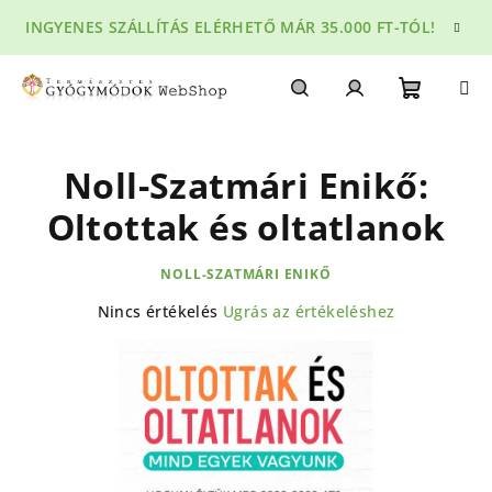
Ugrás
INGYENES SZÁLLÍTÁS ELÉRHETŐ MÁR 35.000 FT-TÓL!
a
fő
tartalomhoz
Kosár
Keresés
Bejelentkezés
Noll-Szatmári Enikő:
Oltottak és oltatlanok
NOLL-SZATMÁRI ENIKŐ
A
Nincs értékelés
Ugrás az értékeléshez
termék
átlagos
értékelése
5-
ből
0,0
csillag.