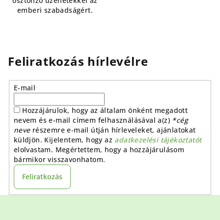
ösztönző üzenetekkel az
emberi szabadságért.
Feliratkozás hírlevélre
E-mail
Hozzájárulok, hogy az általam önként megadott
nevem és e-mail címem felhasználásával a(z)
*cég
neve
részemre e-mail útján hírleveleket, ajánlatokat
küldjön. Kijelentem, hogy az
adatkezelési tájékoztatót
elolvastam. Megértettem, hogy a hozzájárulásom
bármikor visszavonhatom.
Feliratkozás
L
á