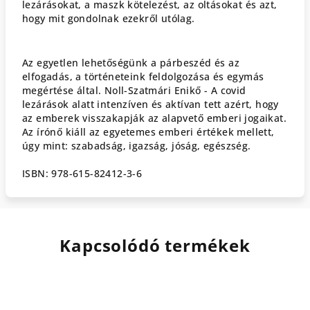
lez
á
r
á
sokat
,
a
maszk
k
ö
telez
é
st
,
az
olt
á
sokat
é
s
azt
,
hogy
mit
gondolnak
ezekr
ő
l
ut
ó
lag
.
Az
egyetlen
lehet
ő
s
é
g
ü
nk
a
p
á
rbesz
é
d
é
s
az
elfogad
á
s
,
a
t
ö
rt
é
neteink
feldolgoz
á
sa
é
s
egym
á
s
meg
é
rt
é
se
á
ltal
.
Noll-Szatm
á
ri
Enik
ő
-
A
covid
lez
á
r
á
sok
alatt
intenz
í
ven
é
s
akt
í
van
tett
az
é
rt
,
hogy
az
emberek
visszakapj
á
k
az
alapvet
ő
emberi
jogaikat
.
Az
í
r
ó
n
ő
ki
á
ll
az
egyetemes
emberi
é
rt
é
kek
mellett
,
ú
gy
mint
:
szabads
á
g
,
igazs
á
g
,
j
ó
s
á
g
,
eg
é
szs
é
g
.
ISBN:
978
-615-82412-3-6
Kapcsolódó termékek