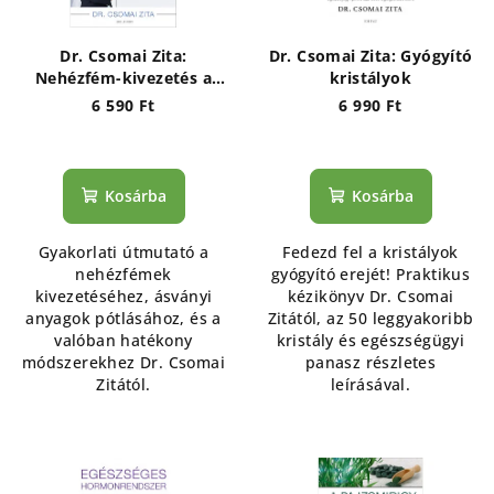
Dr. Csomai Zita:
Dr. Csomai Zita: Gyógyító
Nehézfém-kivezetés a
kristályok
gyakorlatban - A
6 590 Ft
6 990 Ft
nehézfémek veszélyei és
kivezetési megoldásai
Kosárba
Kosárba
Gyakorlati útmutató a
Fedezd fel a kristályok
nehézfémek
gyógyító erejét! Praktikus
kivezetéséhez, ásványi
kézikönyv Dr. Csomai
anyagok pótlásához, és a
Zitától, az 50 leggyakoribb
valóban hatékony
kristály és egészségügyi
módszerekhez Dr. Csomai
panasz részletes
Zitától.
leírásával.