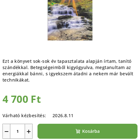
Ezt a könyvet sok-sok év tapasztalata alapján írtam, tanító
szándékkal. Betegségeimből kigyógyulva, megtanultam az
energiákkal bánni, s igyekszem átadni a nekem már bevált
technikákat.
4 700 Ft
Egységár:
Várható kézbesítés:
2026.8.11
−
+
Kosárba