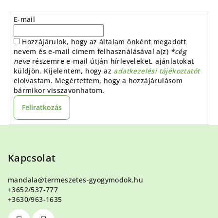
E-mail
Hozzájárulok, hogy az általam önként megadott
nevem és e-mail címem felhasználásával a(z)
*cég
neve
részemre e-mail útján hírleveleket, ajánlatokat
küldjön. Kijelentem, hogy az
adatkezelési tájékoztatót
elolvastam. Megértettem, hogy a hozzájárulásom
bármikor visszavonhatom.
Feliratkozás
L
á
b
Kapcsolat
l
mandala
@
termeszetes-gyogymodok.hu
é
+3652/537-777
c
+3630/963-1635