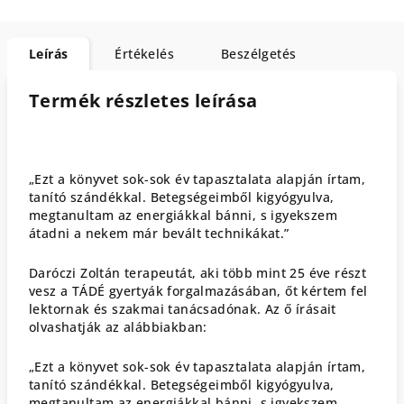
Leírás
Értékelés
Beszélgetés
Termék részletes leírása
„Ezt a könyvet sok-sok év tapasztalata alapján írtam,
tanító szándékkal. Betegségeimből kigyógyulva,
megtanultam az energiákkal bánni, s igyekszem
átadni a nekem már bevált technikákat.”
Daróczi Zoltán terapeutát, aki több mint 25 éve részt
vesz a TÁDÉ gyertyák forgalmazásában, őt kértem fel
lektornak és szakmai tanácsadónak. Az ő írásait
olvashatják az alábbiakban:
„Ezt a könyvet sok-sok év tapasztalata alapján írtam,
tanító szándékkal. Betegségeimből kigyógyulva,
megtanultam az energiákkal bánni, s igyekszem