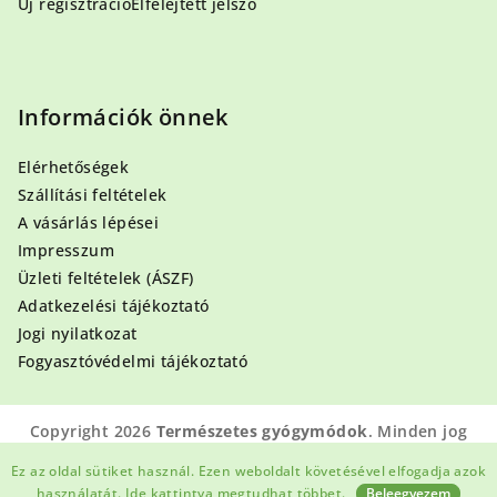
Új regisztráció
Elfelejtett jelszó
Információk önnek
Elérhetőségek
Szállítási feltételek
A vásárlás lépései
Impresszum
Üzleti feltételek (ÁSZF)
Adatkezelési tájékoztató
Jogi nyilatkozat
Fogyasztóvédelmi tájékoztató
Copyright 2026
Természetes gyógymódok
. Minden jog
fenntartva.
Ez az oldal sütiket használ. Ezen weboldalt követésével elfogadja azok
Shoptet készítette
használatát.
Ide kattintva megtudhat többet.
Beleegyezem