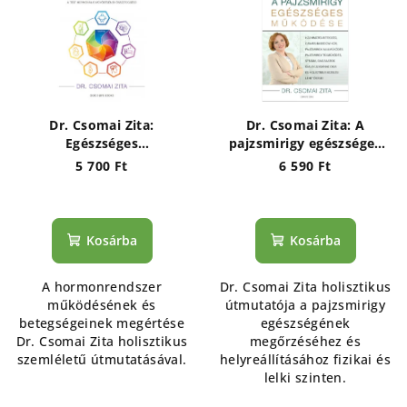
Dr. Csomai Zita:
Dr. Csomai Zita: A
Egészséges
pajzsmirigy egészséges
hormonrendszer- A test
működése
5 700 Ft
6 590 Ft
hormonális működésének
összefüggései
Kosárba
Kosárba
A hormonrendszer
Dr. Csomai Zita holisztikus
működésének és
útmutatója a pajzsmirigy
betegségeinek megértése
egészségének
Dr. Csomai Zita holisztikus
megőrzéséhez és
szemléletű útmutatásával.
helyreállításához fizikai és
lelki szinten.