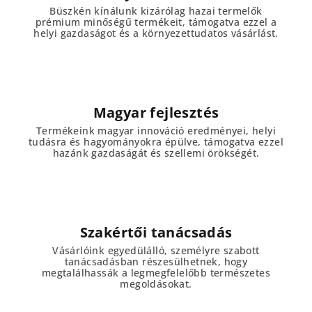
Büszkén kínálunk kizárólag hazai termelők
prémium minőségű termékeit, támogatva ezzel a
helyi gazdaságot és a környezettudatos vásárlást.
Magyar fejlesztés
Termékeink magyar innováció eredményei, helyi
tudásra és hagyományokra épülve, támogatva ezzel
hazánk gazdaságát és szellemi örökségét.
Szakértői tanácsadás
Vásárlóink egyedülálló, személyre szabott
tanácsadásban részesülhetnek, hogy
megtalálhassák a legmegfelelőbb természetes
megoldásokat.