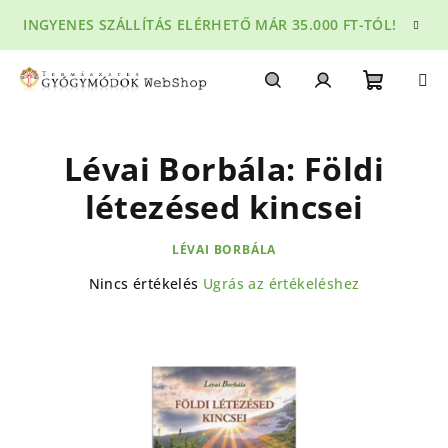
Ugrás
INGYENES SZÁLLÍTÁS ELÉRHETŐ MÁR 35.000 FT-TÓL!
a
fő
tartalomhoz
Kosár
Keresés
Bejelentkezés
Lévai Borbála: Földi
létezésed kincsei
LÉVAI BORBÁLA
A
Nincs értékelés
Ugrás az értékeléshez
termék
átlagos
értékelése
5-
ből
0,0
csillag.