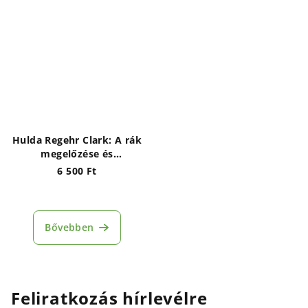
Hulda Regehr Clark: A rák
megelőzése és
gyógymódja
6 500 Ft
Bővebben
Feliratkozás hírlevélre