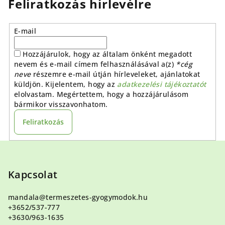
Feliratkozás hírlevélre
E-mail
Hozzájárulok, hogy az általam önként megadott
nevem és e-mail címem felhasználásával a(z)
*cég
neve
részemre e-mail útján hírleveleket, ajánlatokat
küldjön. Kijelentem, hogy az
adatkezelési tájékoztatót
elolvastam. Megértettem, hogy a hozzájárulásom
bármikor visszavonhatom.
Feliratkozás
L
á
b
Kapcsolat
l
mandala
@
termeszetes-gyogymodok.hu
é
+3652/537-777
c
+3630/963-1635