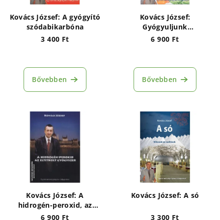
Kovács József: A gyógyító
Kovács József:
szódabikarbóna
Gyógyuljunk
természetesen:
3 400 Ft
6 900 Ft
tejtermékekkel, tojással,
savanyú káposztával
Bővebben
Bővebben
Kovács József: A
Kovács József: A só
hidrogén-peroxid, az
eltitkolt gyógyszer
6 900 Ft
3 300 Ft