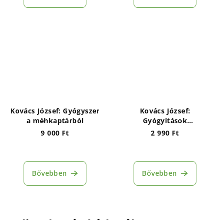
Kovács József: Gyógyszer
Kovács József:
a méhkaptárból
Gyógyítások
fokhagymával és
9 000 Ft
2 990 Ft
vöröshagymával
Bővebben
Bővebben