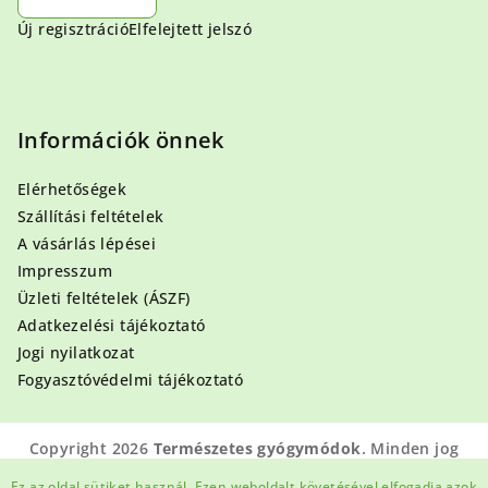
Új regisztráció
Elfelejtett jelszó
Információk önnek
Elérhetőségek
Szállítási feltételek
A vásárlás lépései
Impresszum
Üzleti feltételek (ÁSZF)
Adatkezelési tájékoztató
Jogi nyilatkozat
Fogyasztóvédelmi tájékoztató
Copyright 2026
Természetes gyógymódok
. Minden jog
fenntartva.
Ez az oldal sütiket használ. Ezen weboldalt követésével elfogadja azok