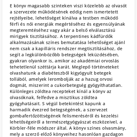
E könyv magasabb szinteken viszi közelebb az olvasót
a szervezete működésének eddig nem ismertetett
rejtélyeibe, lehetőséget kínálva a testben működő
férfi és női energiák megértéséhez és egyensúlyának
megteremtéséhez vagy akár a belső elválasztású
mirigyek tisztításához. A terpentines kádfürdők
alkalmazásának színes bemutatása lehetőséget ajánl
nem csak a kapilláris rendszer megtisztításához, de
segít a legkülönbözőbb betegségek leküzdésében,
gyakran olyankor is, amikor az akadémiai orvoslás
tehetetlenül széttárja karát. Meglepő történeteket
olvashatunk a diabéteszből kigyógyult betegek
tollából, amelyek lerombolják az a hazug orvosi
dogmát, miszerint a cukorbetegség gyógyíthatatlan.
Különleges zöldtea recepteket kínál a könyv az
olvasóknak, felfedve a misztikus zöldtea
gyógyhatásait. S végül betekintést kapunk a
harmadik évezred betegségének, a szervezet
gombafertőzöttségének felismeréséről és kezelési
lehetőségeiről a természetgyógyászat eszközeivel, a
Körbler-féle módszer által. A könyv színes olvasmány,
mely a szerző előző könyveihez hasonlóan gazdagon