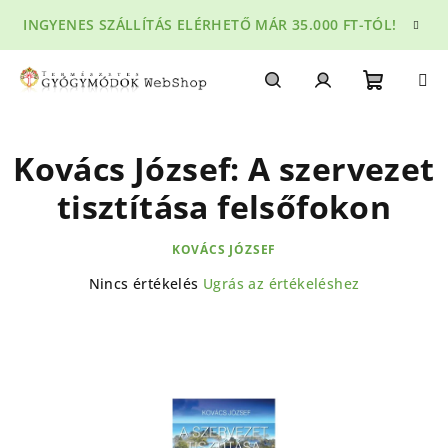
Ugrás
INGYENES SZÁLLÍTÁS ELÉRHETŐ MÁR 35.000 FT-TÓL!
a
fő
tartalomhoz
Kosár
Keresés
Bejelentkezés
Kovács József: A szervezet
tisztítása felsőfokon
KOVÁCS JÓZSEF
A
Nincs értékelés
Ugrás az értékeléshez
termék
átlagos
értékelése
5-
ből
0,0
csillag.