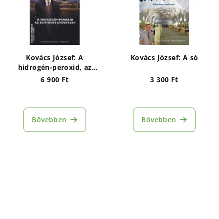
Kovács József: A
Kovács József: A só
hidrogén-peroxid, az
eltitkolt gyógyszer
6 900 Ft
3 300 Ft
Bővebben
Bővebben