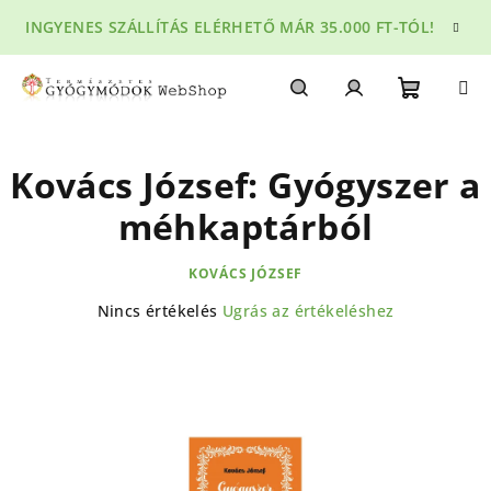
Ugrás
INGYENES SZÁLLÍTÁS ELÉRHETŐ MÁR 35.000 FT-TÓL!
a
fő
tartalomhoz
Kosár
Keresés
Bejelentkezés
Kovács József: Gyógyszer a
méhkaptárból
KOVÁCS JÓZSEF
A
Nincs értékelés
Ugrás az értékeléshez
termék
átlagos
értékelése
5-
ből
0,0
csillag.