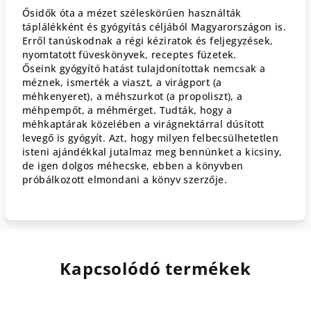
Ősidők óta a mézet széleskörűen használták
táplálékként és gyógyítás céljából Magyarországon is.
Erről tanúskodnak a régi kéziratok és feljegyzések,
nyomtatott füveskönyvek, receptes füzetek.
Őseink gyógyító hatást tulajdonítottak nemcsak a
méznek, ismerték a viaszt, a virágport (a
méhkenyeret), a méhszurkot (a propoliszt), a
méhpempőt, a méhmérget. Tudták, hogy a
méhkaptárak közelében a virágnektárral dúsított
levegő is gyógyít. Azt, hogy milyen felbecsülhetetlen
isteni ajándékkal jutalmaz meg bennünket a kicsiny,
de igen dolgos méhecske, ebben a könyvben
próbálkozott elmondani a könyv szerzője.
Kapcsolódó termékek