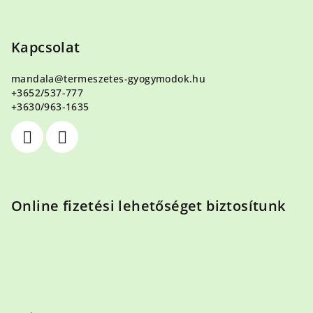
L
á
b
Kapcsolat
l
mandala
@
termeszetes-gyogymodok.hu
é
+3652/537-777
c
+3630/963-1635
Online fizetési lehetőséget biztosítunk