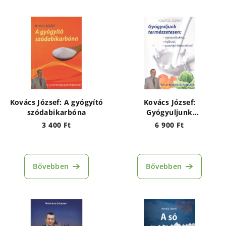
Kovács József: A gyógyító
Kovács József:
szódabikarbóna
Gyógyuljunk
természetesen:
3 400 Ft
6 900 Ft
tejtermékekkel, tojással,
savanyú káposztával
Bővebben
Bővebben