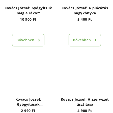
Kovács József: Gyógyítsuk
Kovács József: A piócázás
meg a rákot!
nagykönyve
10 900 Ft
5 400 Ft
Bővebben
Bővebben
Kovács József:
Kovács József: A szervezet
Gyógyítások
tisztítása
fokhagymával és
2 990 Ft
4 900 Ft