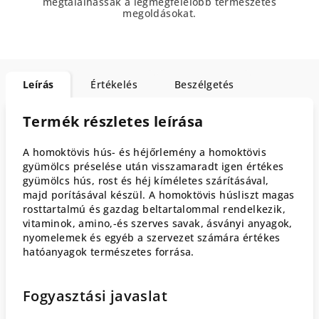
megtalálhassák a legmegfelelőbb természetes
megoldásokat.
Leírás
Értékelés
Beszélgetés
Termék részletes leírása
A homoktövis hús- és héjőrlemény a homoktövis
gyümölcs préselése után visszamaradt igen értékes
gyümölcs hús, rost és héj kíméletes szárításával,
majd porításával készül. A homoktövis húsliszt magas
rosttartalmú és gazdag beltartalommal rendelkezik,
vitaminok, amino,-és szerves savak, ásványi anyagok,
nyomelemek és egyéb a szervezet számára értékes
hatóanyagok természetes forrása.
Fogyasztási javaslat