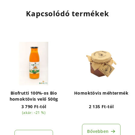
Kapcsolódó termékek
Biofrutti 100%-os Bio
Homoktövis méhtermék
homoktövis velő 500g
3 790 Ft-tól
2 135 Ft-tól
(akár: –21 %)
A
termék
átlagos
Bővebben