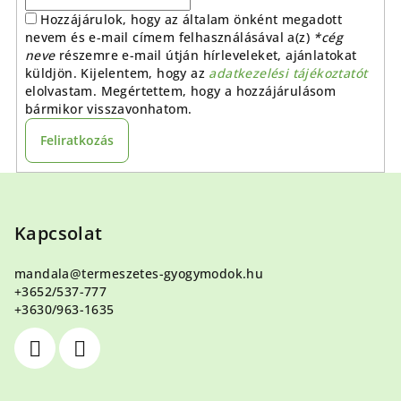
Hozzájárulok, hogy az általam önként megadott
nevem és e-mail címem felhasználásával a(z)
*cég
neve
részemre e-mail útján hírleveleket, ajánlatokat
küldjön. Kijelentem, hogy az
adatkezelési tájékoztatót
elolvastam. Megértettem, hogy a hozzájárulásom
bármikor visszavonhatom.
Feliratkozás
L
á
b
Kapcsolat
l
mandala
@
termeszetes-gyogymodok.hu
é
+3652/537-777
c
+3630/963-1635