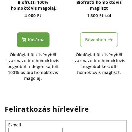
Biofrutti 100%
Biofrutti homoktövis
homoktövis magolaj
magliszt
(hidegen sajtolt) 40g
4 000 Ft
1 300 Ft-tól
Kosárba
Bővebben
Ökológiai ültetvényből
Ökológiai ültetvényből
származó bió homoktövis
származó bió homoktövis
bogyóból hidegen sajtolt
bogyóból készült
100%-os bio homoktövis
homoktövis magliszt.
magolaj.
Feliratkozás hírlevélre
E-mail