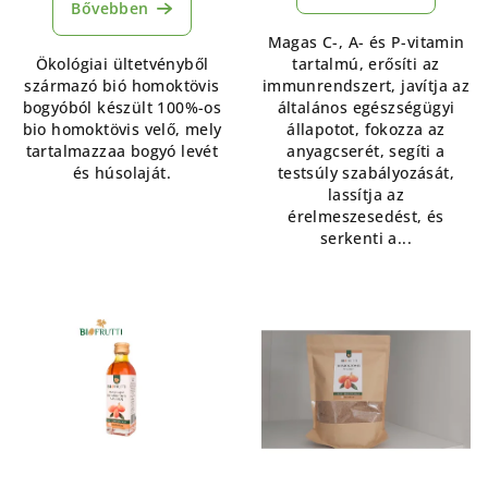
értékelése
Bővebben
5-
Magas C-, A- és P-vitamin
ből
Ökológiai ültetvényből
tartalmú, erősíti az
5,0
származó bió homoktövis
immunrendszert, javítja az
csillag.
bogyóból készült 100%-os
általános egészségügyi
bio homoktövis velő, mely
állapotot, fokozza az
tartalmazzaa bogyó levét
anyagcserét, segíti a
és húsolaját.
testsúly szabályozását,
lassítja az
érelmeszesedést, és
serkenti a...