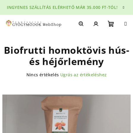
Ugrás
INGYENES SZÁLLÍTÁS ELÉRHETŐ MÁR 35.000 FT-TÓL!
a
fő
tartalomhoz
Kosár
Keresés
Bejelentkezés
Biofrutti homoktövis hús-
és héjőrlemény
A
Nincs értékelés
Ugrás az értékeléshez
termék
átlagos
értékelése
5-
ből
0,0
csillag.