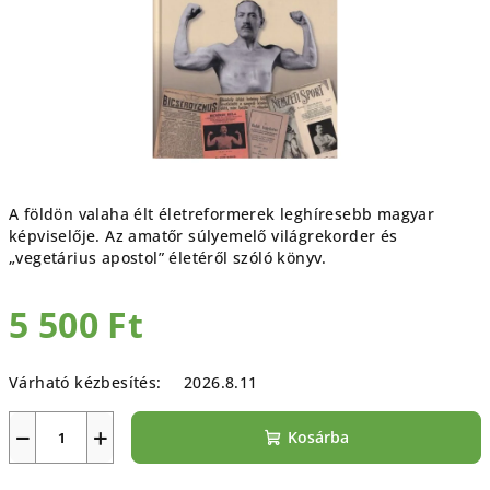
A földön valaha élt életreformerek leghíresebb magyar
képviselője. Az amatőr súlyemelő világrekorder és
„vegetárius apostol” életéről szóló könyv.
5 500 Ft
Egységár:
Várható kézbesítés:
2026.8.11
−
+
Kosárba