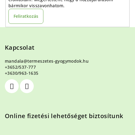
bármikor visszavonhatom.
Feliratkozás
L
á
b
Kapcsolat
l
mandala
@
termeszetes-gyogymodok.hu
é
+3652/537-777
c
+3630/963-1635
Online fizetési lehetőséget biztosítunk