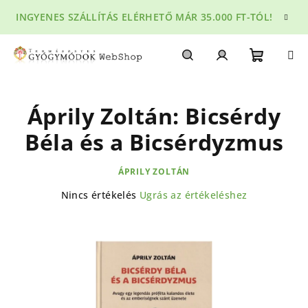
Ugrás
INGYENES SZÁLLÍTÁS ELÉRHETŐ MÁR 35.000 FT-TÓL!
a
fő
tartalomhoz
Kosár
Keresés
Bejelentkezés
Áprily Zoltán: Bicsérdy
Béla és a Bicsérdyzmus
ÁPRILY ZOLTÁN
A
Nincs értékelés
Ugrás az értékeléshez
termék
átlagos
értékelése
5-
ből
0,0
csillag.