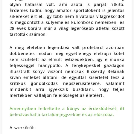
olyan hatással volt, ami azóta is párját ritkító.
Érdemes tudni, hogy amatőr sportolóként is jelentős
sikereket ért el, így több nem hivatalos világrekordot
is megdöntött a súlyemelés különböző nemeiben, és
28 éves korára már a világ legerősebb atlétái között
tartották számon.
A még életében legendává vált prófétáról azonban
döbbenetes módon még egyetlenegy életrajzi kötet
sem született az elmúlt évtizedekben, így e munka
teljességgel hiánypótló. A fényképekkel gazdagon
illusztrált könyv viszont nemcsak Bicsérdy Bélának
kíván emléket állítani, de egyúttal kísérletet tesz a
kritikus gondolkodás népszerűsítésére, valamint
mindenkit arra igyekszik buzdítani, hogy teljes
mértékben vállaljon felelősséget az életéért.
Amennyiben felkeltette a könyv az érdeklődését, itt
beleolvashat a tartalomjegyzékbe és az előszóba.
A szerzőről: