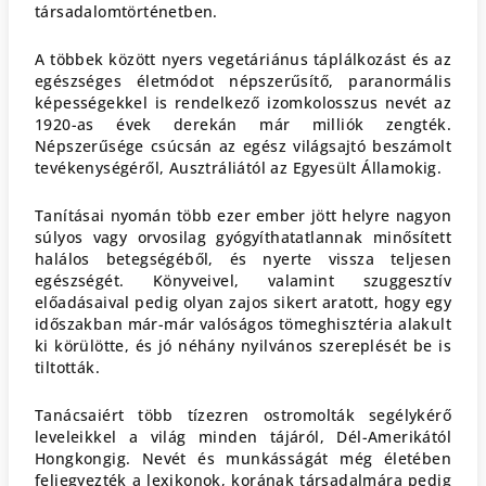
társadalomtörténetben.
A többek között nyers vegetáriánus táplálkozást és az
egészséges életmódot népszerűsítő, paranormális
képességekkel is rendelkező izomkolosszus nevét az
1920-as évek derekán már milliók zengték.
Népszerűsége csúcsán az egész világsajtó beszámolt
tevékenységéről, Ausztráliától az Egyesült Államokig.
Tanításai nyomán több ezer ember jött helyre nagyon
súlyos vagy orvosilag gyógyíthatatlannak minősített
halálos betegségéből, és nyerte vissza teljesen
egészségét. Könyveivel, valamint szuggesztív
előadásaival pedig olyan zajos sikert aratott, hogy egy
időszakban már-már valóságos tömeghisztéria alakult
ki körülötte, és jó néhány nyilvános szereplését be is
tiltották.
Tanácsaiért több tízezren ostromolták segélykérő
leveleikkel a világ minden tájáról, Dél-Amerikától
Hongkongig. Nevét és munkásságát még életében
feljegyezték a lexikonok, korának társadalmára pedig