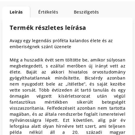
Leírás
Értékelés
Beszélgetés
Termék részletes leírása
Avagy egy legendás próféta kalandos élete és az
emberiségnek szánt üzenete
Még a huszadik évét sem töltötte be, amikor súlyosan
megbetegedett, s ezáltal merőben új irányt vett az
élete. Baját az akkori hivatalos orvostudomány
gyógyíthatatlannak minősítette, Bicsérdy azonban
nem nyugodott bele az „ítéletbe”, és saját kezébe
vette sorsát. Több évtizeden át tartó tanulás és egy
önmagán végzett kísérletsorozat után végül
fantasztikus mértékben sikerült betegségét
visszaszorítania. Felfedezéseit azonban nem tartotta
magában, és az általa rendszerbe foglalt ismereteivel
nyilvánosságra lépett. Ezt követően, alig pár év
leforgása alatt olyan hírnévre tett szert, ami teljesen
példa nélkül áll a 20. századi magyar