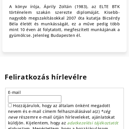
A könyv írója, Áprily Zoltán (1983), az ELTE BTK
történelem szakán szerezte diplomáját. Kisebb-
nagyobb megszakításokkal 2007 óta kutatja Bicsérdy
Béla életét és munkásságát, ez a műve pedig több
mint 10 éven át folytatott, megfeszített munkájának a
gyümölcse. Jelenleg Budapesten él.
Feliratkozás hírlevélre
E-mail
Hozzájárulok, hogy az általam önként megadott
nevem és e-mail címem felhasználásával a(z)
*cég
neve
részemre e-mail útján hírleveleket, ajánlatokat
küldjön. Kijelentem, hogy az
adatkezelési tájékoztatót
elolvastam. Megértettem, hogy a hozzájárulásom