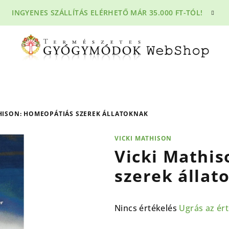
INGYENES SZÁLLÍTÁS ELÉRHETŐ MÁR 35.000 FT-TÓL!
HISON: HOMEOPÁTIÁS SZEREK ÁLLATOKNAK
VICKI MATHISON
Vicki Mathi
szerek állat
A
Nincs értékelés
Ugrás az ér
termék