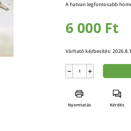
átlagos
A hatvan legfontosabb home
értékelése
5-
6 000 Ft
ből
0,0
csillag.
Egységár:
Várható kézbesítés:
2026.8.
−
+
Nyomtatás
Kérdés