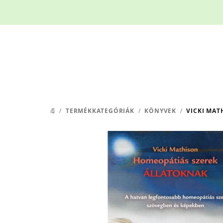
Ugrás
a
fő
tartalomhoz
/
TERMÉKKATEGÓRIÁK
/
KÖNYVEK
/
VICKI MAT
KEZDŐLAP