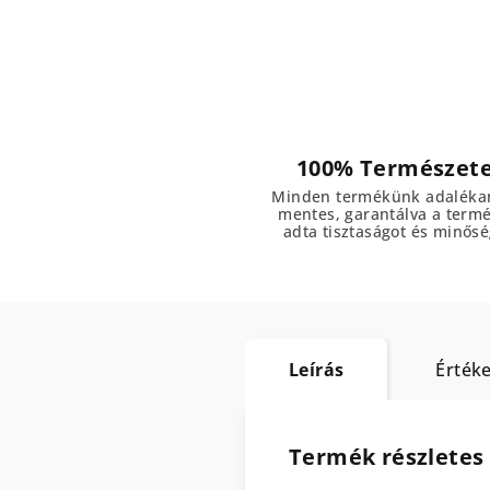
100% Természet
Minden termékünk adaléka
mentes, garantálva a term
adta tisztaságot és minősé
Leírás
Értéke
Termék részletes 