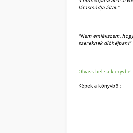
a homeopata állatorvos
látásmódja által.”
"Nem emlékszem, hogy 
szereknek dióhéjban!”
Olvass bele a könyvbe!
Képek a könyvből: