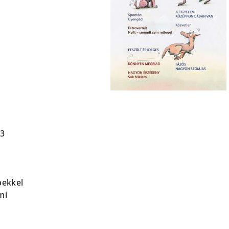
-3
pekkel
mi