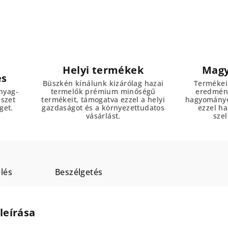
Helyi termékek
Magy
es
Büszkén kínálunk kizárólag hazai
Termékei
nyag-
termelők prémium minőségű
eredmény
észet
termékeit, támogatva ezzel a helyi
hagyományo
get.
gazdaságot és a környezettudatos
ezzel h
vásárlást.
szel
lés
Beszélgetés
leírása