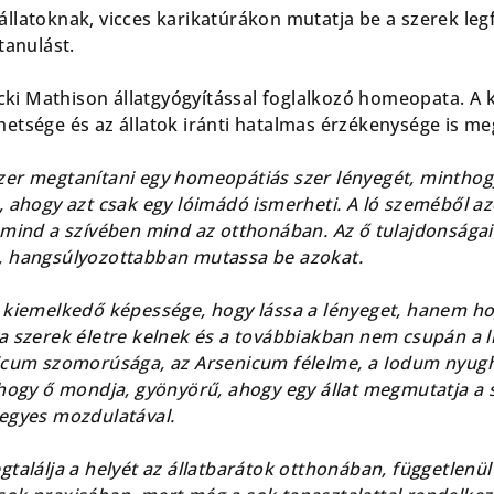
llatoknak, vicces karikatúrákon mutatja be a szerek leg
tanulást.
icki Mathison állatgyógyítással foglalkozó homeopata. A
etsége és az állatok iránti hatalmas érzékenysége is me
zer megtanítani egy homeopátiás szer lényegét, minthog
, ahogy azt csak egy lóimádó ismerheti. A ló szeméből az
 mind a szívében mind az otthonában. Az ő tulajdonságaik
, hangsúlyozottabban mutassa be azokat.
kiemelkedő képessége, hogy lássa a lényeget, hanem hogy 
a szerek életre kelnek és a továbbiakban nem csupán a 
ticum szomorúsága, az Arsenicum félelme, a Iodum nyu
Ahogy ő mondja, gyönyörű, ahogy egy állat megmutatja a 
egyes mozdulatával.
gtalálja a helyét az állatbarátok otthonában, függetlenü