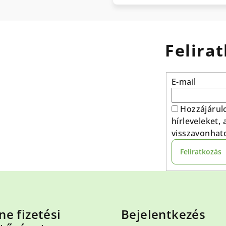
Felirat
E-mail
Hozzájárul
hírleveleket,
visszavonhat
Feliratkozás
ne fizetési
Bejelentkezés