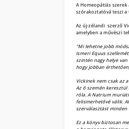
A Homeopátiás szerek á
szórakoztatóvá teszi a 
Az új-zélandi szerző V
amelyben a művészi teh
"Mi lehetne jobb móds
ismeri Equus szellemét
szintén nagy helye van
hogy jobban érthetően
Vickinek nem csak az a 
Az ő szemén keresztül 
róla. A Natrium muria
felismerhetővé válik. 
szerválasztást minden 
Ez a könyv biztosan me