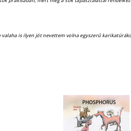
ok praxisában, mert még a sok tapasztalattal rendelkező
valaha is ilyen jót nevettem volna egyszerű karikatúr