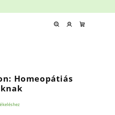
Keresés
Bejelentkezés
Kosár
son: Homeopátiás
oknak
tékeléshez