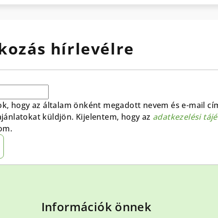
kozás hírlevélre
ok, hogy az általam önként megadott nevem és e-mail cí
 ajánlatokat küldjön. Kijelentem, hogy az
adatkezelési táj
om.
Információk önnek