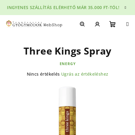
Ugrás
INGYENES SZÁLLÍTÁS ELÉRHETŐ MÁR 35.000 FT-TÓL!
a
fő
tartalomhoz
Kosár
Keresés
Bejelentkezés
Three Kings Spray
ENERGY
A
Nincs értékelés
Ugrás az értékeléshez
termék
átlagos
értékelése
5-
ből
0,0
csillag.