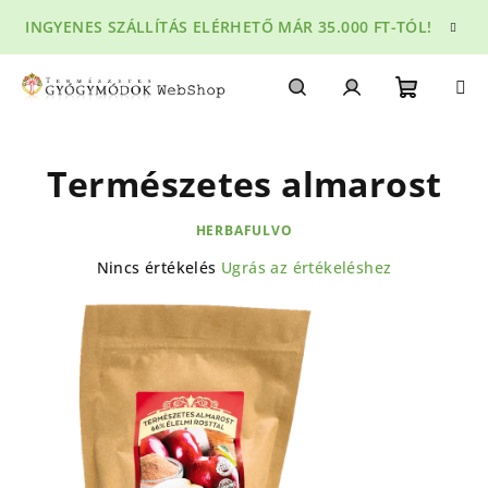
Ugrás
INGYENES SZÁLLÍTÁS ELÉRHETŐ MÁR 35.000 FT-TÓL!
a
fő
tartalomhoz
Kosár
Keresés
Bejelentkezés
Természetes almarost
HERBAFULVO
A
Nincs értékelés
Ugrás az értékeléshez
termék
átlagos
értékelése
5-
ből
0,0
csillag.