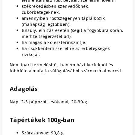
fermentálható rost bevitelt szeretné növelni
székrekedésben szenvedőknek,
cukorbetegeknek,
amennyiben rostszegényen táplálkozik
(manapság legtöbben),
túlsúly, elhízás esetén (segít a fogyókúra során,
mert teltségérzetet ad),
ha magas a koleszterinszintje,
ha csökkenteni szeretné az érbetegségek
rizikóját.
Nem ipari termelésből, hanem házi kertekből és
többféle almafajta válógatásából származó almarost.
Adagolás
Napi 2-3 púpozott evőkanál, 20-30-g.
Tápértékek 100g-ban
Szárazanyag: 90,8 g