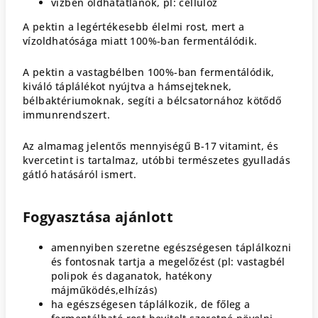
vízben oldhatatlanok, pl: cellulóz
A pektin a legértékesebb élelmi rost, mert a
vízoldhatósága miatt 100%-ban fermentálódik.
A pektin a vastagbélben 100%-ban fermentálódik,
kiváló táplálékot nyújtva a hámsejteknek,
bélbaktériumoknak, segíti a bélcsatornához kötődő
immunrendszert.
Az almamag jelentős mennyiségű B-17 vitamint, és
kvercetint is tartalmaz, utóbbi természetes gyulladás
gátló hatásáról ismert.
Fogyasztása ajánlott
amennyiben szeretne egészségesen táplálkozni
és fontosnak tartja a megelőzést (pl: vastagbél
polipok és daganatok, hatékony
májműködés,elhízás)
ha egészségesen táplálkozik, de főleg a