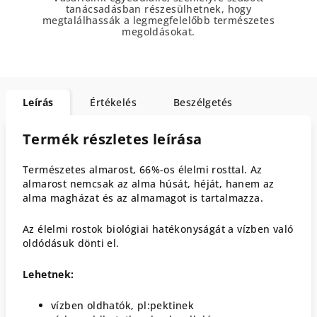
tanácsadásban részesülhetnek, hogy
megtalálhassák a legmegfelelőbb természetes
megoldásokat.
Leírás
Értékelés
Beszélgetés
Termék részletes leírása
Természetes almarost, 66%-os élelmi rosttal. Az
almarost nemcsak az alma húsát, héját, hanem az
alma magházat és az almamagot is tartalmazza.
Az élelmi rostok biológiai hatékonyságát a vízben való
oldódásuk dönti el.
Lehetnek:
vízben oldhatók, pl:pektinek