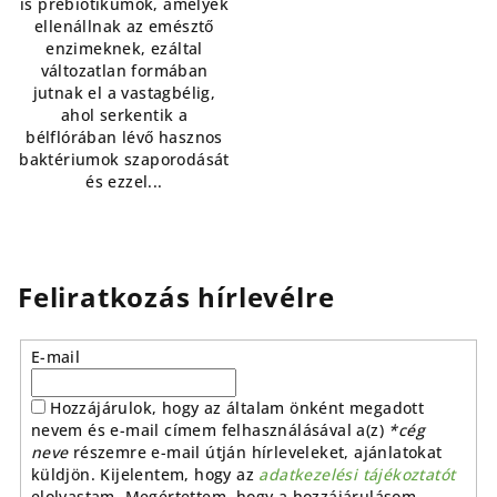
is prebiotikumok, amelyek
ellenállnak az emésztő
enzimeknek, ezáltal
változatlan formában
jutnak el a vastagbélig,
ahol serkentik a
bélflórában lévő hasznos
baktériumok szaporodását
és ezzel...
Feliratkozás hírlevélre
E-mail
Hozzájárulok, hogy az általam önként megadott
nevem és e-mail címem felhasználásával a(z)
*cég
neve
részemre e-mail útján hírleveleket, ajánlatokat
küldjön. Kijelentem, hogy az
adatkezelési tájékoztatót
elolvastam. Megértettem, hogy a hozzájárulásom