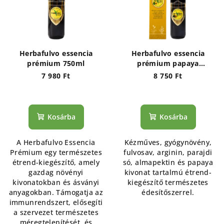
Herbafulvo essencia
Herbafulvo essencia
prémium 750ml
prémium papaya
kivonattal 750 ml
7 980 Ft
8 750 Ft
Kosárba
Kosárba
A Herbafulvo Essencia
Kézműves, gyógynövény,
Prémium egy természetes
fulvosav, arginin, parajdi
étrend-kiegészítő, amely
só, almapektin és papaya
gazdag növényi
kivonat tartalmú étrend-
kivonatokban és ásványi
kiegészítő természetes
anyagokban. Támogatja az
édesítőszerrel.
immunrendszert, elősegíti
a szervezet természetes
méregtelenítését, és