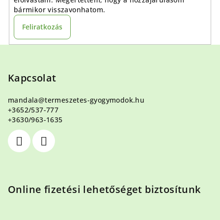
bármikor visszavonhatom.
Feliratkozás
L
á
b
Kapcsolat
l
mandala
@
termeszetes-gyogymodok.hu
é
+3652/537-777
c
+3630/963-1635
Online fizetési lehetőséget biztosítunk