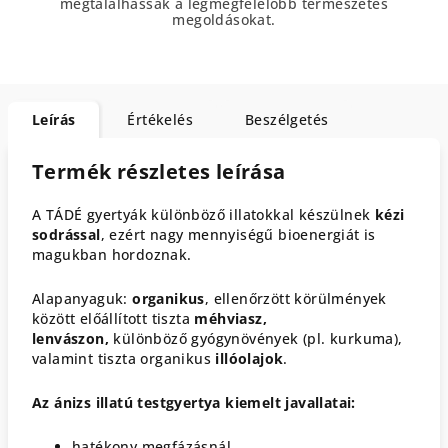
megtalálhassák a legmegfelelőbb természetes
megoldásokat.
Leírás
Értékelés
Beszélgetés
Termék részletes leírása
A TÁDÉ gyertyák különböző illatokkal készülnek
kézi
sodrással
, ezért nagy mennyiségű bioenergiát is
magukban hordoznak.
Alapanyaguk:
organikus
, ellenőrzött körülmények
között előállított tiszta
méhviasz,
lenvászon,
különböző gyógynövények (pl. kurkuma),
valamint tiszta organikus
illóolajok
.
Az ánizs illatú testgyertya kiemelt javallatai:
hatékony megfázásnál,