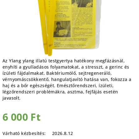
Az Ylang ylang illatú testgyertya hatékony megfázásnál,
enyhíti a gyulladásos folyamatokat, a stresszt, a gerinc és
ízületi fájdalmakat. Baktériumölő, sejtregeneráló,
vérnyomáscsökkentő, hangulatjavító hatása van, fokozza a
haj és a bőr egészségét. Emésztőrendszeri, ízületi,
légzőrendszeri problémákra, asztma, fejfájás esetén
javasolt.
6 000 Ft
Egységár:
Várható kézbesítés:
2026.8.12