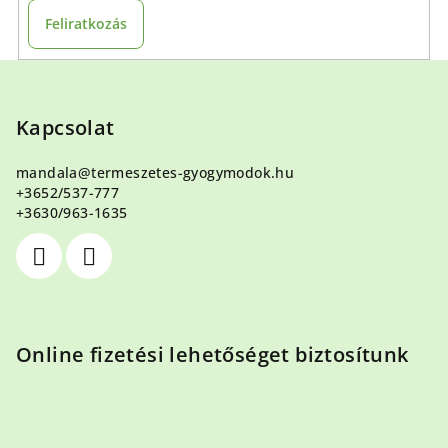
Feliratkozás
L
á
b
Kapcsolat
l
mandala
@
termeszetes-gyogymodok.hu
é
+3652/537-777
c
+3630/963-1635
Online fizetési lehetőséget biztosítunk