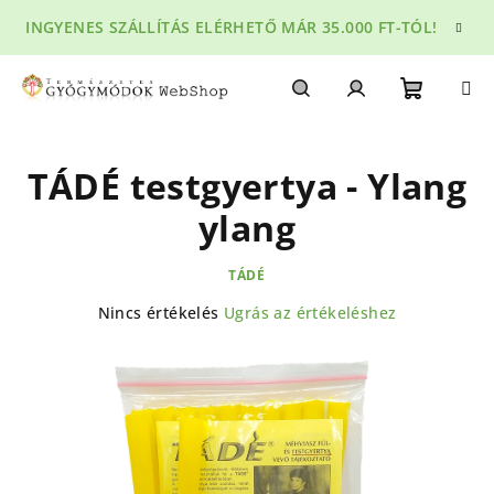
Ugrás
INGYENES SZÁLLÍTÁS ELÉRHETŐ MÁR 35.000 FT-TÓL!
a
fő
tartalomhoz
Kosár
Keresés
Bejelentkezés
TÁDÉ testgyertya - Ylang
ylang
TÁDÉ
A
Nincs értékelés
Ugrás az értékeléshez
termék
átlagos
értékelése
5-
ből
0,0
csillag.