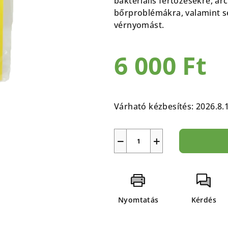
bakteriális fertőzésekre, ar
5-
bőrproblémákra, valamint se
ből
vérnyomást.
0,0
csillag.
6 000 Ft
Egységár:
Várható kézbesítés:
2026.8.
−
+
Nyomtatás
Kérdés