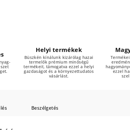
Helyi termékek
Magy
es
Büszkén kínálunk kizárólag hazai
Termékei
nyag-
termelők prémium minőségű
eredmény
észet
termékeit, támogatva ezzel a helyi
hagyományo
get.
gazdaságot és a környezettudatos
ezzel h
vásárlást.
szel
lés
Beszélgetés