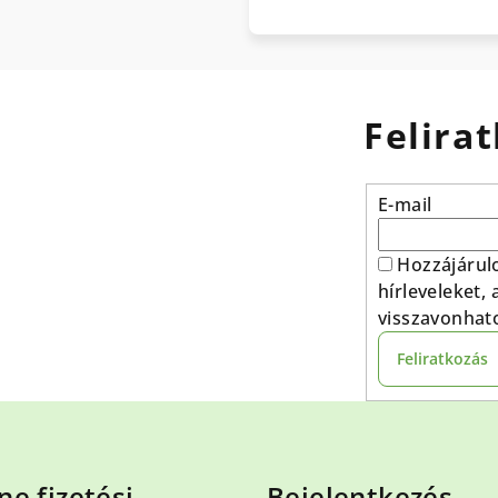
Felirat
E-mail
Hozzájárul
hírleveleket,
visszavonhat
Feliratkozás
ne fizetési
Bejelentkezés