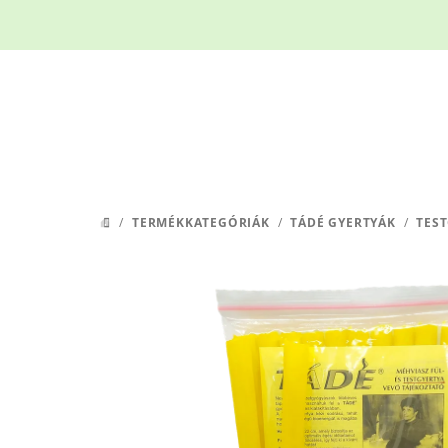
Ugrás
a
fő
tartalomhoz
/
TERMÉKKATEGÓRIÁK
/
TÁDÉ GYERTYÁK
/
TES
KEZDŐLAP