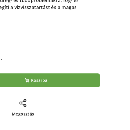
cüreg- és tüdőproblémákra, fog- és
gíti a vízvisszatartást és a magas
11
Kosárba
Megosztás