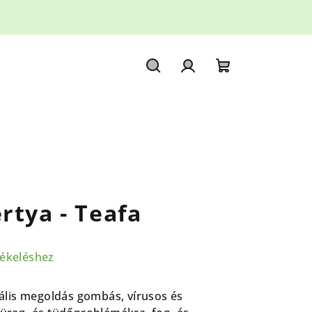
Keresés
Bejelentkezés
Kosár
rtya - Teafa
tékeléshez
ális megoldás gombás, vírusos és