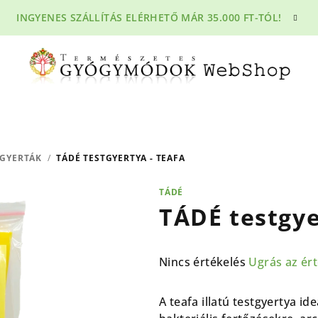
INGYENES SZÁLLÍTÁS ELÉRHETŐ MÁR 35.000 FT-TÓL!
TGYERTÁK
/
TÁDÉ TESTGYERTYA - TEAFA
TÁDÉ
TÁDÉ testgye
A
Nincs értékelés
Ugrás az ér
termék
átlagos
A teafa illatú testgyertya i
de
értékelése