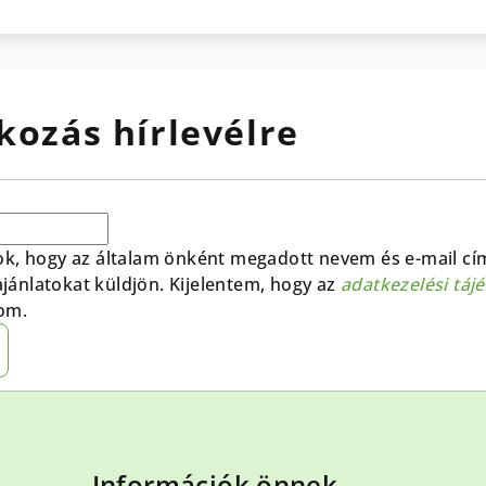
kozás hírlevélre
ok, hogy az általam önként megadott nevem és e-mail cí
 ajánlatokat küldjön. Kijelentem, hogy az
adatkezelési táj
om.
Információk önnek