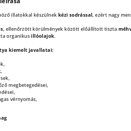
leírása
öző illatokkal készülnek
kézi sodrással
, ezért nagy me
us
, ellenőrzött körülmények között előállított tiszta
méhv
zta organikus
illóolajok
.
tya kiemelt javallatai:
k,
,
ések,
tőző megbetegedései,
edései,
agas vérnyomás,
mag