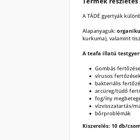
Termék részletes 
A TÁDÉ gyertyák különb
Alapanyaguk:
organik
kurkuma), valamint tis
A teafa illatú testgyer
Gombás fertőzése
vírusos fertőzések
bakteriális fertőz
arcüreg/tüdő fer
fog/íny megbeteg
vízvisszatartás/m
bőrproblémák
Kiszerelés: 10 db/cso