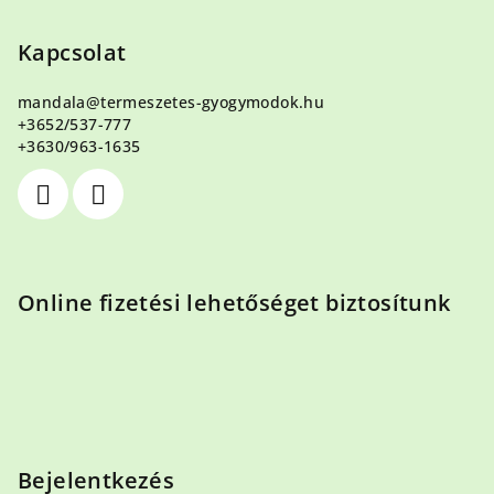
á
b
Kapcsolat
l
mandala
@
termeszetes-gyogymodok.hu
é
+3652/537-777
c
+3630/963-1635
Online fizetési lehetőséget biztosítunk
Bejelentkezés