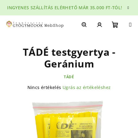
Ugrás
INGYENES SZÁLLÍTÁS ELÉRHETŐ MÁR 35.000 FT-TÓL!
a
fő
tartalomhoz
Kosár
Keresés
Bejelentkezés
TÁDÉ testgyertya -
Geránium
TÁDÉ
A
Nincs értékelés
Ugrás az értékeléshez
termék
átlagos
értékelése
5-
ből
0,0
csillag.