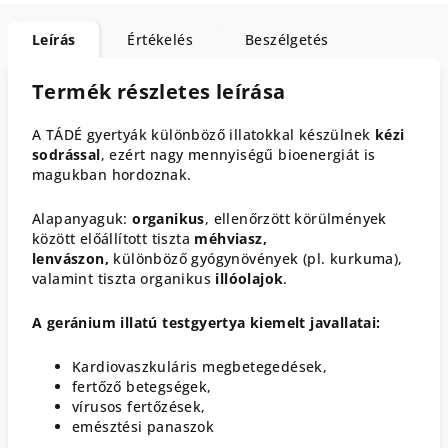
Leírás
Értékelés
Beszélgetés
Termék részletes leírása
A TÁDÉ gyertyák különböző illatokkal készülnek
kézi
sodrással
, ezért nagy mennyiségű bioenergiát is
magukban hordoznak.
Alapanyaguk:
organikus
, ellenőrzött körülmények
között előállított tiszta
méhviasz,
lenvászon,
különböző gyógynövények (pl. kurkuma),
valamint tiszta organikus
illóolajok
.
A geránium illatú testgyertya kiemelt javallatai:
Kardiovaszkuláris megbetegedések,
fertőző betegségek,
vírusos fertőzések,
emésztési panaszok