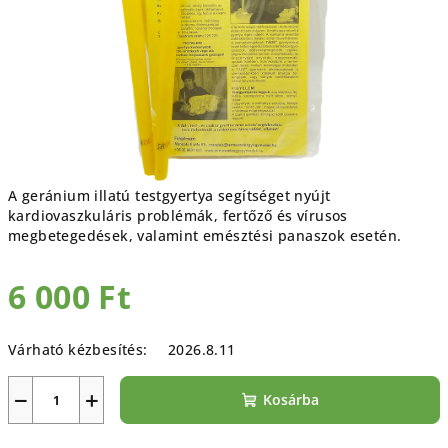
A geránium illatú testgyertya
segítséget nyújt
kardiovaszkuláris problémák, fertőző és vírusos
megbetegedések, valamint emésztési panaszok esetén.
6 000 Ft
Egységár:
Várható kézbesítés:
2026.8.11
−
+
Kosárba