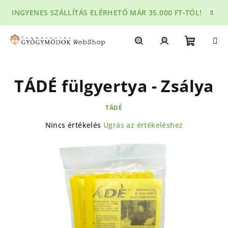
Ugrás
INGYENES SZÁLLÍTÁS ELÉRHETŐ MÁR 35.000 FT-TÓL!
a
fő
tartalomhoz
Kosár
Keresés
Bejelentkezés
TÁDÉ fülgyertya - Zsálya
TÁDÉ
A
Nincs értékelés
Ugrás az értékeléshez
termék
átlagos
értékelése
5-
ből
0,0
csillag.