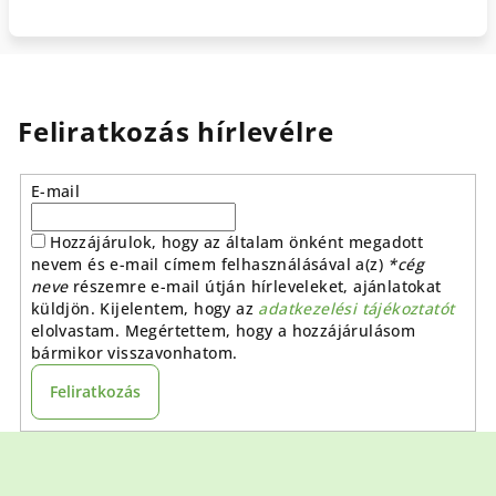
Feliratkozás hírlevélre
E-mail
Hozzájárulok, hogy az általam önként megadott
nevem és e-mail címem felhasználásával a(z)
*cég
neve
részemre e-mail útján hírleveleket, ajánlatokat
küldjön. Kijelentem, hogy az
adatkezelési tájékoztatót
elolvastam. Megértettem, hogy a hozzájárulásom
bármikor visszavonhatom.
Feliratkozás
L
á