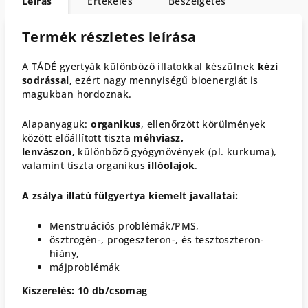
Leírás
Értékelés
Beszélgetés
Termék részletes leírása
A TÁDÉ gyertyák különböző illatokkal készülnek
kézi
sodrással
, ezért nagy mennyiségű bioenergiát is
magukban hordoznak.
Alapanyaguk:
organikus
, ellenőrzött körülmények
között előállított tiszta
méhviasz,
lenvászon,
különböző gyógynövények (pl. kurkuma),
valamint tiszta organikus
illóolajok
.
A zsálya illatú fülgyertya kiemelt javallatai:
Menstruációs problémák/PMS,
ösztrogén-, progeszteron-, és tesztoszteron-
hiány,
májproblémák
Kiszerelés: 10 db/csomag