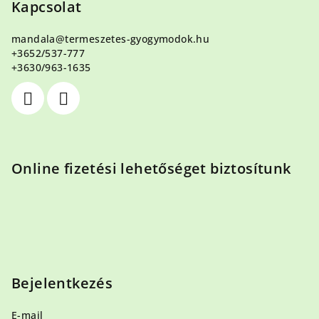
b
Kapcsolat
l
mandala
@
termeszetes-gyogymodok.hu
é
+3652/537-777
c
+3630/963-1635
Online fizetési lehetőséget biztosítunk
Bejelentkezés
E-mail