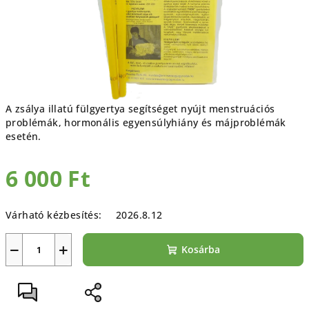
A zsálya illatú fülgyertya s
egítséget nyújt menstruációs
problémák, hormonális egyensúlyhiány és májproblémák
esetén.
6 000 Ft
Egységár:
Várható kézbesítés:
2026.8.12
−
+
Kosárba