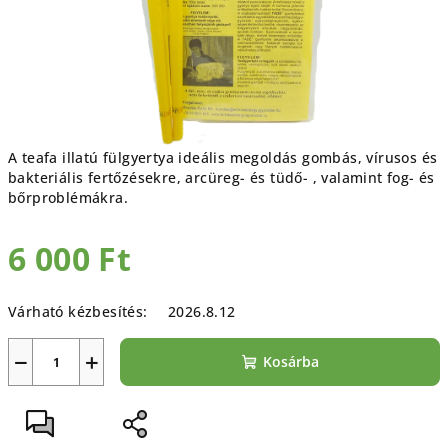
A teafa illatú fülgyertya i
deális megoldás gombás, vírusos és
bakteriális fertőzésekre, arcüreg- és tüdő- , valamint fog- és
bőrproblémákra.
6 000 Ft
Egységár:
Várható kézbesítés:
2026.8.12
−
+
Kosárba