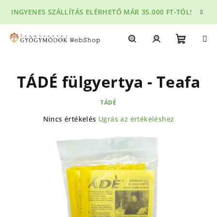
Ugrás
INGYENES SZÁLLÍTÁS ELÉRHETŐ MÁR 35.000 FT-TÓL!
a
fő
tartalomhoz
Kosár
Keresés
Bejelentkezés
TÁDÉ fülgyertya - Teafa
TÁDÉ
A
Nincs értékelés
Ugrás az értékeléshez
termék
átlagos
értékelése
5-
ből
0,0
csillag.