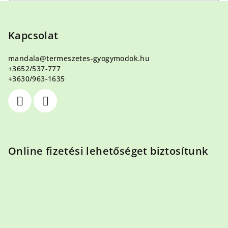
L
á
b
Kapcsolat
l
mandala
@
termeszetes-gyogymodok.hu
é
+3652/537-777
c
+3630/963-1635
Online fizetési lehetőséget biztosítunk