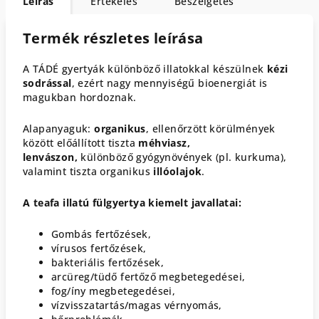
Leírás
Értékelés
Beszélgetés
Termék részletes leírása
A TÁDÉ gyertyák különböző illatokkal készülnek
kézi
sodrással
, ezért nagy mennyiségű bioenergiát is
magukban hordoznak.
Alapanyaguk:
organikus
, ellenőrzött körülmények
között előállított tiszta
méhviasz,
lenvászon,
különböző gyógynövények (pl. kurkuma),
valamint tiszta organikus
illóolajok
.
A teafa illatú fülgyertya kiemelt javallatai:
Gombás fertőzések,
vírusos fertőzések,
bakteriális fertőzések,
arcüreg/tüdő fertőző megbetegedései,
fog/íny megbetegedései,
vízvisszatartás/magas vérnyomás,