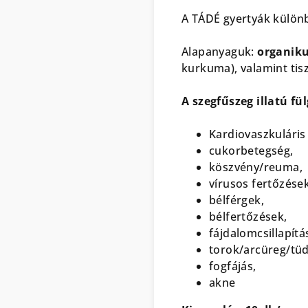
A TÁDÉ gyertyák különb
Alapanyaguk:
organik
kurkuma), valamint tis
A szegfűszeg illatú fü
Kardiovaszkulári
cukorbetegség,
köszvény/reuma,
vírusos fertőzések
bélférgek,
bélfertőzések,
fájdalomcsillapítá
torok/arcüreg/tü
fogfájás,
akne