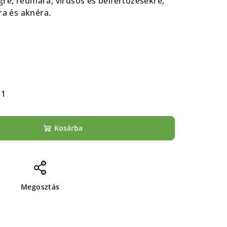
re, reumára, vírusos és bélfertőzésekre,
ra és aknéra.
11
Kosárba
Megosztás