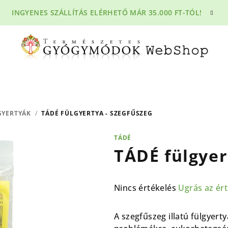
INGYENES SZÁLLÍTÁS ELÉRHETŐ MÁR 35.000 FT-TÓL!
GYERTYÁK
/
TÁDÉ FÜLGYERTYA - SZEGFŰSZEG
TÁDÉ
TÁDÉ fülgyer
A
Nincs értékelés
Ugrás az ér
termék
átlagos
A szegfűszeg illatú fülgyerty
értékelése