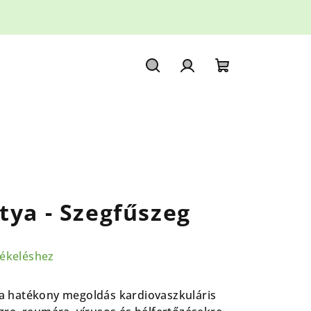
Keresés
Bejelentkezés
Kosár
tya - Szegfűszeg
tékeléshez
a h
atékony megoldás kardiovaszkuláris