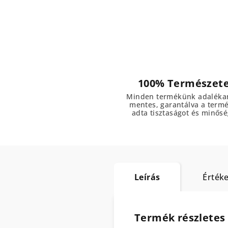
100% Természet
Minden termékünk adaléka
mentes, garantálva a term
adta tisztaságot és minősé
Leírás
Értéke
Termék részletes 