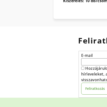
Kiszerelés: 10 db/cso
Felirat
E-mail
Hozzájárul
hírleveleket,
visszavonhat
Feliratkozás