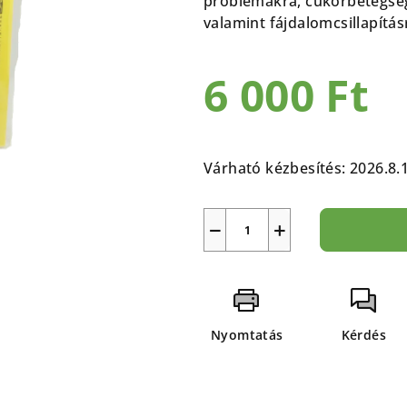
problémákra, cukorbetegség
5-
valamint fájdalomcsillapítás
ből
0,0
6 000 Ft
csillag.
Egységár:
Várható kézbesítés:
2026.8.
−
+
Nyomtatás
Kérdés