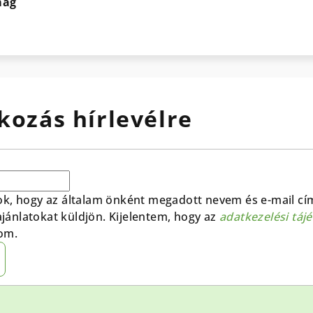
mag
kozás hírlevélre
ok, hogy az általam önként megadott nevem és e-mail cí
 ajánlatokat küldjön. Kijelentem, hogy az
adatkezelési táj
om.