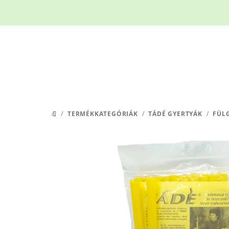
Ugrás
a
fő
tartalomhoz
/
TERMÉKKATEGÓRIÁK
/
TÁDÉ GYERTYÁK
/
FÜL
KEZDŐLAP