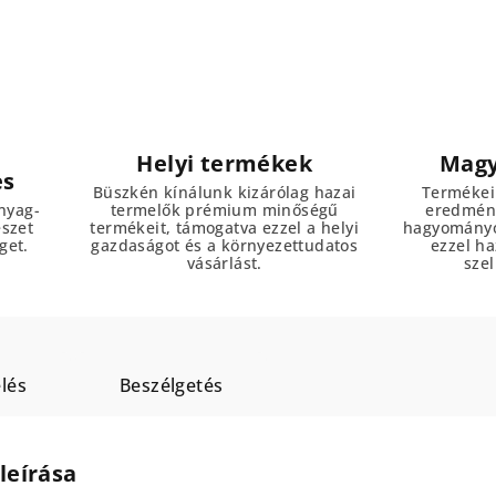
Helyi termékek
Magy
es
Büszkén kínálunk kizárólag hazai
Termékei
nyag-
termelők prémium minőségű
eredmény
észet
termékeit, támogatva ezzel a helyi
hagyományo
get.
gazdaságot és a környezettudatos
ezzel h
vásárlást.
szel
lés
Beszélgetés
leírása