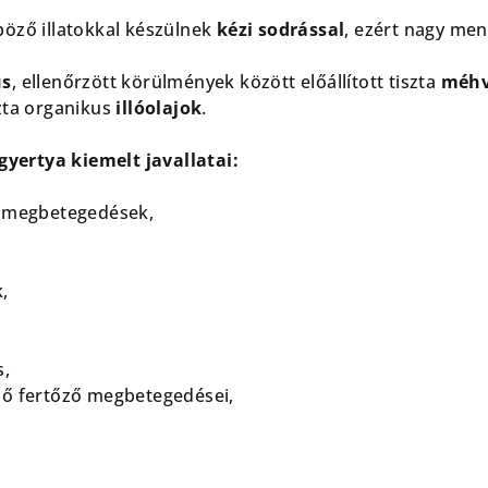
öző illatokkal készülnek
kézi sodrással
, ezért nagy me
us
, ellenőrzött körülmények között előállított tiszta
méhv
zta organikus
illóolajok
.
lgyertya kiemelt javallatai:
s megbetegedések,
,
s,
dő fertőző megbetegedései,