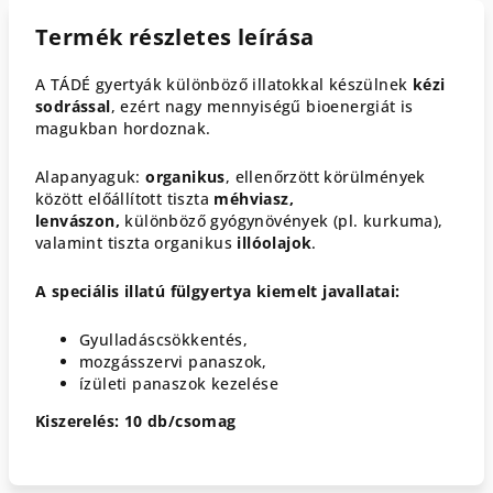
Termék részletes leírása
A TÁDÉ gyertyák különböző illatokkal készülnek
kézi
sodrással
, ezért nagy mennyiségű bioenergiát is
magukban hordoznak.
Alapanyaguk:
organikus
, ellenőrzött körülmények
között előállított tiszta
méhviasz,
lenvászon,
különböző gyógynövények (pl. kurkuma),
valamint tiszta organikus
illóolajok
.
A speciális illatú fülgyertya kiemelt javallatai:
Gyulladáscsökkentés,
mozgásszervi panaszok,
ízületi panaszok kezelése
Kiszerelés: 10 db/csomag