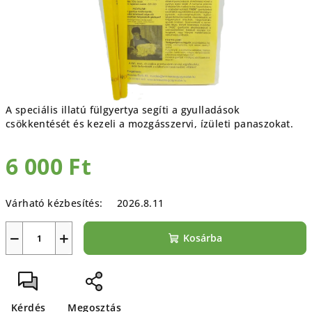
A speciális illatú fülgyertya s
egíti a gyulladások
csökkentését és kezeli a mozgásszervi, ízületi panaszokat.
6 000 Ft
Egységár:
Várható kézbesítés:
2026.8.11
−
+
Kosárba
Kérdés
Megosztás