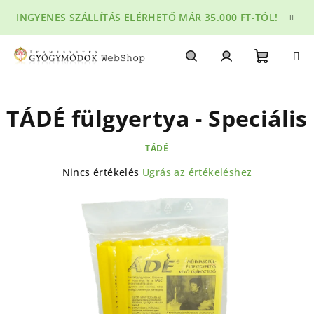
Ugrás
INGYENES SZÁLLÍTÁS ELÉRHETŐ MÁR 35.000 FT-TÓL!
a
fő
tartalomhoz
Kosár
Keresés
Bejelentkezés
TÁDÉ fülgyertya - Speciális
TÁDÉ
A
Nincs értékelés
Ugrás az értékeléshez
termék
átlagos
értékelése
5-
ből
0,0
csillag.