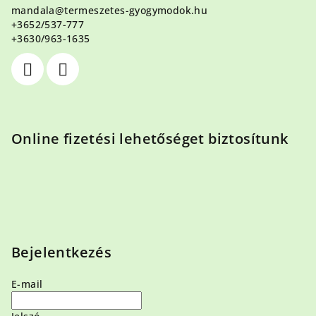
mandala
@
termeszetes-gyogymodok.hu
é
+3652/537-777
c
+3630/963-1635
Online fizetési lehetőséget biztosítunk
Bejelentkezés
E-mail