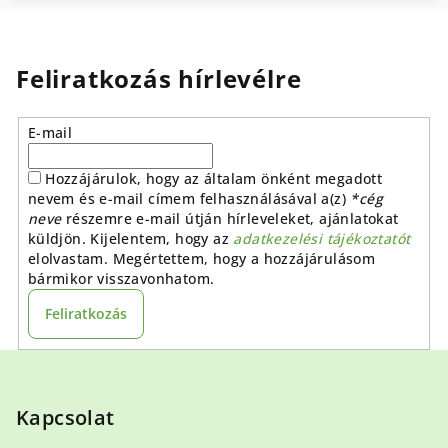
Feliratkozás hírlevélre
E-mail
Hozzájárulok, hogy az általam önként megadott
nevem és e-mail címem felhasználásával a(z)
*cég
neve
részemre e-mail útján hírleveleket, ajánlatokat
küldjön. Kijelentem, hogy az
adatkezelési tájékoztatót
elolvastam. Megértettem, hogy a hozzájárulásom
bármikor visszavonhatom.
Feliratkozás
L
á
b
Kapcsolat
l