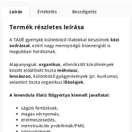
Leírás
Értékelés
Beszélgetés
Termék részletes leírása
A TÁDÉ gyertyák különböző illatokkal készülnek
kézi
sodrással
, ezért nagy mennyiségű bioenergiát is
magukban hordoznak.
Alapanyaguk:
organikus
, ellenőrzött körülmények
között előállított tiszta
méhviasz,
lenvászon,
különböző gyógynövények (pl. kurkuma),
valamint tiszta organikus
illóolajok
.
A levendula illatú fülgyertya kiemelt javallatai:
Légúti fertőzések,
magas vérnyomás,
érelmeszesedés,
menstruációs problémák/PMS,
bőrproblémák,