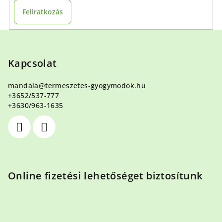
Feliratkozás
L
á
b
Kapcsolat
l
mandala
@
termeszetes-gyogymodok.hu
é
+3652/537-777
c
+3630/963-1635
Online fizetési lehetőséget biztosítunk