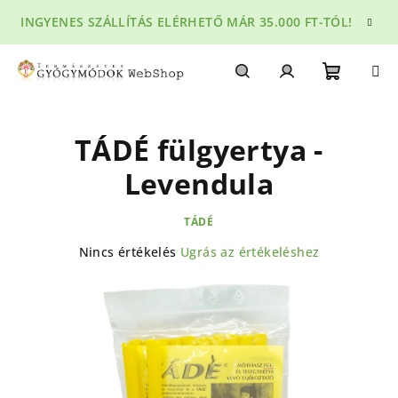
Ugrás
INGYENES SZÁLLÍTÁS ELÉRHETŐ MÁR 35.000 FT-TÓL!
a
fő
tartalomhoz
Kosár
Keresés
Bejelentkezés
TÁDÉ fülgyertya -
Levendula
TÁDÉ
A
Nincs értékelés
Ugrás az értékeléshez
termék
átlagos
értékelése
5-
ből
0,0
csillag.