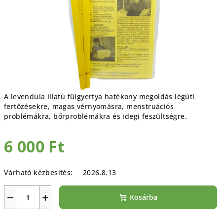
A levendula illatú fülgyertya h
atékony megoldás légúti
fertőzésekre, magas vérnyomásra, menstruációs
problémákra, bőrproblémákra és idegi feszültségre.
6 000 Ft
Egységár:
Várható kézbesítés:
2026.8.13
−
+
Kosárba