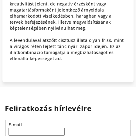
kreativitást jelent, de negatív érzésként vagy
magatartásformaként jelentkező árnyoldala
elhamarkodott viselkedésben, haragban vagy a
tervek befejezésének, illetve megvalósításának
képtelenségében nyilvánulhat meg.
A levendulával átszőtt cisztusz illata olyan friss, mint
a virágos réten lejtett tánc nyári zápor idején. Ez az
illatkombináció támogatja a megbízhatóságot és
ellenálló-képességet ad.
Feliratkozás hírlevélre
E-mail