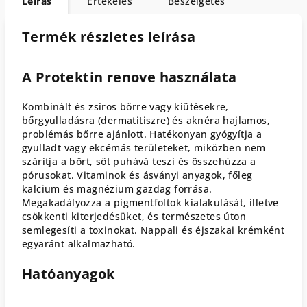
Leírás
Értékelés
Beszélgetés
Termék részletes leírása
A Protektin renove használata
Kombinált és zsíros bőrre vagy kiütésekre,
bőrgyulladásra (dermatitiszre) és aknéra hajlamos,
problémás bőrre ajánlott. Hatékonyan gyógyítja a
gyulladt vagy ekcémás területeket, miközben nem
szárítja a bőrt, sőt puhává teszi és összehúzza a
pórusokat. Vitaminok és ásványi anyagok, főleg
kalcium és magnézium gazdag forrása.
Megakadályozza a pigmentfoltok kialakulását, illetve
csökkenti kiterjedésüket, és természetes úton
semlegesíti a toxinokat. Nappali és éjszakai krémként
egyaránt alkalmazható.
Hatóanyagok