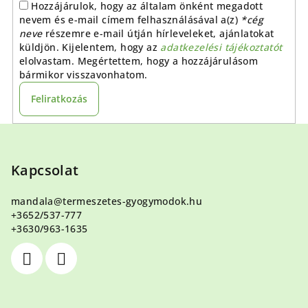
Hozzájárulok, hogy az általam önként megadott
nevem és e-mail címem felhasználásával a(z)
*cég
neve
részemre e-mail útján hírleveleket, ajánlatokat
küldjön. Kijelentem, hogy az
adatkezelési tájékoztatót
elolvastam. Megértettem, hogy a hozzájárulásom
bármikor visszavonhatom.
Feliratkozás
L
á
b
Kapcsolat
l
mandala
@
termeszetes-gyogymodok.hu
é
+3652/537-777
c
+3630/963-1635