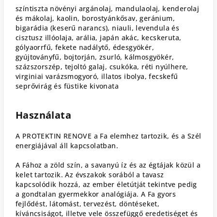
színtiszta növényi argánolaj, mandulaolaj, kenderolaj
és mákolaj, kaolin, borostyánkősav, geránium,
bigarádia (keserű narancs), niauli, levendula és
cisztusz illóolaja, arália, japán akác, kecskeruta,
gólyaorrfű, fekete nadálytő, édesgyökér,
gyújtoványfű, bojtorján, zsurló, kálmosgyökér,
százszorszép, tejoltó galaj, csukóka, réti nyúlhere,
virginiai varázsmogyoró, illatos ibolya, fecskefű
seprővirág és füstike kivonata
Használata
A PROTEKTIN RENOVE a Fa elemhez tartozik, és a Szél
energiájával áll kapcsolatban.
A Fához a zöld szín, a savanyú íz és az égtájak közül a
kelet tartozik. Az évszakok sorából a tavasz
kapcsolódik hozzá, az ember életútját tekintve pedig
a gondtalan gyermekkor analógiája. A Fa gyors
fejlődést, látomást, tervezést, döntéseket,
kíváncsiságot, illetve vele összefüggő eredetiséget és