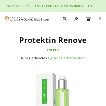
Ugrás
INGYENES SZÁLLÍTÁS ELÉRHETŐ MÁR 35.000 FT-TÓL!
a
fő
tartalomhoz
Kosár
Keresés
Bejelentkezés
Protektin Renove
ENERGY
A
Nincs értékelés
Ugrás az értékeléshez
termék
átlagos
értékelése
5-
ből
0,0
csillag.