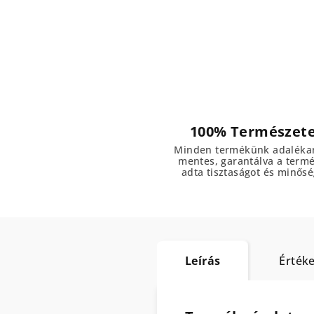
100% Természet
Minden termékünk adaléka
mentes, garantálva a term
adta tisztaságot és minősé
Leírás
Értéke