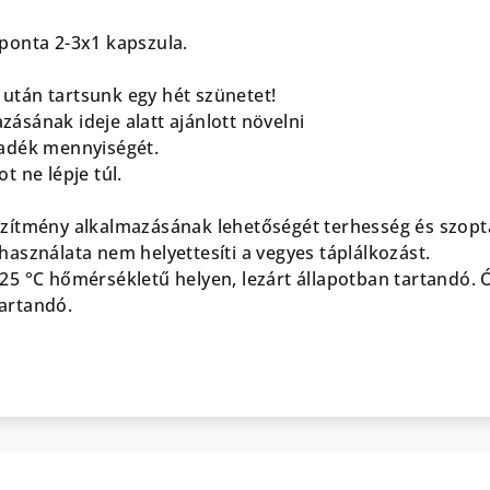
aponta 2-3x1 kapszula.
után tartsunk egy hét szünetet!
ásának ideje alatt ajánlott növelni
yadék mennyiségét.
t ne lépje túl.
szítmény alkalmazásának lehetőségét terhesség és szopta
használata nem helyettesíti a vegyes táplálkozást.
-25 °C hőmérsékletű helyen, lezárt állapotban tartandó. Ó
artandó.