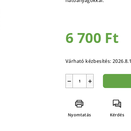
hatóanyagokkal.
5-
ből
0,0
csillag.
6 700 Ft
Egységár:
Várható kézbesítés:
2026.8.
−
+
Nyomtatás
Kérdés