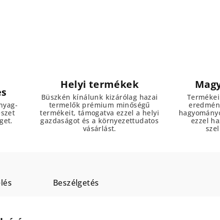
Helyi termékek
Magy
es
Büszkén kínálunk kizárólag hazai
Termékei
nyag-
termelők prémium minőségű
eredmény
észet
termékeit, támogatva ezzel a helyi
hagyományo
get.
gazdaságot és a környezettudatos
ezzel h
vásárlást.
szel
lés
Beszélgetés