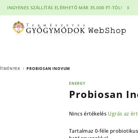
INGYENES SZÁLLÍTÁS ELÉRHETŐ MÁR 35.000 FT-TÓL!
ÍTMÉNYEK
/
PROBIOSAN INOVUM
ENERGY
Probiosan I
A
Nincs értékelés
Ugrás az ér
termék
átlagos
Tartalmaz 0-féle probiotiku
értékelése