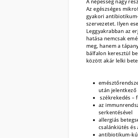
A népesség nagy rés
Az egészséges mikrofl
gyakori antibiotikum
szervezetet. Ilyen es
Leggyakrabban az erj
hatása nemcsak emés
meg, hanem a tápanya
bálfalon keresztül b
között akár lelki bet
emésztőrendszer
után jelentkez
székrekedés – f
az immunrendsze
serkentésével
allergiás betegs
csalánkiütés és 
antibiotikum-kú