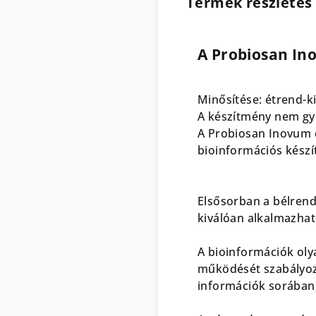
Termék részletes 
A Probiosan In
Minősítése: étrend-ki
A készítmény nem gyóg
A Probiosan Inovum c
bioinformációs kész
Elsősorban a bélren
kiválóan alkalmazhat
A bioinformációk oly
működését szabályozó
információk sorában,