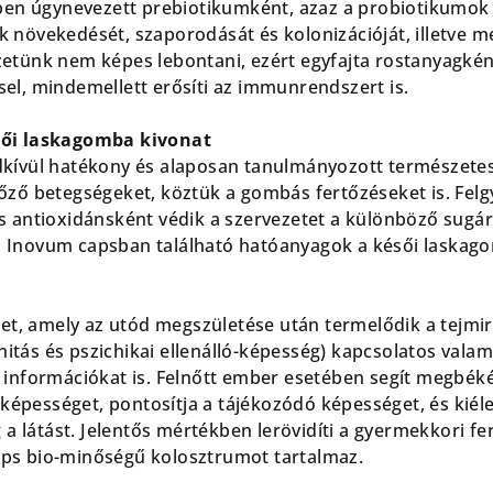
lben úgynevezett prebiotikumként, azaz a probiotikumok
 növekedését, szaporodását és kolonizációját, illetve 
etünk nem képes lebontani, ezért egyfajta rostanyagként 
el, mindemellett erősíti az immunrendszert is.
sői laskagomba kivonat
dkívül hatékony és alaposan tanulmányozott természete
őző betegségeket, köztük a gombás fertőzéseket is. Felg
s antioxidánsként védik a szervezetet a különböző sugár
 Inovum capsban található hatóanyagok a késői laskago
ejet, amely az utód megszületése után termelődik a tejmi
tás és pszichikai ellenálló-képesség) kapcsolatos vala
 információkat is. Felnőtt ember esetében segít megbéké
ó-képességet, pontosítja a tájékozódó képességet, és kiél
g a látást. Jelentős mértékben lerövidíti a gyermekkori fe
ps bio-minőségű kolosztrumot tartalmaz.