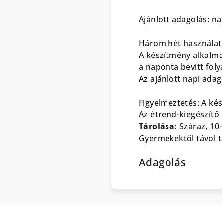
Ajánlott adagolás: n
Három hét használat 
A készítmény alkalmaz
a naponta bevitt fol
Az ajánlott napi adago
Figyelmeztetés: A ké
Az étrend-kiegészítő 
Tárolása:
Száraz, 10
Gyermekektől távol t
Adagolás