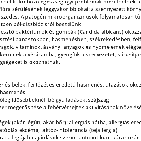
zénél különböző egészségügyi problémák merülhetnek fe
óra sérülésének leggyakoribb okai: a szennyezett környez
-szedés. A patogén mikroorganizmusok folyamatosan túls
etben bél-diszbiózisról beszélünk.
esztő baktériumok és gombák (Candida albicans) okozzá
ztési panaszokban, hasmenésben, székrekedésben, felf
gok, vitaminok, ásványi anyagok és nyomelemek elégtelen
ekerülnek a véráramba, gyengítik a szervezetet, károsít
egségeket is okozhatnak.
 és belek: fertőzéses eredetű hasmenés, utazások oko
ő hasmenés
őleg idősebbeknél, bélgyulladások, szájszag
r megerősítése a fehérvérsejtek aktivitásának növelés
égek (akár légúti, akár bőr): allergiás nátha, allergiás 
atópiás ekcéma, laktóz-intolerancia (tejallergia)
ra: a legújabb ajánlások szerint antibiotikum-kúra során