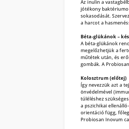
Az inulin a vastagbé
jótékony baktériumok
sokasodását. Szervez
a harcot a hasmenéss
Béta-glükánok – ké
A béta-glükánok ren
megelőzhetjük a fert
műtétek után, és erő
gombák. A Probiosan
Kolosztrum (előtej)
Így nevezzük azt a t
önvédelmével (immuni
túléléshez szükséges
a pszichikai ellenáll
orientáció függ, főle
Probiosan Inovum ca