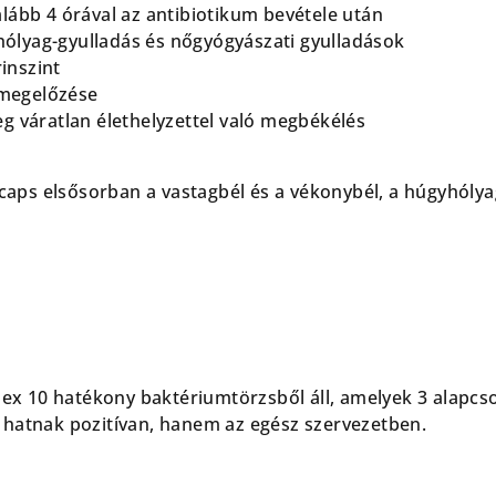
alább 4 órával az antibiotikum bevétele után
ólyag-gyulladás és nőgyógyászati gyulladások
inszint
megelőzése
eg váratlan élethelyzettel való megbékélés
aps elsősorban a vastagbél és a vékonybél, a húgyhólyag
x 10 hatékony baktériumtörzsből áll, amelyek 3 alapcs
n hatnak pozitívan, hanem az egész szervezetben.