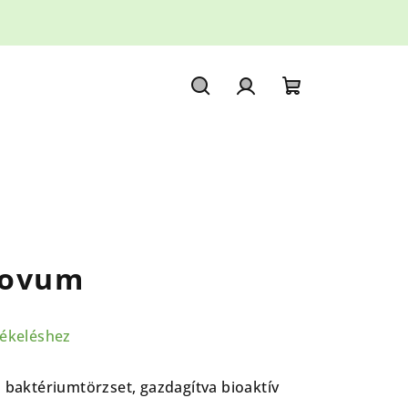
Keresés
Bejelentkezés
Kosár
novum
tékeléshez
s baktériumtörzset, gazdagítva bioaktív