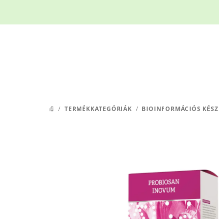
Ugrás
a
fő
tartalomhoz
/
TERMÉKKATEGÓRIÁK
/
BIOINFORMÁCIÓS KÉSZ
KEZDŐLAP