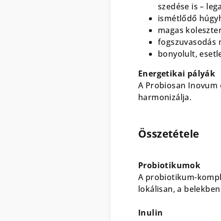
szedése is – leg
ismétlődő húgyh
magas koleszter
fogszuvasodás 
bonyolult, esetl
Energetikai pályák
A Probiosan Inovum c
harmonizálja.
Összetétele
Probiotikumok
A probiotikum-komple
lokálisan, a belekbe
Inulin