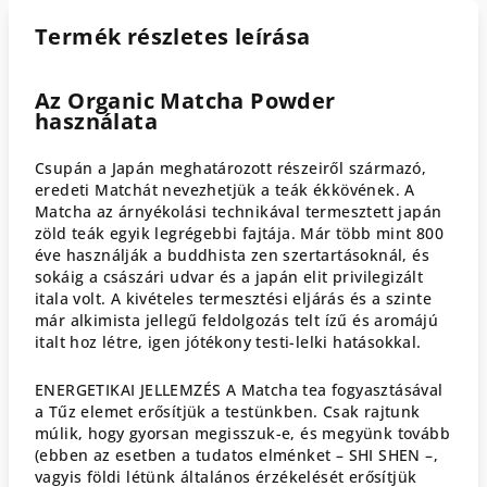
Termék részletes leírása
Az Organic Matcha Powder
használata
Csupán a Japán meghatározott részeiről származó,
eredeti Matchát nevezhetjük a teák ékkövének. A
Matcha az árnyékolási technikával termesztett japán
zöld teák egyik legrégebbi fajtája. Már több mint 800
éve használják a buddhista zen szertartásoknál, és
sokáig a császári udvar és a japán elit privilegizált
itala volt. A kivételes termesztési eljárás és a szinte
már alkimista jellegű feldolgozás telt ízű és aromájú
italt hoz létre, igen jótékony testi-lelki hatásokkal.
ENERGETIKAI JELLEMZÉS A Matcha tea fogyasztásával
a Tűz elemet erősítjük a testünkben. Csak rajtunk
múlik, hogy gyorsan megisszuk-e, és megyünk tovább
(ebben az esetben a tudatos elménket – SHI SHEN –,
vagyis földi létünk általános érzékelését erősítjük