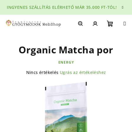
Ugrás
INGYENES SZÁLLÍTÁS ELÉRHETŐ MÁR 35.000 FT-TÓL!
a
fő
tartalomhoz
Kosár
Keresés
Bejelentkezés
Organic Matcha por
ENERGY
A
Nincs értékelés
Ugrás az értékeléshez
termék
átlagos
értékelése
5-
ből
0,0
csillag.