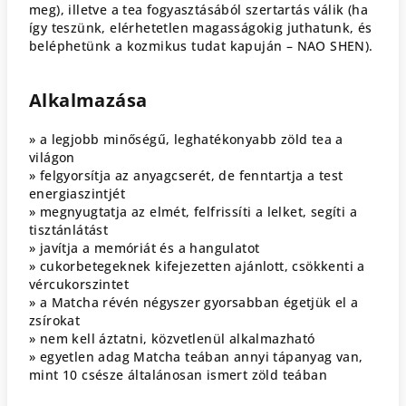
meg), illetve a tea fogyasztásából szertartás válik (ha
így teszünk, elérhetetlen magasságokig juthatunk, és
beléphetünk a kozmikus tudat kapuján – NAO SHEN).
Alkalmazása
» a legjobb minőségű, leghatékonyabb zöld tea a
világon
» felgyorsítja az anyagcserét, de fenntartja a test
energiaszintjét
» megnyugtatja az elmét, felfrissíti a lelket, segíti a
tisztánlátást
» javítja a memóriát és a hangulatot
» cukorbetegeknek kifejezetten ajánlott, csökkenti a
vércukorszintet
» a Matcha révén négyszer gyorsabban égetjük el a
zsírokat
» nem kell áztatni, közvetlenül alkalmazható
» egyetlen adag Matcha teában annyi tápanyag van,
mint 10 csésze általánosan ismert zöld teában