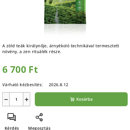
A zöld teák királynője, árnyékoló technikával termesztett
növény, a zen rituálék része.
6 700 Ft
Egységár:
Várható kézbesítés:
2026.8.12
−
+
Kosárba
Kérdés
Megosztás