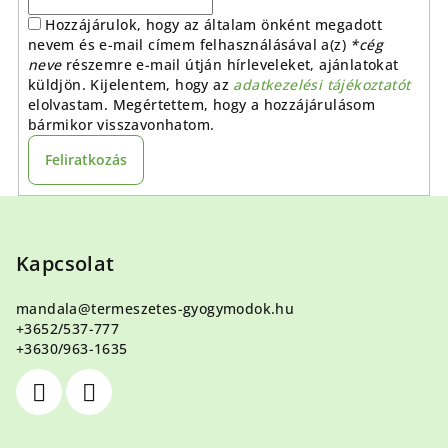
Hozzájárulok, hogy az általam önként megadott
nevem és e-mail címem felhasználásával a(z)
*cég
neve
részemre e-mail útján hírleveleket, ajánlatokat
küldjön. Kijelentem, hogy az
adatkezelési tájékoztatót
elolvastam. Megértettem, hogy a hozzájárulásom
bármikor visszavonhatom.
Feliratkozás
L
á
b
Kapcsolat
l
mandala
@
termeszetes-gyogymodok.hu
é
+3652/537-777
c
+3630/963-1635