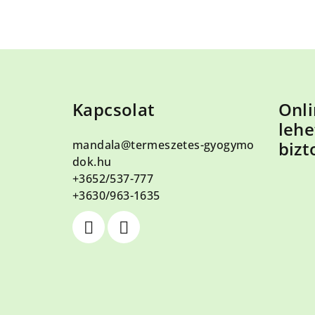
L
á
Kapcsolat
Onli
b
lehe
l
mandala
@
termeszetes-gyogymo
bizt
é
dok.hu
+3652/537-777
c
+3630/963-1635