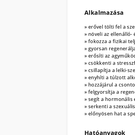
Alkalmazása
» erővel tölti fel a sz
» növeli az ellenálló
» fokozza a fizikai t
» gyorsan regenerálja
» erősíti az agyműköd
» csökkenti a stress
» csillapítja a lelki-
» enyhíti a túlzott 
» hozzájárul a csont
» felgyorsítja a rege
» segít a hormonális
» serkenti a szexuális
» előnyösen hat a s
Hatóanyagok