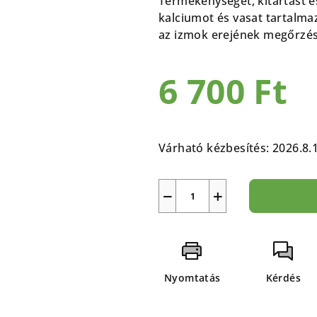
Termékenységet, kitartást é
5-
kalciumot és vasat tartalma
ből
az izmok erejének megőrzéséh
0,0
csillag.
6 700 Ft
Egységár:
Várható kézbesítés:
2026.8.
−
+
Nyomtatás
Kérdés