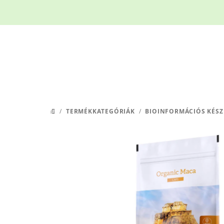
Ugrás
a
fő
tartalomhoz
/
TERMÉKKATEGÓRIÁK
/
BIOINFORMÁCIÓS KÉSZ
KEZDŐLAP