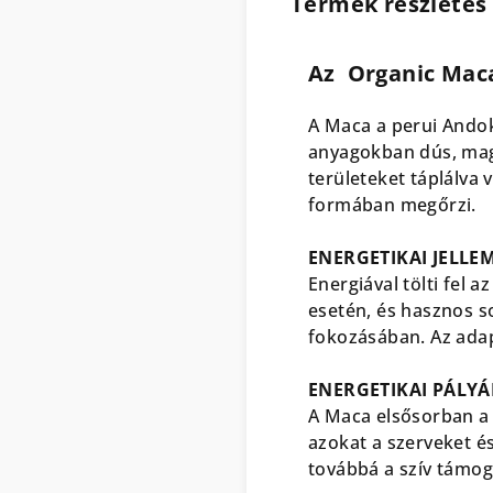
Termék részletes 
Az Organic Mac
A Maca a perui Andok
anyagokban dús, maga
területeket táplálva 
formában megőrzi.
ENERGETIKAI JELLE
Energiával tölti fel 
esetén, és hasznos s
fokozásában. Az adap
ENERGETIKAI PÁLYÁ
A Maca elsősorban a 
azokat a szerveket és
továbbá a szív támog