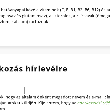
atóanyagai közé a vitaminok (C, E, B1, B2, B6, B12) és ami
araginsav és glutaminsav), a szterolok, a zsírsavak (ómega-
zium, kalcium) tartoznak.
kozás hírlevélre
ok, hogy az általam önként megadott nevem és e-mail cí
 ajánlatokat küldjön. Kijelentem, hogy az
adatkezelési táj
om.