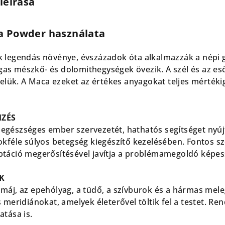
leírása
a Powder használata
 legendás növénye, évszázadok óta alkalmazzák a népi g
s mészkő- és dolomithegységek övezik. A szél és az eső 
velük. A Maca ezeket az értékes anyagokat teljes mértéki
MZÉS
az egészséges ember szervezetét, hathatós segítséget nyú
okféle súlyos betegség kiegészítő kezelésében. Fontos s
táció megerősítésével javítja a problémamegoldó képes
K
máj, az epehólyag, a tüdő, a szívburok és a hármas meleg
 meridiánokat, amelyek életerővel töltik fel a testet. Ren
atása is.