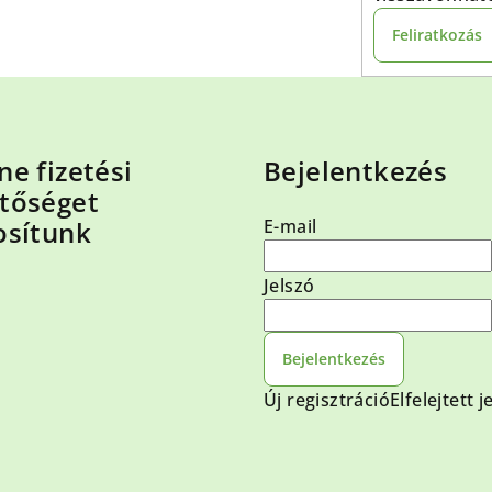
Feliratkozás
ne fizetési
Bejelentkezés
tőséget
osítunk
E-mail
Jelszó
Bejelentkezés
Új regisztráció
Elfelejtett j