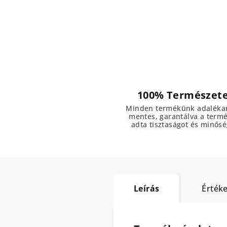
100% Természet
Minden termékünk adaléka
mentes, garantálva a term
adta tisztaságot és minősé
Leírás
Értéke