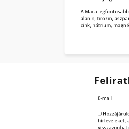
A Maca legfontosabb h
alanin, tirozin, aszp
cink, nátrium, magné
Felirat
E-mail
Hozzájárul
hírleveleket,
visszavonhat