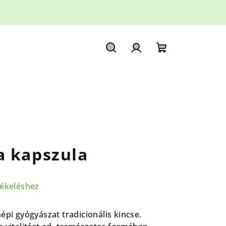
Keresés
Bejelentkezés
Kosár
a kapszula
tékeléshez
épi gyógyászat tradicionális kincse.