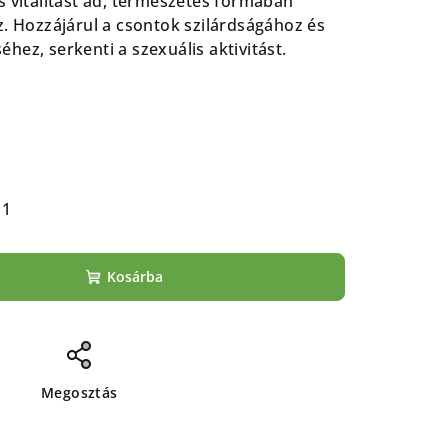
s vitalitást ad, természetes formában
z. Hozzájárul a csontok szilárdságához és
ez, serkenti a szexuális aktivitást.
11
Kosárba
Megosztás