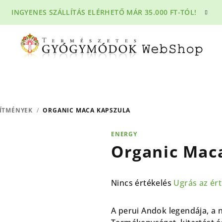
INGYENES SZÁLLÍTÁS ELÉRHETŐ MÁR 35.000 FT-TÓL!
ÍTMÉNYEK
/
ORGANIC MACA KAPSZULA
ENERGY
Organic Mac
A
Nincs értékelés
Ugrás az ér
termék
átlagos
A perui Andok legendája, a n
értékelése