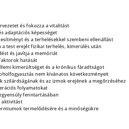
ervezetet és fokozza a vitalitást
- és adaptációs képességet
eljesítményt és a terhelésekkel szembeni ellenállást
 a test erejét fizikai terhelés, kimerülés után
ést és javítja a memóriát
zfaktorok hatását
szellemi kimerültséget és a krónikus fáradtságot
alkoholfogyasztás nem kívánatos következményeit
ok szilárdságának és az izmok erejének a megőrzéséhez
nerációs folyamatokat
 egyensúly fenntartásában
 aktivitást
permiumok termelődésére és a minőségükre