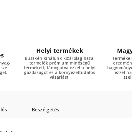
Helyi termékek
Magy
es
Büszkén kínálunk kizárólag hazai
Termékei
nyag-
termelők prémium minőségű
eredmény
észet
termékeit, támogatva ezzel a helyi
hagyományo
get.
gazdaságot és a környezettudatos
ezzel h
vásárlást.
szel
lés
Beszélgetés