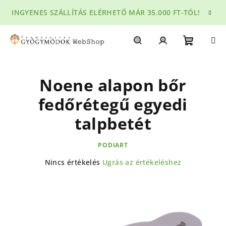
Ugrás
INGYENES SZÁLLÍTÁS ELÉRHETŐ MÁR 35.000 FT-TÓL!
a
fő
tartalomhoz
Kosár
Keresés
Bejelentkezés
Noene alapon bőr
fedőrétegű egyedi
talpbetét
PODIART
A
Nincs értékelés
Ugrás az értékeléshez
termék
átlagos
értékelése
5-
ből
0,0