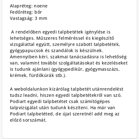
Alapréteg: noene
Fedőréteg: bőr
Vastagság: 3 mm
A rendelőben egyedi talpbetétek igénylése is
lehetséges. Műszeres felméréssel és kiegészítő
vizsgálattal együtt, személyre szabott talpbetétek,
gyógypapucsok és szandálok is készülnek.
Amennyiben kéri, szakmai tanácsadásra is lehetőség
van, valamint további szolgáltatásokat és kezeléseket
is tudunk ajánlani (gyógypedikűr, gyógymasszázs,
krémek, fürdőkúrák stb.).
A weboldalunkon kizárólag talpbetét utánrendelést
tudsz leadni, hiszen egyedi talpbetétekről van szó.
Podiart egyedi talpbetétet csak
számítógépes
talpvizsgálat
után tudunk készíteni. Ha már van
Podiart talpbetéted, de újat szeretnél add meg az
előző sorszámát.