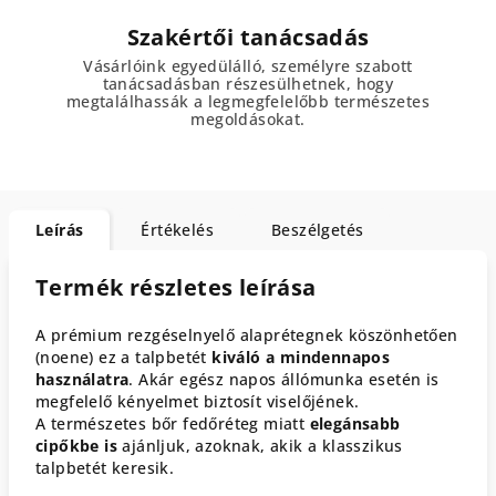
Szakértői tanácsadás
Vásárlóink egyedülálló, személyre szabott
tanácsadásban részesülhetnek, hogy
megtalálhassák a legmegfelelőbb természetes
megoldásokat.
Leírás
Értékelés
Beszélgetés
Termék részletes leírása
A prémium rezgéselnyelő alaprétegnek köszönhetően
(noene) ez a talpbetét
kiváló a mindennapos
használatra
. Akár egész napos állómunka esetén is
megfelelő kényelmet biztosít viselőjének.
A természetes bőr fedőréteg miatt
elegánsabb
cipőkbe is
ajánljuk, azoknak, akik a klasszikus
talpbetét keresik.