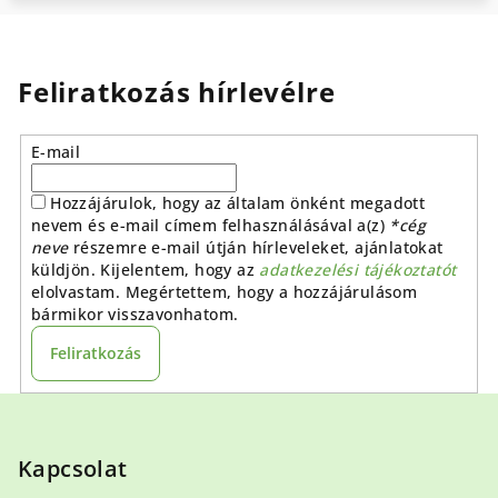
Feliratkozás hírlevélre
E-mail
Hozzájárulok, hogy az általam önként megadott
nevem és e-mail címem felhasználásával a(z)
*cég
neve
részemre e-mail útján hírleveleket, ajánlatokat
küldjön. Kijelentem, hogy az
adatkezelési tájékoztatót
elolvastam. Megértettem, hogy a hozzájárulásom
bármikor visszavonhatom.
Feliratkozás
L
á
b
Kapcsolat