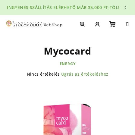
Ugrás
INGYENES SZÁLLÍTÁS ELÉRHETŐ MÁR 35.000 FT-TÓL!
a
fő
tartalomhoz
Kosár
Keresés
Bejelentkezés
Mycocard
ENERGY
A
Nincs értékelés
Ugrás az értékeléshez
termék
átlagos
értékelése
5-
ből
0,0
csillag.