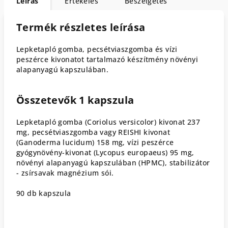
Leírás
Értékelés
Beszélgetés
Termék részletes leírása
Lepketapló gomba, pecsétviaszgomba és vízi
peszérce kivonatot tartalmazó készítmény növényi
alapanyagú kapszulában.
Összetevők 1 kapszula
Lepketapló gomba (Coriolus versicolor) kivonat 237
mg, pecsétviaszgomba vagy REISHI kivonat
(Ganoderma lucidum) 158 mg, vízi peszérce
gyógynövény-kivonat (Lycopus europaeus) 95 mg,
növényi alapanyagú kapszulában (HPMC), stabilizátor
- zsírsavak magnézium sói.
90 db kapszula