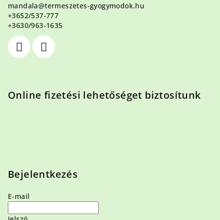
mandala
@
termeszetes-gyogymodok.hu
é
+3652/537-777
c
+3630/963-1635
Online fizetési lehetőséget biztosítunk
Bejelentkezés
E-mail
Jelszó