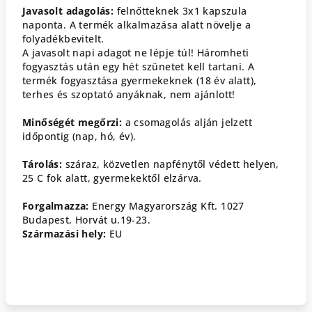
Javasolt adagolás:
felnőtteknek 3x1 kapszula
naponta. A termék alkalmazása alatt növelje a
folyadékbevitelt.
A javasolt napi adagot ne lépje túl! Háromheti
fogyasztás után egy hét szünetet kell tartani. A
termék fogyasztása gyermekeknek (18 év alatt),
terhes és szoptató anyáknak, nem ajánlott!
Minőségét megőrzi:
a csomagolás alján jelzett
időpontig (nap, hó, év).
Tárolás:
száraz, közvetlen napfénytől védett helyen,
25 C fok alatt, gyermekektől elzárva.
Forgalmazza:
Energy Magyarország Kft. 1027
Budapest, Horvát u.19-23.
Származási hely:
EU