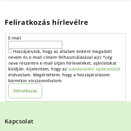
Feliratkozás hírlevélre
E-mail
Hozzájárulok, hogy az általam önként megadott
nevem és e-mail címem felhasználásával a(z)
*cég
neve
részemre e-mail útján hírleveleket, ajánlatokat
küldjön. Kijelentem, hogy az
adatkezelési tájékoztatót
elolvastam. Megértettem, hogy a hozzájárulásom
bármikor visszavonhatom.
Feliratkozás
L
á
b
Kapcsolat
l