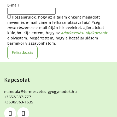
E-mail
Hozzájárulok, hogy az általam önként megadott
nevem és e-mail címem felhasználásával a(z)
*cég
neve
részemre e-mail útján hírleveleket, ajánlatokat
küldjön. Kijelentem, hogy az
adatkezelési tájékoztatót
elolvastam. Megértettem, hogy a hozzájárulásom
bármikor visszavonhatom.
Feliratkozás
L
á
b
Kapcsolat
l
mandala
@
termeszetes-gyogymodok.hu
é
+3652/537-777
c
+3630/963-1635