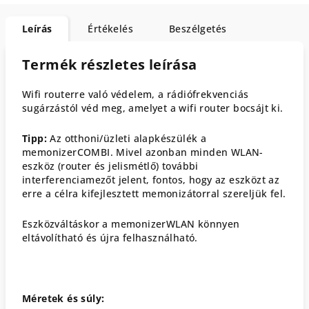
Leírás
Értékelés
Beszélgetés
Termék részletes leírása
Wifi routerre való védelem, a rádiófrekvenciás
sugárzástól véd meg, amelyet a wifi router bocsájt ki.
Tipp:
Az otthoni/üzleti alapkészülék a
memonizerCOMBI. Mivel azonban minden WLAN-
eszköz (router és jelismétlő) további
interferenciamezőt jelent, fontos, hogy az eszközt az
erre a célra kifejlesztett memonizátorral szereljük fel.
Eszközváltáskor a memonizerWLAN könnyen
eltávolítható és újra felhasználható.
Méretek és súly: