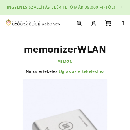
Ugrás
INGYENES SZÁLLÍTÁS ELÉRHETŐ MÁR 35.000 FT-TÓL!
a
fő
tartalomhoz
Kosár
Keresés
Bejelentkezés
memonizerWLAN
MEMON
A
Nincs értékelés
Ugrás az értékeléshez
termék
átlagos
értékelése
5-
ből
0,0
csillag.