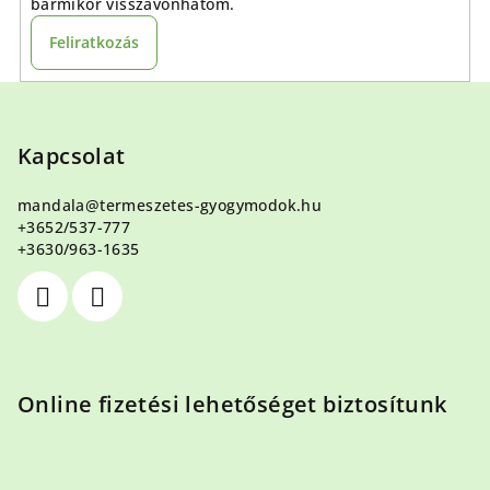
bármikor visszavonhatom.
Feliratkozás
L
á
b
Kapcsolat
l
mandala
@
termeszetes-gyogymodok.hu
é
+3652/537-777
c
+3630/963-1635
Online fizetési lehetőséget biztosítunk