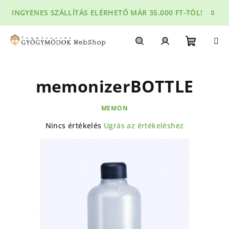
Ugrás
INGYENES SZÁLLÍTÁS ELÉRHETŐ MÁR 35.000 FT-TÓL!
a
fő
tartalomhoz
Kosár
Keresés
Bejelentkezés
memonizerBOTTLE
MEMON
A
Nincs értékelés
Ugrás az értékeléshez
termék
átlagos
értékelése
5-
ből
0,0
csillag.